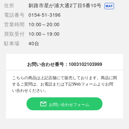
の反映が間に合わず欠品となってしまう場合がございます。
住所
釧路市星が浦大通2丁目5番10号
MAP
売切れの場合は、ご購入をキャンセルさせていただく場合がござ
電話番号
0154-51-3196
います。】
営業時間
10:00～20:00
買取受付
10:00～19:00
【備考/コメント】
使用に伴うキズやヨゴレがございます。
駐車場
40台
店頭との併売商品の為、記載にない細かなキズや汚れ等状態が多
少変化する場合がございますのでご了承下さい。
商品画像に関しては出来る限り忠実に表示出来るよう努めており
お問い合わせ番号：
1003102103999
ますが、実際の商品と比較し色身に多少誤差が生じる場合があり
ますこと予めご了承ください。
こちらの商品は上記店舗にて販売しております。商品に関
素人採寸の為多少の誤差はご了承下さい。
するご質問は、お電話または下記Webフォームよりお問
サイズは平置きでの計測となっております。
い合わせください。
お問い合わせフォーム
■状態等は画像をご確認・ご参照下さい。
こちらの商品はお客様から買取させていただいた商品であり、
人の手を経た商品です。