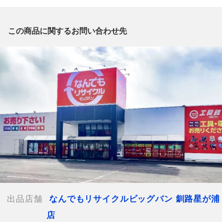
質問がございましたら、
出品店舗にお電話にてお問い合わせください。
※「なんでもリサイクルビッグバン 公式オンラインストアの出
この商品に関するお問い合わせ先
品商品」と「店舗内商品コード」をお知らせ下さい。
電話番号：0154-51-3196
【店舗内商品コード】1003102103999
【メーカー】60s Sears
【対象】メンズ
【カラー】インディゴ
【総丈】約88cm
【ウエスト】約39cm
【付属品】なし
【ランク】Cランク
使用感やキズや汚れ等が目立つ中古品
【使用予定配送業者】佐川急便 飛脚宅配便80サイズ
出品店舗
なんでもリサイクルビッグバン 釧路星が浦
【こちらの商品は在庫連動システムを導入し、店頭や他ネットシ
店
ョップと併売を行なっておりますが、タイミングによりシステム