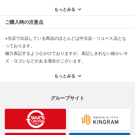
※記載のない不具合による返品については、購入代金・手数料・
配送料ともに当社負担で対応いたします。
もっとみる
※オンラインストアで購入頂いた商品は、店頭での返品はお受け
ご購入時の注意点
できません。また、商品の修理及び交換に関しては承ることがで
きません。あらかじめご了承ください。
※当店で出品している商品のほとんどは中古品・リユース品とな
返品・交換について
っております。
極力表記するよう心がけておりますが、表記しきれない細かいキ
ズ・ヨゴレなどがある場合がございます。
中古品・リユース品の特性を十分ご理解いただきますようお願い
申し上げます。
もっとみる
※掲載している一部商品は店頭にて展示中の商品もございます。
展示・保管中に劣化や変化などしてしまう恐れもございますので
グループサイト
ご理解くださいますようお願い申し上げます。
※お使いのモニター等により、写真と実際のお色が若干異なる場
合がございますのでご了承ください。
※表記したカラー名は、当社が判断した名称を掲載しています。
製造元が定めたカラー名と異なることもあります。色調などご不