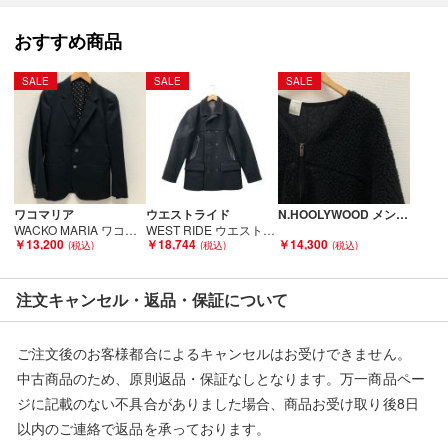
■弊社からは、ご落札やご購入いただいた全てのお客様に評価を
おすすめ商品
行なっております。
評価ご不要のお客様は、ご落札・ご購入をお控えください。
SALE
SALE
SALE
■弊社（株式会社オカモト）を装った偽装サイトにご注意くださ
い■
弊社（株式会社オカモト）の商品画像や文章を無断盗用した『偽
装サイト』を確認しておりますが、
当店とは一切関係がございませんのでご注意ください。
ワコマリア
ウエストライド
N.HOOLYWOOD メンズ衣料 ノーカラーフリースジャケット サイズ38 192-BL02-030 ブラック Bランク
WACKO MARIA ワコマリア メンズジャケット sizeS ネイビー Bランク
WEST RIDE ウエストライド メンズ コート サイズ38 ブラック Bランク
￥13,200
￥18,744
￥14,300
注文キャンセル・返品・保証について
ご注文後のお客様都合によるキャンセルはお受けできません。
中古商品のため、原則返品・保証なしとなります。万一商品ペー
ジに記載のない不具合がありました場合、商品お受け取り後8日
以内のご連絡で返品を承っております。