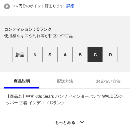
詳細
237円分のポイント貯まります
コンディション：Cランク
使用感やキズや汚れ等が目立つ中古品
新品
N
S
A
B
C
D
商品説明
配送方法
お支払い方法
【商品名】中古 60s Sears パンツ ペインターパンツ WALDESジ
ッパー 古着 インディゴ Cランク
◆こちらの商品は「なんでもリサイクル ビッグバン釧路星が浦
店 」からの出品です。
もっとみる
質問欄からの質問回答は致しておりませんので、商品についてご