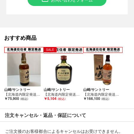
内容につきましての保証は致しませんので、ご理解の上、ご検討
下さい。
■状態等は画像をご確認・ご参照下さい。
こちらの商品はお客様から買取させていただいた商品であり、
おすすめ商品
人の手を経た商品です。
SALE
■未成年の飲酒は法律で禁止されております。
購入は「２０歳以上の方」に限らせていただきます。
■【北海道内限定発送】
こちらの商品は酒類販売免許に条件がある為、
北海道内に在住の方にしか発送できません。
山崎/サントリー
山崎/サントリー
山崎/サントリー
ご購入後に北海道外の在住の方と発覚した場合は、
【北海道内限定発送】 YAMAZAKI 山崎/サントリー 山崎 12年 ピュアモルト ウイスキー 特級 Sランク 未開栓
【北海道内限定発送】 YAMAZAKI 山崎/サントリー 限定製造 THE オールド原酒 山崎シェリー樽モルト 50ml ミニボトル Sランク 未開栓
【北海道内限定発送】 YAMAZAKI 山崎/サントリー 山崎ボルドーワインカスク 2020 EDITION Sランク 未開栓
ご購入をキャンセルさせていただきます。
￥75,900
￥5,104
￥166,100
■【こちらの商品は店頭での受取が可能です】
注文キャンセル・返品・保証について
店頭受取を希望される場合は、お渡しの際にご本人様確認書
（運転免許証・保険証など）を確認させていただき、
現住所が北海道内であることを確認させていただきます。
ご注文後のお客様都合によるキャンセルはお受けできません。