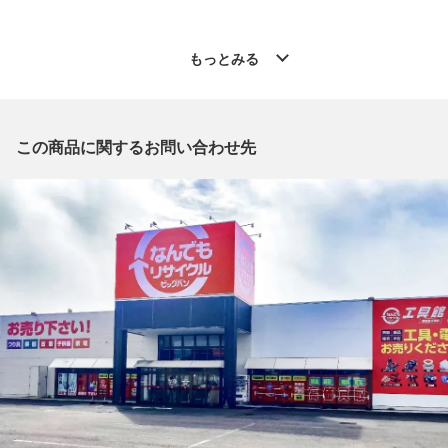
◆こちらの商品は「なんでもリサイクル ビッグバン釧路星が浦
店 」からの出品です。
もっとみる
質問欄からの質問回答は致しておりませんので、商品についてご
質問がございましたら、
出品店舗にお電話にてお問い合わせください。
※「なんでもリサイクルビッグバン 公式オンラインストアの出
この商品に関するお問い合わせ先
品商品」と「店舗内商品コード」をお知らせ下さい。
電話番号：0154-51-3196
【店舗内商品コード】1003102217641
【メーカー】YAMAZAKI/山崎/サントリー
【内容量】700ml
【度数】43度
【製造メーカー】サントリー
【販売元】サントリー
【原産国名】日本
【お酒の種類】ウイスキー
【栓・フィルムの状態】未開栓
【本数】1本