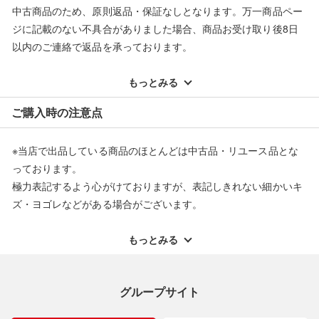
中古商品のため、原則返品・保証なしとなります。万一商品ペー
■当店は税法を遵守した営業を行っております。
ジに記載のない不具合がありました場合、商品お受け取り後8日
以内のご連絡で返品を承っております。
■弊社（株式会社オカモト）を装った偽装サイトにご注意くださ
※記載のない不具合による返品については、購入代金・手数料・
い■
配送料ともに当社負担で対応いたします。
もっとみる
弊社（株式会社オカモト）の商品画像や文章を無断盗用した『偽
※オンラインストアで購入頂いた商品は、店頭での返品はお受け
装サイト』を確認しておりますが、
ご購入時の注意点
当店とは一切関係がございませんのでご注意ください。
できません。また、商品の修理及び交換に関しては承ることがで
きません。あらかじめご了承ください。
※当店で出品している商品のほとんどは中古品・リユース品とな
返品・交換について
っております。
極力表記するよう心がけておりますが、表記しきれない細かいキ
ズ・ヨゴレなどがある場合がございます。
中古品・リユース品の特性を十分ご理解いただきますようお願い
申し上げます。
もっとみる
※掲載している一部商品は店頭にて展示中の商品もございます。
展示・保管中に劣化や変化などしてしまう恐れもございますので
グループサイト
ご理解くださいますようお願い申し上げます。
※お使いのモニター等により、写真と実際のお色が若干異なる場