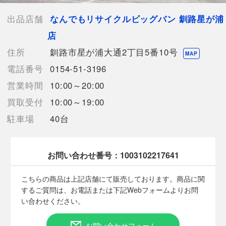
【付属品】なし
【ランク】Sランク
出品店舗
なんでもリサイクルビッグバン 釧路星が浦
中身の確認の為のみに開封した商品、多少の使用（1
店
～2度程）、または店頭展示のみのほぼ新品に近い中古品
【使用予定配送業者】佐川急便 飛脚宅配便60サイズ
住所
釧路市星が浦大通2丁目5番10号
MAP
【こちらの商品は在庫連動システムを導入し、店頭や他ネットシ
電話番号
0154-51-3196
ョップと併売を行なっておりますが、
タイミングによりシステムの反映が間に合わず欠品となってしま
営業時間
10:00～20:00
う場合がございます。
買取受付
10:00～19:00
売切れの場合は、ご購入をキャンセルさせていただく場合がござ
います。】
駐車場
40台
お問い合わせ番号：
1003102217641
【お酒類備考】
未開封の商品ですが、保管期間中の自然蒸発による液減りや、
こちらの商品は上記店舗にて販売しております。商品に関
外箱・ボトル表面・ラベル・コルク等に汚れや多少のダメージが
するご質問は、お電話または下記Webフォームよりお問
ある場合が御座います。
い合わせください。
また、コルクの状態や中身の風味・状態等の確認は行なっており
ません。
底部に一部沈殿物・浮遊物等が生じる場合もございます。
お問い合わせフォーム