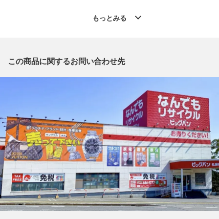
◆こちらの商品は「なんでもリサイクル ビッグバン札幌手稲店
」からの出品です。
もっとみる
質問欄からの質問回答は致しておりませんので、商品についてご
質問がございましたら、
出品店舗にお電話にてお問い合わせください。
※「なんでもリサイクルビッグバン 公式オンラインストアの出
この商品に関するお問い合わせ先
品商品」と「店舗内商品コード」をお知らせ下さい。
電話番号：011-686-9777
【店舗内商品コード】1009102985436
【メーカー】ITALIYA/イタリヤ
【対象】ミセス
【カラー】ブラック
【肩幅】約40cm
【着丈】約82cm
【身幅】約54cm
【袖丈】約58cm
【付属品】なし
【ランク】Bランク