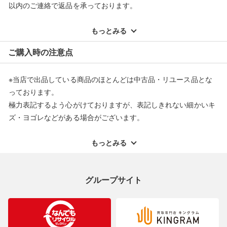
以内のご連絡で返品を承っております。
※記載のない不具合による返品については、購入代金・手数料・
配送料ともに当社負担で対応いたします。
もっとみる
※オンラインストアで購入頂いた商品は、店頭での返品はお受け
ご購入時の注意点
できません。また、商品の修理及び交換に関しては承ることがで
きません。あらかじめご了承ください。
※当店で出品している商品のほとんどは中古品・リユース品とな
返品・交換について
っております。
極力表記するよう心がけておりますが、表記しきれない細かいキ
ズ・ヨゴレなどがある場合がございます。
中古品・リユース品の特性を十分ご理解いただきますようお願い
申し上げます。
もっとみる
※掲載している一部商品は店頭にて展示中の商品もございます。
展示・保管中に劣化や変化などしてしまう恐れもございますので
グループサイト
ご理解くださいますようお願い申し上げます。
※お使いのモニター等により、写真と実際のお色が若干異なる場
合がございますのでご了承ください。
※表記したカラー名は、当社が判断した名称を掲載しています。