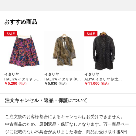
ョップと併売を行なっておりますが、タイミングによりシステム
の反映が間に合わず欠品となってしまう場合がございます。
売切れの場合は、ご購入をキャンセルさせていただく場合がござ
おすすめ商品
います。】
SALE
SALE
■状態等は画像をご確認・ご参照下さい。
こちらの商品はお客様から買取させていただいた商品であり、
人の手を経た商品です。
イタリヤ
イタリヤ
イタリヤ
■弊社からは、ご落札やご購入いただいた全てのお客様に評価を
ITALIYA イタリヤ レディース パンツ オレンジハート柄 サイズ7A2 ネイビー Bランク
ITALIYA イタリヤ 伊太利屋 レディース ジャケット アニマル柄 サイズ7A2 ブラウン Bランク
ALIYA イタリヤ 伊太利屋 レディース キルティング コート SIZE 11号 ブラック Bランク
￥5,280
￥5,830
￥11,000
行なっております。
評価ご不要のお客様は、ご落札・ご購入をお控えください。
注文キャンセル・返品・保証について
■弊社（株式会社オカモトＲＭＣ）を装った偽装サイトにご注意
ください■
ご注文後のお客様都合によるキャンセルはお受けできません。
弊社（株式会社オカモトＲＭＣ）の商品画像や文章を無断盗用し
中古商品のため、原則返品・保証なしとなります。万一商品ペー
た『偽装サイト』を確認しておりますが、
ジに記載のない不具合がありました場合、商品お受け取り後8日
当店とは一切関係がございませんのでご注意ください。