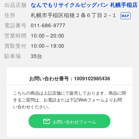
通常使用による傷や汚れが見受けられる中古品
出品店舗
なんでもリサイクルビッグバン 札幌手稲店
住所
札幌市手稲区稲穂２条６丁目２−１
【規格・仕様】
MAP
《サイズ》
電話番号
011-686-9777
13号
営業時間
10:00～20:00
《素材》
レーヨン
買取受付
10:00～19:00
95%
駐車場
35台
ポリウレタン
5%
お問い合わせ番号：
1009102985436
【詳細備考】
目立った傷汚れはございませんが、細かいスレや使用感、毛羽立
こちらの商品は上記店舗にて販売しております。商品に関
ち、毛玉が少しございます。
するご質問は、お電話または下記Webフォームよりお問
店頭でも販売しているため状態が変化する可能性がございます。
い合わせください。
発送はコンパクトに畳んで発送します。
お問い合わせフォーム
【使用予定配送業者】日本郵便 レターパックプラス
【こちらの商品は在庫連動システムを導入し、店頭や他ネットシ