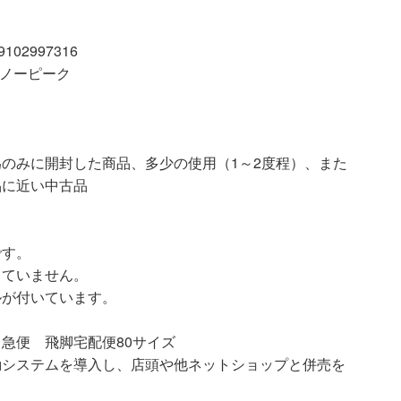
02997316
/スノーピーク
開封した商品、多少の使用（1～2度程）、また
品に近い中古品
です。
していません。
ルが付いています。
急便 飛脚宅配便80サイズ
動システムを導入し、店頭や他ネットショップと併売を