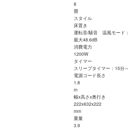
8
畳
スタイル
床置き
運転音/騒音 温風モード：最小
最大48.6dB
消費電力
1200W
タイマー
スリープタイマー：15分
電源コード長さ
1.8
m
幅x高さx奥行き
222x632x222
mm
重量
3.9