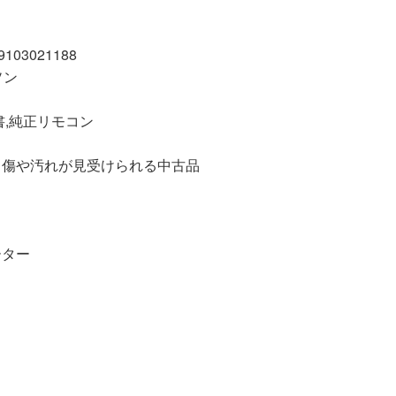
03021188
ソン
書,純正リモコン
汚れが見受けられる中古品
ーター