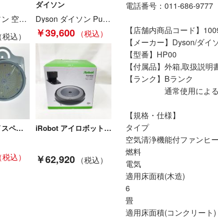
ダイソン
電話番号：011-686-9777
Dyson ダイソン 空気清浄機 HushJet shizuka SP01-A Sランク
Dyson ダイソン Purifier Hot + Cool Gen1 空気清浄ファンヒーター 2025年製 HP10 ホワイト Bランク
【店舗内商品コード】10091
￥39,600
【メーカー】Dyson/ダイ
【型番】HP00
【付属品】外箱,取扱説明
【ランク】Bランク
通常使用による傷や
【規格・仕様】
タイプ
NICHIDO ハイスペックハイディスク150W 架台取付型 L150B-F-H110-50K 常設用LED照明 屋内/屋外兼用型 動作未確認 Aランク
iRobot アイロボット Roomba ルンバ i5+ ロボットクリーナー 掃除機 i5558 ブラック Aランク
空気清浄機能付ファンヒ
燃料
￥62,920
電気
適用床面積(木造)
6
畳
適用床面積(コンクリート)