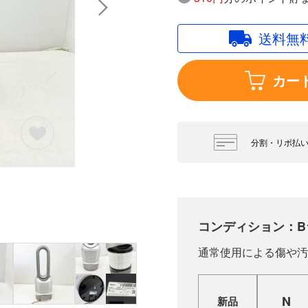
送料無
カー
分割・リボ払
コンディション：B
通常使用による傷や汚
N
新品