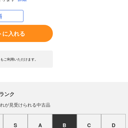
料
トに入れる
いもご利用いただけます。
ランク
れが見受けられる中古品
S
A
B
C
D