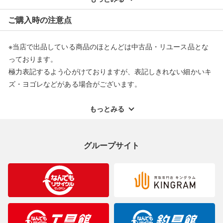
※オンラインストアで購入頂いた商品は、店頭での返品はお受け
ご購入時の注意点
できません。また、商品の修理及び交換に関しては承ることがで
きません。あらかじめご了承ください。
※当店で出品している商品のほとんどは中古品・リユース品とな
返品・交換について
っております。
極力表記するよう心がけておりますが、表記しきれない細かいキ
ズ・ヨゴレなどがある場合がございます。
中古品・リユース品の特性を十分ご理解いただきますようお願い
申し上げます。
もっとみる
※掲載している一部商品は店頭にて展示中の商品もございます。
展示・保管中に劣化や変化などしてしまう恐れもございますので
グループサイト
ご理解くださいますようお願い申し上げます。
※お使いのモニター等により、写真と実際のお色が若干異なる場
合がございますのでご了承ください。
※表記したカラー名は、当社が判断した名称を掲載しています。
製造元が定めたカラー名と異なることもあります。色調などご不
明なことがありましたらご購入前にお問い合わせください。