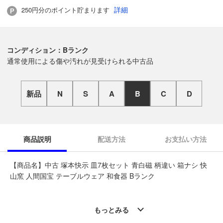
詳細
250円分のポイント貯まります
コンディション：Bランク
通常使用による傷や汚れが見受けられる中古品
新品
N
S
A
B
C
D
商品説明
配送方法
お支払い方法
【商品名】中古 塚本快示 皿7枚セット 青白磁 柄違い 箱ナシ 快
山窯 人間国宝 テーブルウェア 和食器 Bランク
◆こちらの商品は「なんでもリサイクル ビッグバン札幌手稲店
」からの出品です。
もっとみる
質問欄からの質問回答は致しておりませんので、商品についてご