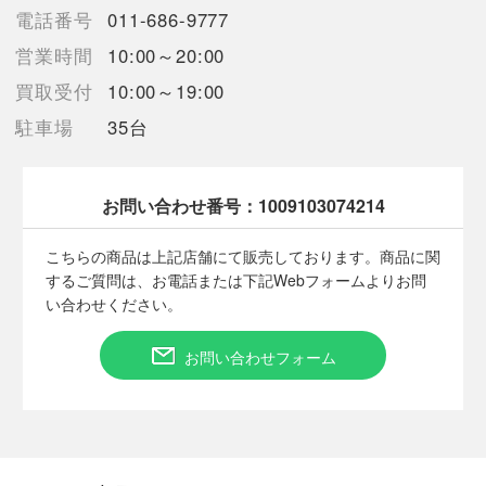
電話番号
011-686-9777
営業時間
10:00～20:00
【使用予定配送業者】佐川急便 飛脚宅配便100サイズ
買取受付
10:00～19:00
【こちらの商品は在庫連動システムを導入し、店頭や他ネットシ
駐車場
35台
ョップと併売を行なっておりますが、タイミングによりシステム
の反映が間に合わず欠品となってしまう場合がございます。
売切れの場合は、ご購入をキャンセルさせていただく場合がござ
います。】
お問い合わせ番号：
1009103074214
こちらの商品は上記店舗にて販売しております。商品に関
するご質問は、お電話または下記Webフォームよりお問
■状態等は画像をご確認・ご参照下さい。
い合わせください。
こちらの商品はお客様から買取させていただいた商品であり、
人の手を経た商品です。
お問い合わせフォーム
■弊社（株式会社オカモト）を装った偽装サイトにご注意くださ
い■
弊社（株式会社オカモト）の商品画像や文章を無断盗用した『偽
装サイト』を確認しておりますが、
当店とは一切関係がございませんのでご注意ください。