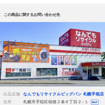
質問がございましたら、
出品店舗にお電話にてお問い合わせください。
※「なんでもリサイクルビッグバン 公式オンラインストアの出
この商品に関するお問い合わせ先
品商品」と「店舗内商品コード」をお知らせ下さい。
電話番号：011-686-9777
【店舗内商品コード】1009103074214
【メーカー】
【サイズ】W約22.5cm x H約3cm
【付属品】なし
【ランク】Bランク
通常使用による傷や汚れが見受けられる中古品
【詳細備考】
箱無しで、7枚セットの販売です。
底のフチに傷汚れが数か所ございます。(写真7枚目参照)
その他には目立った傷汚れはございませんが、
出品店舗
なんでもリサイクルビッグバン 札幌手稲店
店頭でも販売しているため状態が変化する可能性がございます。
住所
札幌市手稲区稲穂２条６丁目２−１
ご理解・ご了承の上、ご購入下さい。
MAP