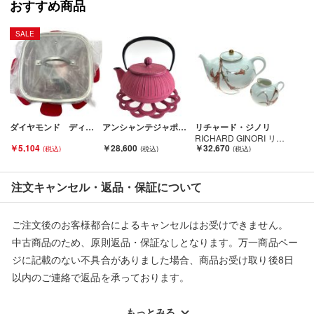
おすすめ商品
SALE
ダイヤモンド ディープパン ソテーパン 22cm 2点セット ふた1点付 Bランク
アンシャンテジャポン カラーポット ポット敷 2点セット 南部鉄器 鉄瓶 急須 ピンク Aランク
リチャード・ジノリ
RICHARD GINORI リチャード・ジノリ ティーポット ヴィルトゥス/クリーマーセット Sランク
￥5,104
￥28,600
￥32,670
注文キャンセル・返品・保証について
ご注文後のお客様都合によるキャンセルはお受けできません。
中古商品のため、原則返品・保証なしとなります。万一商品ペー
ジに記載のない不具合がありました場合、商品お受け取り後8日
以内のご連絡で返品を承っております。
※記載のない不具合による返品については、購入代金・手数料・
配送料ともに当社負担で対応いたします。
もっとみる