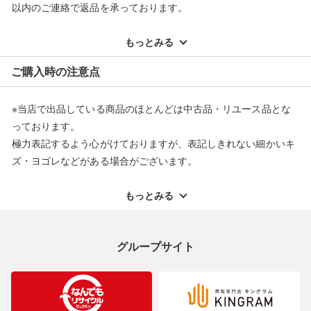
以内のご連絡で返品を承っております。
■状態等は画像をご確認・ご参照下さい。
こちらの商品はお客様から買取させていただいた商品であり、
※記載のない不具合による返品については、購入代金・手数料・
人の手を経た商品です。
配送料ともに当社負担で対応いたします。
もっとみる
※オンラインストアで購入頂いた商品は、店頭での返品はお受け
■弊社（株式会社オカモト）を装った偽装サイトにご注意くださ
ご購入時の注意点
できません。また、商品の修理及び交換に関しては承ることがで
い■
きません。あらかじめご了承ください。
弊社（株式会社オカモト）の商品画像や文章を無断盗用した『偽
※当店で出品している商品のほとんどは中古品・リユース品とな
装サイト』を確認しておりますが、
返品・交換について
っております。
当店とは一切関係がございませんのでご注意ください。
極力表記するよう心がけておりますが、表記しきれない細かいキ
ズ・ヨゴレなどがある場合がございます。
中古品・リユース品の特性を十分ご理解いただきますようお願い
申し上げます。
もっとみる
※掲載している一部商品は店頭にて展示中の商品もございます。
展示・保管中に劣化や変化などしてしまう恐れもございますので
グループサイト
ご理解くださいますようお願い申し上げます。
※お使いのモニター等により、写真と実際のお色が若干異なる場
合がございますのでご了承ください。
※表記したカラー名は、当社が判断した名称を掲載しています。