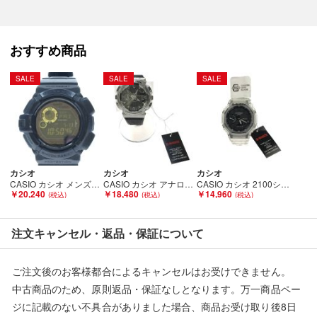
防水性能：5気圧
サイズ
約61.7×57.7×16.8mm(ボディ部分の縦×横×厚さ)
おすすめ商品
重量
81
SALE
SALE
SALE
g
【詳細備考】
キズ・スレ・ヨゴレ・タバコの匂いがございます。
【使用予定配送業者】佐川急便 飛脚宅配便60サイズ
カシオ
カシオ
カシオ
【こちらの商品は在庫連動システムを導入し、店頭や他ネットシ
CASIO カシオ メンズ腕時計 G-SHOCK タフソーラー マルチバンド6 GW-9300GB Bランク
CASIO カシオ アナログデジタル 110シリーズ GM-110-1AJF Aランク
CASIO カシオ 2100シリーズ アナログデジタル スケルトン 八角形 GA-2100SKE クリア Aランク
￥20,240
￥18,480
￥14,960
ョップと併売を行なっておりますが、
タイミングによりシステムの反映が間に合わず欠品となってしま
う場合がございます。
注文キャンセル・返品・保証について
売切れの場合は、ご購入をキャンセルさせていただく場合がござ
います。】
ご注文後のお客様都合によるキャンセルはお受けできません。
中古商品のため、原則返品・保証なしとなります。万一商品ペー
ジに記載のない不具合がありました場合、商品お受け取り後8日