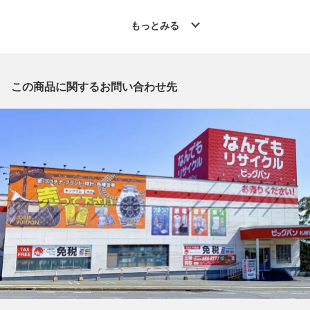
◆こちらの商品は「なんでもリサイクル ビッグバン札幌手稲店
」からの出品です。
もっとみる
質問欄からの質問回答は致しておりませんので、商品についてご
質問がございましたら、
出品店舗にお電話にてお問い合わせください。
※「なんでもリサイクルビッグバン 公式オンラインストアの出
この商品に関するお問い合わせ先
品商品」と「店舗内商品コード」をお知らせ下さい。
電話番号：011-686-9777
【店舗内商品コード】1009103096797
【メーカー】CASIO/カシオ
【型番】WSD-F21
【カラー】ブラック
【ベルトカラー】ブラック
【付属品】 USB充電ケーブル
【ランク】Bランク
通常使用による傷や汚れが見受けられる中古品
【規格・仕様】
タイプ