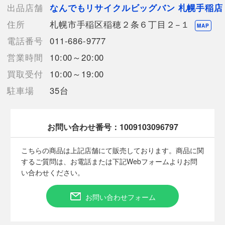
スマートウォッチ
出品店舗
なんでもリサイクルビッグバン 札幌手稲店
搭載OS
住所
札幌市手稲区稲穂２条６丁目２−１
Wear
MAP
OS
電話番号
011-686-9777
by
営業時間
10:00～20:00
Google(Android
Wear)
買取受付
10:00～19:00
画面サイズ
駐車場
35台
1.32
インチ
ディスプレイ解像度
300x320
お問い合わせ番号：
1009103096797
ディスプレイ
カラーTFT液晶+モノクロ液晶
こちらの商品は上記店舗にて販売しております。商品に関
レンズ素材
するご質問は、お電話または下記Webフォームよりお問
無機ガラス
い合わせください。
電源
リチウムイオン電池
お問い合わせフォーム
バンド・ベルト素材
ソフトウレタン
防水・防塵性能