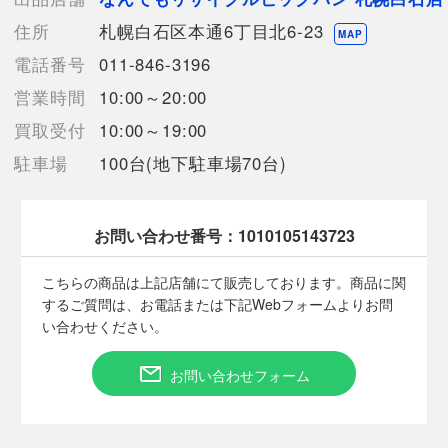
住所
札幌白石区本通6丁目北6-23
【使用予定配送業者】佐川急便 飛脚宅配便60サイズ
MAP
【こちらの商品は在庫連動システムを導入し、店頭や他ネットシ
電話番号
011-846-3196
ョップと併売を行なっておりますが、タイミングによりシステム
営業時間
10:00～20:00
の反映が間に合わず欠品となってしまう場合がございます。
売切れの場合は、ご購入をキャンセルさせていただく場合がござ
買取受付
10:00～19:00
います。】
駐車場
100台(地下駐車場70台)
【備考/コメント】
サントリー
お問い合わせ番号：
1010105143723
シングルモルトウイスキー
山崎
こちらの商品は上記店舗にて販売しております。商品に関
2024
するご質問は、お電話または下記Webフォームよりお問
EDITION
い合わせください。
700ml
43度
お問い合わせフォーム
ギフトBOX付の未開栓品です。