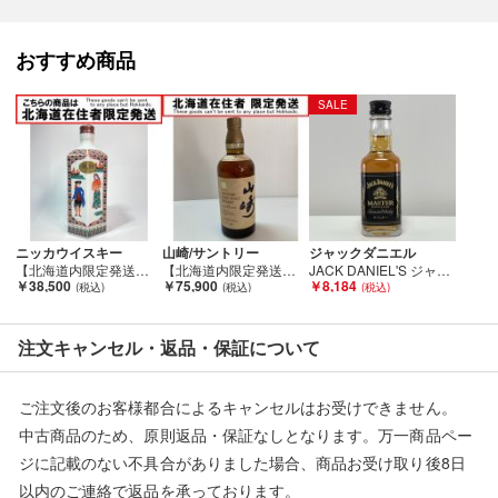
【お酒類備考】
未開封の商品ですが、保管期間中の自然蒸発による液減りや、
おすすめ商品
外箱・ボトル表面・ラベル・コルク等に汚れや多少のダメージが
ある場合が御座います。
SALE
また、コルクの状態や中身の風味・状態等の確認は行なっており
ません。
底部に一部沈殿物・浮遊物等が生じる場合もございます。
内容につきましての保証は致しませんので、ご理解の上、ご検討
下さい。
ニッカウイスキー
山崎/サントリー
ジャックダニエル
■状態等は画像をご確認・ご参照下さい。
【北海道内限定発送】 NIKKA WHISKY ニッカウイスキー ピュアモルト・ブラック 有田焼 陶器ボトル 600ml 43% Sランク 未開栓
【北海道内限定発送】 YAMAZAKI 山崎/サントリー 山崎 12年 ピュアモルト ウイスキー 特級 Sランク 未開栓
JACK DANIEL'S ジャックダニエル MASTER DISTILLER マスター ディスティラー ミニボトル 50ml Sランク 未開栓
￥38,500
￥75,900
￥8,184
こちらの商品はお客様から買取させていただいた商品であり、
人の手を経た商品です。
注文キャンセル・返品・保証について
■未成年の飲酒は法律で禁止されております。
購入は「２０歳以上の方」に限らせていただきます。
ご注文後のお客様都合によるキャンセルはお受けできません。
中古商品のため、原則返品・保証なしとなります。万一商品ペー
■弊社からは、ご落札やご購入いただいた全てのお客様に評価を
ジに記載のない不具合がありました場合、商品お受け取り後8日
行なっております。
以内のご連絡で返品を承っております。
評価ご不要のお客様は、ご落札・ご購入をお控えください。