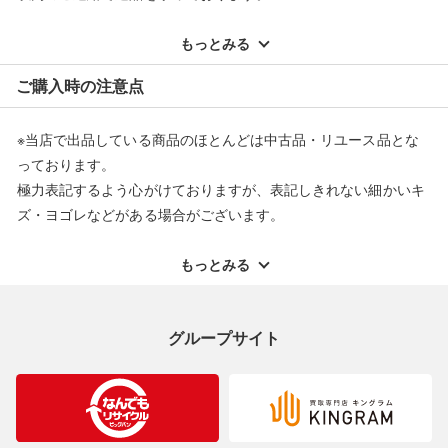
※記載のない不具合による返品については、購入代金・手数料・
■【北海道内限定発送】
配送料ともに当社負担で対応いたします。
もっとみる
こちらの商品は酒類販売免許に条件がある為、
※オンラインストアで購入頂いた商品は、店頭での返品はお受け
北海道内に在住の方にしか発送できません。
ご購入時の注意点
できません。また、商品の修理及び交換に関しては承ることがで
ご購入後に北海道外の在住の方と発覚した場合は、
きません。あらかじめご了承ください。
ご購入をキャンセルさせていただきます。
※当店で出品している商品のほとんどは中古品・リユース品とな
■当店は税法を遵守した営業を行っております。
返品・交換について
っております。
極力表記するよう心がけておりますが、表記しきれない細かいキ
■弊社（株式会社オカモトＲＭＣ）を装った偽装サイトにご注意
ください■
ズ・ヨゴレなどがある場合がございます。
弊社（株式会社オカモトＲＭＣ）の商品画像や文章を無断盗用し
中古品・リユース品の特性を十分ご理解いただきますようお願い
た『偽装サイト』を確認しておりますが、
申し上げます。
もっとみる
当店とは一切関係がございませんのでご注意ください。
※掲載している一部商品は店頭にて展示中の商品もございます。
展示・保管中に劣化や変化などしてしまう恐れもございますので
グループサイト
ご理解くださいますようお願い申し上げます。
※お使いのモニター等により、写真と実際のお色が若干異なる場
合がございますのでご了承ください。
※表記したカラー名は、当社が判断した名称を掲載しています。
製造元が定めたカラー名と異なることもあります。色調などご不