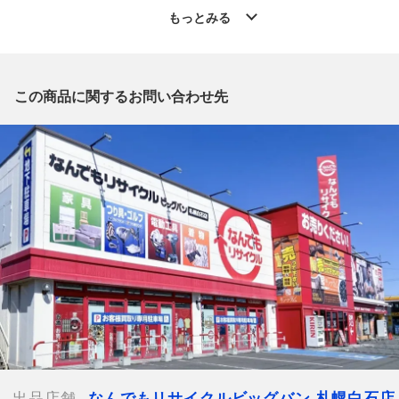
◆こちらの商品は「なんでもリサイクル ビッグバン札幌白石店
もっとみる
」からの出品です。
質問欄からの質問回答は致しておりませんので、商品についてご
質問がございましたら、
出品店舗にお電話にてお問い合わせください。
この商品に関するお問い合わせ先
※「なんでもリサイクルビッグバン 公式オンラインストアの出
品商品」と「店舗内商品コード」をお知らせ下さい。
電話番号：011-846-3196
【店舗内商品コード】1010105143723
【メーカー】SUNTORY サントリー
【内容量】700ml
【度数】43度
【栓・フィルムの状態】未開栓
【本数】1本
【付属品】箱
【ランク】Sランク
中身の確認の為のみに開封した商品、多少の使用（1
～2度程）、または店頭展示のみのほぼ新品に近い中古品
出品店舗
なんでもリサイクルビッグバン 札幌白石店