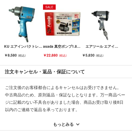
当店とは一切関係がございませんのでご注意ください。
SALE
KU エアインパクトレンチ MI-17 本体のみ Cランク
asada 真空ポンプ1.8CFM Eco WV210 Sランク
エアツール エアインパクトレンチ ASI-410H Bランク
￥8,580
￥22,880
￥5,830
注文キャンセル・返品・保証について
ご注文後のお客様都合によるキャンセルはお受けできません。
中古商品のため、原則返品・保証なしとなります。万一商品ペー
ジに記載のない不具合がありました場合、商品お受け取り後8日
以内のご連絡で返品を承っております。
※記載のない不具合による返品については、購入代金・手数料・
配送料ともに当社負担で対応いたします。
もっとみる
※オンラインストアで購入頂いた商品は、店頭での返品はお受け