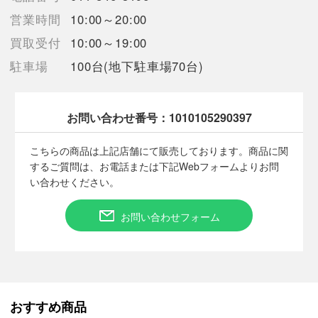
営業時間
10:00～20:00
【備考/コメント】
買取受付
10:00～19:00
・動作確認済みです。
駐車場
100台(地下駐車場70台)
・スレ汚れがあります。
・外箱に破れなどダメージがあります。
・外箱を段ボールシートで包み発送いたします。
お問い合わせ番号：
1010105290397
■状態等は画像をご確認・ご参照下さい。
こちらの商品は上記店舗にて販売しております。商品に関
こちらの商品はお客様から買取させていただいた商品であり、
するご質問は、お電話または下記Webフォームよりお問
人の手を経た商品です。
い合わせください。
■弊社からは、ご落札やご購入いただいた全てのお客様に評価を
お問い合わせフォーム
行なっております。
評価ご不要のお客様は、ご落札・ご購入をお控えください。
■弊社（株式会社オカモト）を装った偽装サイトにご注意くださ
い■
弊社（株式会社オカモト）の商品画像や文章を無断盗用した『偽
おすすめ商品
装サイト』を確認しておりますが、