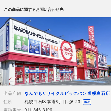
出品店舗にお電話にてお問い合わせください。
※「なんでもリサイクルビッグバン 公式オンラインストアの出
この商品に関するお問い合わせ先
品商品」と「店舗内商品コード」をお知らせ下さい。
電話番号：011-846-3196
【店舗内商品コード】1010105290397
【メーカー】富士空機
【型番】PM-2500
【カラー】オレンジ
【付属品】なし
【ランク】Aランク
少々の使用感はあるが状態の良い中古品
【使用予定配送業者】佐川急便 飛脚宅配便80サイズ
【こちらの商品は在庫連動システムを導入し、店頭や他ネットシ
ョップと併売を行なっておりますが、タイミングによりシステム
出品店舗
なんでもリサイクルビッグバン 札幌白石店
の反映が間に合わず欠品となってしまう場合がございます。
住所
札幌白石区本通6丁目北6-23
売切れの場合は、ご購入をキャンセルさせていただく場合がござ
MAP
います。】
電話番号
011-846-3196