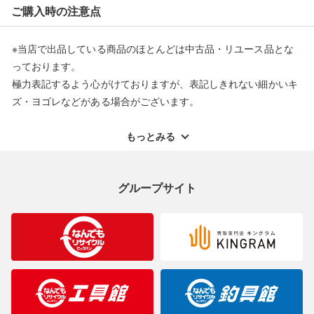
ご購入時の注意点
できません。また、商品の修理及び交換に関しては承ることがで
きません。あらかじめご了承ください。
※当店で出品している商品のほとんどは中古品・リユース品とな
返品・交換について
っております。
極力表記するよう心がけておりますが、表記しきれない細かいキ
ズ・ヨゴレなどがある場合がございます。
中古品・リユース品の特性を十分ご理解いただきますようお願い
申し上げます。
もっとみる
※掲載している一部商品は店頭にて展示中の商品もございます。
展示・保管中に劣化や変化などしてしまう恐れもございますので
グループサイト
ご理解くださいますようお願い申し上げます。
※お使いのモニター等により、写真と実際のお色が若干異なる場
合がございますのでご了承ください。
※表記したカラー名は、当社が判断した名称を掲載しています。
製造元が定めたカラー名と異なることもあります。色調などご不
明なことがありましたらご購入前にお問い合わせください。
商品について