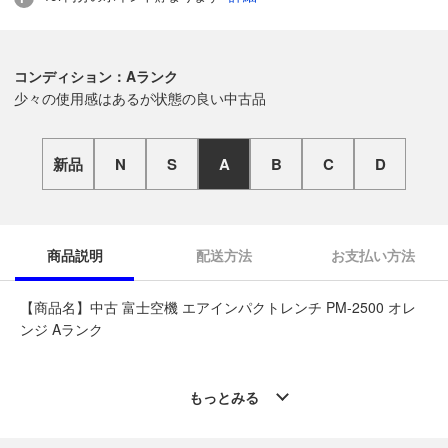
コンディション：Aランク
少々の使用感はあるが状態の良い中古品
新品
N
S
A
B
C
D
商品説明
配送方法
お支払い方法
【商品名】中古 富士空機 エアインパクトレンチ PM-2500 オレ
ンジ Aランク
◆こちらの商品は「なんでもリサイクル ビッグバン札幌白石店
」からの出品です。
もっとみる
質問欄からの質問回答は致しておりませんので、商品についてご
質問がございましたら、