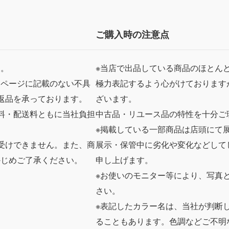
ご購入時の注意点
ん。
※当店で出品している商品のほとん
品ページに記載のない不具
極力表記するよう心がけております
返品を承っております。
ざいます。
料・配送料ともに当社負担
中古品・リユース品の特性を十分ご
※掲載している一部商品は店頭にて
受けできません。また、商
展示・保管中に劣化や変化などして
かじめご了承ください。
申し上げます。
※お使いのモニター等により、写真
さい。
※表記したカラー名は、当社が判断
ることもあります。色調などご不明