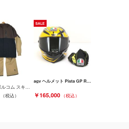
SALE
agv ヘルメット Pista GP RR LIMITED EDITION AG400-A サイズXL 61cm Bランク
VOLCOM ボルコム スキーウェア (セット) Lサイズ GORE-TEX ブラウン Bランク
￥165,000