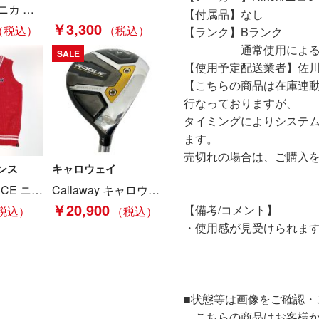
Tecnica テクニカ スキーブーツ R PRO 70 キッズ ジュニアブーツ 22-22.5cm ソールサイズ268mm Cランク
【付属品】なし
￥3,300
【ランク】Bランク
通常使用による傷や
SALE
【使用予定配送業者】佐川
【こちらの商品は在庫連
行なっておりますが、
タイミングによりシステ
ます。
売切れの場合は、ご購入
ンス
キャロウェイ
NEW BALANCE ニュー・バランス メッシュニットベスト サイズ2 レディース レッド Bランク
Callaway キャロウェイ クラブ フェアウェイウッド 2022年製 ROGUE ST MAX FAST 5UT Bランク
￥20,900
【備考/コメント】
・使用感が見受けられま
■状態等は画像をご確認・
こちらの商品はお客様か