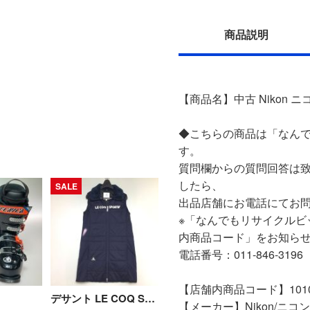
商品説明
【商品名】中古 Nikon ニコ
◆こちらの商品は「なんで
す。
質問欄からの質問回答は
したら、
SALE
出品店舗にお電話にてお
※「なんでもリサイクルビ
内商品コード」をお知ら
電話番号：011-846-3196
【店舗内商品コード】10101
デサント LE COQ SPORTIF 中綿ゴルフ ワンピース Sサイズ ネイビー ネイビー Bランク
【メーカー】Nikon/ニコン