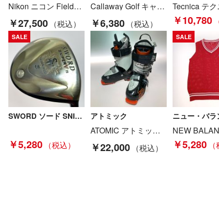
Nikon ニコン Fieldscope フィールドスコープ オリーブグリーン Bランク
Callaway Golf キャロウェイゴルフ X 3FW 5FW フェアウェイウッド 2本セット X SERIES 60 R Cランク
￥10,780
￥27,500
￥6,380
SALE
SALE
SWORD ソード SNIPERV スナイパーV 3FW 15° フェアウェイウッド Tour AD VF-5R2 カバー付 Cランク
アトミック
ニュー・バラ
ATOMIC アトミック スキーブーツ WAYMAKER 130 24-24.5cm ソールサイズ287mm Cランク
￥5,280
￥5,280
￥22,000