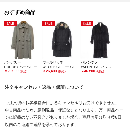
売切れの場合は、ご購入をキャンセルさせていただく場合がござ
おすすめ商品
います。】
SALE
SALE
SALE
■状態等は画像をご確認・ご参照下さい。
こちらの商品はお客様から買取させていただいた商品であり、
人の手を経た商品です。
バーバリー
ウールリッチ
バレンチノ
■弊社（株式会社オカモト）を装った偽装サイトにご注意くださ
RBERRY バーバリー レディース ロングコート SIZE 38 アンゴラ60％ ライトグレー Bランク
WOOLRICH ウールリッチ コート ブラック Bランク
VALENTINO バレンチノ ミンクコート ブラウン Bランク
い■
￥20,900
￥26,400
￥46,200
弊社（株式会社オカモト）の商品画像や文章を無断盗用した『偽
装サイト』を確認しておりますが、
注文キャンセル・返品・保証について
当店とは一切関係がございませんのでご注意ください。
ご注文後のお客様都合によるキャンセルはお受けできません。
中古商品のため、原則返品・保証なしとなります。万一商品ペー
ジに記載のない不具合がありました場合、商品お受け取り後8日
以内のご連絡で返品を承っております。