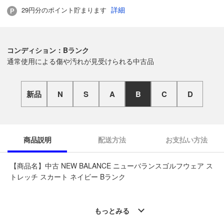
詳細
29円分のポイント貯まります
コンディション：Bランク
通常使用による傷や汚れが見受けられる中古品
新品
N
S
A
B
C
D
商品説明
配送方法
お支払い方法
【商品名】中古 NEW BALANCE ニューバランスゴルフウェア ス
トレッチ スカート ネイビー Bランク
◆こちらの商品は「なんでもリサイクル ビッグバン苫小牧桜木
店 」からの出品です。
もっとみる
質問欄からの質問回答は致しておりませんので、商品についてご