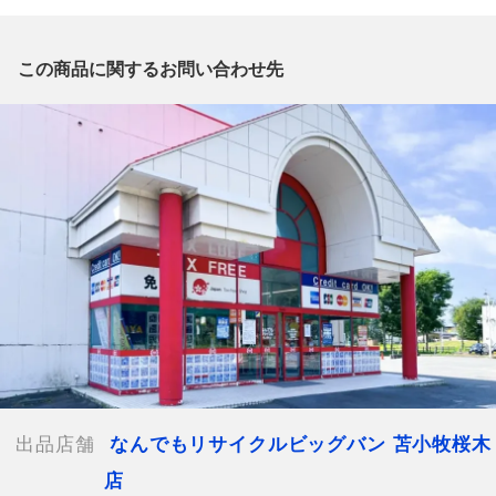
質問がございましたら、
出品店舗にお電話にてお問い合わせください。
※「なんでもリサイクルビッグバン 公式オンラインストアの出
この商品に関するお問い合わせ先
品商品」と「店舗内商品コード」をお知らせ下さい。
電話番号：0144-76-3196
【店舗内商品コード】1012103699349
【メーカー】NEW BALANCE
【対象】レディース
【カラー】ネイビー
【総丈】約38.5cm
【ウエスト】約76.0cm
【付属品】なし
【ランク】Bランク
通常使用による傷や汚れが見受けられる中古品
【規格・仕様】
ウエスト
出品店舗
なんでもリサイクルビッグバン 苫小牧桜木
約78.0cm/総丈
店
約39.0cm