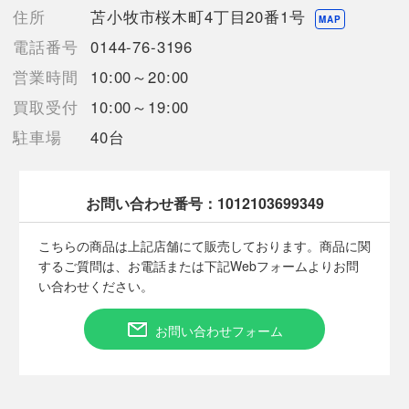
サイズは平置きでの実寸値です。多少の誤差はご容赦くださいま
住所
苫小牧市桜木町4丁目20番1号
MAP
せ。
電話番号
0144-76-3196
ストレッチ素材
営業時間
10:00～20:00
【詳細備考】
買取受付
10:00～19:00
全体的に使用感と左後ポケットに僅かなホツレと擦れ、ウエスト
部分に若干の痕がございますが目立った汚れ等は見受けられませ
駐車場
40台
んでした。
また、洗濯に伴う僅かな匂いが残っております。
また、素材の質感によりホコリ等の付着が目立ちやすい商品でご
お問い合わせ番号：
1012103699349
ざいます。
予めご了承くださいませ。
こちらの商品は上記店舗にて販売しております。商品に関
中古のお品物でございますのでご理解ご了承いただきますようお
するご質問は、お電話または下記Webフォームよりお問
願い致します。
い合わせください。
画像の状態から折り畳んで発送させていただきます。
【使用予定配送業者】日本郵便 レターパックプラス
お問い合わせフォーム
【こちらの商品は在庫連動システムを導入し、店頭や他ネットシ
ョップと併売を行なっておりますが、
タイミングによりシステムの反映が間に合わず欠品となってしま
う場合がございます。