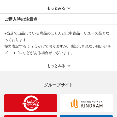
※記載のない不具合による返品については、購入代金・手数料・
配送料ともに当社負担で対応いたします。
もっとみる
※オンラインストアで購入頂いた商品は、店頭での返品はお受け
ご購入時の注意点
できません。また、商品の修理及び交換に関しては承ることがで
きません。あらかじめご了承ください。
※当店で出品している商品のほとんどは中古品・リユース品とな
返品・交換について
っております。
極力表記するよう心がけておりますが、表記しきれない細かいキ
ズ・ヨゴレなどがある場合がございます。
中古品・リユース品の特性を十分ご理解いただきますようお願い
申し上げます。
もっとみる
※掲載している一部商品は店頭にて展示中の商品もございます。
展示・保管中に劣化や変化などしてしまう恐れもございますので
グループサイト
ご理解くださいますようお願い申し上げます。
※お使いのモニター等により、写真と実際のお色が若干異なる場
合がございますのでご了承ください。
※表記したカラー名は、当社が判断した名称を掲載しています。
製造元が定めたカラー名と異なることもあります。色調などご不