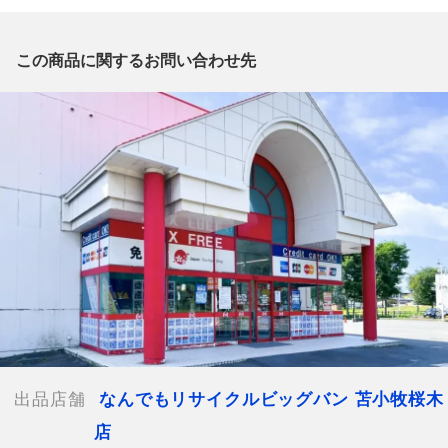
質問がございましたら、
出品店舗にお電話にてお問い合わせください。
※「なんでもリサイクルビッグバン 公式オンラインストアの出
この商品に関するお問い合わせ先
品商品」と「店舗内商品コード」をお知らせ下さい。
電話番号：0144-76-3196
【店舗内商品コード】1012103726328
【メーカー】
【付属品】外箱,取扱説明書
【ランク】Sランク
中身の確認の為のみに開封した商品、多少の使用（1
～2度程）、または店頭展示のみのほぼ新品に近い中古品
【詳細備考】
内袋未開封の未組立品です。
取扱説明書と外箱に僅かな黄ばみ変色がございます。パーツへの
影響は見受けられませんでしたが、予めご容赦下さいませ。
出品店舗
なんでもリサイクルビッグバン 苫小牧桜木
店
【使用予定配送業者】佐川急便 飛脚宅配便100サイズ