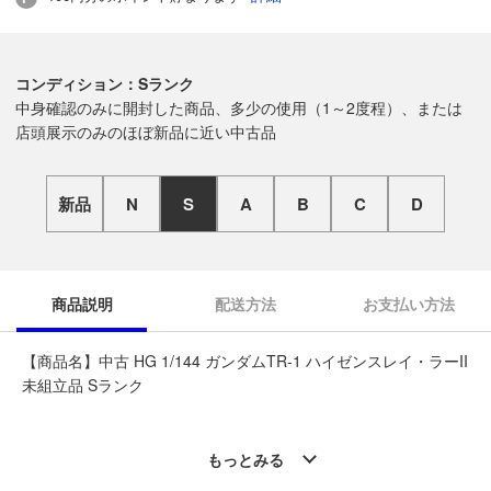
コンディション：Sランク
中身確認のみに開封した商品、多少の使用（1～2度程）、または
店頭展示のみのほぼ新品に近い中古品
新品
N
S
A
B
C
D
商品説明
配送方法
お支払い方法
【商品名】中古 HG 1/144 ガンダムTR-1 ハイゼンスレイ・ラーII
未組立品 Sランク
◆こちらの商品は「なんでもリサイクル ビッグバン苫小牧桜木
店 」からの出品です。
もっとみる
質問欄からの質問回答は致しておりませんので、商品についてご