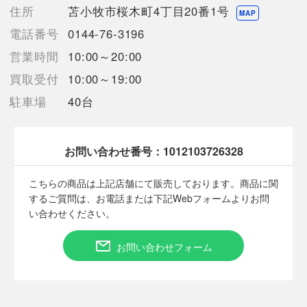
【こちらの商品は在庫連動システムを導入し、店頭や他ネットシ
住所
苫小牧市桜木町4丁目20番1号
MAP
ョップと併売を行なっておりますが、
電話番号
0144-76-3196
タイミングによりシステムの反映が間に合わず欠品となってしま
う場合がございます。
営業時間
10:00～20:00
売切れの場合は、ご購入をキャンセルさせていただく場合がござ
買取受付
10:00～19:00
います。】
駐車場
40台
■状態等は画像をご確認・ご参照下さい。
お問い合わせ番号：
1012103726328
こちらの商品はお客様から買取させていただいた商品であり、
人の手を経た商品です。
こちらの商品は上記店舗にて販売しております。商品に関
するご質問は、お電話または下記Webフォームよりお問
■弊社からは、ご落札やご購入いただいた全てのお客様に評価を
い合わせください。
行なっております。
評価ご不要のお客様は、ご落札・ご購入をお控えください。
お問い合わせフォーム
■弊社（株式会社オカモトＲＭＣ）を装った偽装サイトにご注意
ください■
弊社（株式会社オカモトＲＭＣ）の商品画像や文章を無断盗用し
た『偽装サイト』を確認しておりますが、