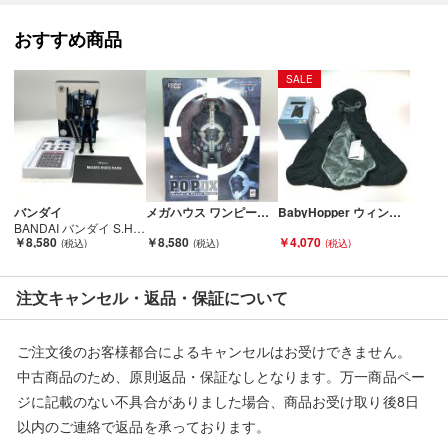
当店とは一切関係がございませんのでご注意ください。
おすすめ商品
SALE
バンダイ
メガハウス ワンピース フィギュア P.O.P DX バーソロミュー・くま 純正台座欠品 持ち手・聖書パーツに接着跡有 Cランク
BabyHopper ウィンターカバー グレー マルチプル防寒ケープ タグ付 未使用品 Sランク
BANDAI バンダイ S.H.Figuarts 仮面ライダーディエンド 真骨彫製法 開封品 本体用ブリスター欠品 Aランク
￥8,580
￥8,580
￥4,070
注文キャンセル・返品・保証について
ご注文後のお客様都合によるキャンセルはお受けできません。
中古商品のため、原則返品・保証なしとなります。万一商品ペー
ジに記載のない不具合がありました場合、商品お受け取り後8日
以内のご連絡で返品を承っております。