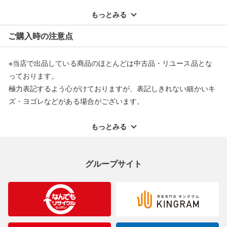
※記載のない不具合による返品については、購入代金・手数料・
配送料ともに当社負担で対応いたします。
もっとみる
※オンラインストアで購入頂いた商品は、店頭での返品はお受け
ご購入時の注意点
できません。また、商品の修理及び交換に関しては承ることがで
きません。あらかじめご了承ください。
※当店で出品している商品のほとんどは中古品・リユース品とな
返品・交換について
っております。
極力表記するよう心がけておりますが、表記しきれない細かいキ
ズ・ヨゴレなどがある場合がございます。
中古品・リユース品の特性を十分ご理解いただきますようお願い
申し上げます。
もっとみる
※掲載している一部商品は店頭にて展示中の商品もございます。
展示・保管中に劣化や変化などしてしまう恐れもございますので
グループサイト
ご理解くださいますようお願い申し上げます。
※お使いのモニター等により、写真と実際のお色が若干異なる場
合がございますのでご了承ください。
※表記したカラー名は、当社が判断した名称を掲載しています。
製造元が定めたカラー名と異なることもあります。色調などご不