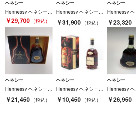
ヘネシー
ヘネシー
ヘネシー
Hennessy ヘネシー ブランデー コニャック 700ml 箱無 XO グリーンボトル 度数記載なし Sランク 未開栓
Hennessy ヘネシー 蒸留酒 ブランデー コニャック XO 金キャップ クリアボトル 700ml 箱付 Sランク 未開栓
￥29,700
￥31,900
￥23,320
ヘネシー
ヘネシー
ヘネシー
Hennessy ヘネシー ブランデー コニャック X.O The Original Extra Old Sランク 未開栓
Hennessy ヘネシー プリヴィレッジ コニャック VSOP 40％ 700ml ギフトBOX付 Sランク 未開栓
￥21,450
￥10,450
￥26,950