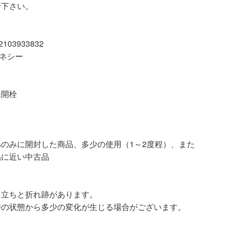
せ下さい。
03933832
ヘネシー
未開栓
開封した商品、多少の使用（1～2度程）、また
品に近い中古品
羽立ちと折れ跡があります。
時の状態から多少の変化が生じる場合がございます。
。