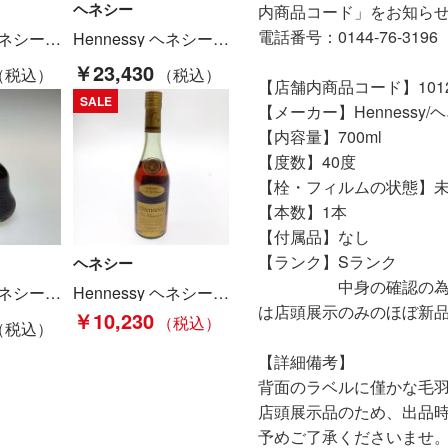
ヘネシー
内商品コード」をお知ら
電話番号：0144-76-3196
Hennessy ヘネシー X.O コニャック ブランデー 700ml 40% Sランク 未開栓
Hennessy ヘネシー コニャック XO ブランデー 700ml 40度 Sランク 未開栓
￥23,430
【店舗内商品コード】10121
SALE
【メーカー】Hennessy/
【内容量】700ml
【度数】40度
【栓・フィルムの状態】
【本数】1本
【付属品】なし
【ランク】Sランク
ヘネシー
中身の確認の為のみに
Hennessy ヘネシー 蒸留酒類 ブランデー コニャック 金キャップ グリーンボトル Sランク 未開栓
Hennessy ヘネシー ブランデー コニャック VSOP 古酒 Sランク 未開栓
は店頭展示のみのほぼ新
￥10,230
【詳細備考】
背面のラベルに僅かな毛
店頭展示品のため、出品
予めご了承くださいませ