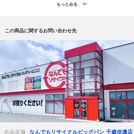
」からの出品です。
もっとみる
質問欄からの質問回答は致しておりませんので、商品についてご
質問がございましたら、
出品店舗にお電話にてお問い合わせください。
※「なんでもリサイクルビッグバン 公式オンラインストアの出
この商品に関するお問い合わせ先
品商品」と「店舗内商品コード」をお知らせ下さい。
電話番号：0123-40-3196
【店舗内商品コード】1013103080137
【メーカー】CASIO/カシオ
【型番】BA-120-7BJF
【対象】レディース
【素材】樹脂
【カラー】ホワイト
【ケースサイズ】約43mm x 43mm
【ケース厚み】約14mm
【バンド幅】約1.9cm
【ムーブメント】クオーツ
【文字盤カラー】ホワイト
【ベルトカラー】ホワイト
出品店舗
なんでもリサイクルビッグバン 千歳信濃店