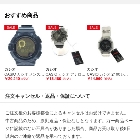
います。】
おすすめ商品
【備考/コメント】
SALE
SALE
SALE
程度B
■状態等は画像をご確認・ご参照下さい。
こちらの商品はお客様から買取させていただいた商品であり、
人の手を経た商品です。
カシオ
カシオ
カシオ
CASIO カシオ メンズ腕時計 G-SHOCK タフソーラー マルチバンド6 GW-9300GB Bランク
CASIO カシオ アナログデジタル 110シリーズ GM-110-1AJF Aランク
CASIO カシオ 2100シリーズ アナログデジタル スケルトン 八角形 GA-2100SKE クリア Aランク
￥20,240
￥18,480
￥14,960
■弊社（株式会社オカモト）を装った偽装サイトにご注意くださ
い■
弊社（株式会社オカモト）の商品画像や文章を無断盗用した『偽
注文キャンセル・返品・保証について
装サイト』を確認しておりますが、
当店とは一切関係がございませんのでご注意ください。
ご注文後のお客様都合によるキャンセルはお受けできません。
中古商品のため、原則返品・保証なしとなります。万一商品ペー
ジに記載のない不具合がありました場合、商品お受け取り後8日
以内のご連絡で返品を承っております。