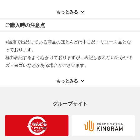
※記載のない不具合による返品については、購入代金・手数料・
配送料ともに当社負担で対応いたします。
もっとみる
※オンラインストアで購入頂いた商品は、店頭での返品はお受け
ご購入時の注意点
できません。また、商品の修理及び交換に関しては承ることがで
きません。あらかじめご了承ください。
※当店で出品している商品のほとんどは中古品・リユース品とな
返品・交換について
っております。
極力表記するよう心がけておりますが、表記しきれない細かいキ
ズ・ヨゴレなどがある場合がございます。
中古品・リユース品の特性を十分ご理解いただきますようお願い
申し上げます。
もっとみる
※掲載している一部商品は店頭にて展示中の商品もございます。
展示・保管中に劣化や変化などしてしまう恐れもございますので
グループサイト
ご理解くださいますようお願い申し上げます。
※お使いのモニター等により、写真と実際のお色が若干異なる場
合がございますのでご了承ください。
※表記したカラー名は、当社が判断した名称を掲載しています。
製造元が定めたカラー名と異なることもあります。色調などご不