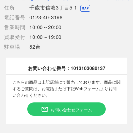
【ベルト素材】樹脂 【ディスプレイタイプ】アナログ表示
住所
千歳市信濃3丁目5-1
【付属品】なし
MAP
【ランク】Bランク
電話番号
0123-40-3196
通常使用による傷や汚れが見受けられる中古品
営業時間
10:00～20:00
【詳細備考】
買取受付
10:00～19:00
使用に伴う細かい擦り傷がございます。
駐車場
52台
全体的に汚れており、黒ずみが感じられます。
商品画像に関しては出来る限り忠実に表示出来るよう努めており
ますが、実際の商品と比較し色味に若干の誤差が生じる場合があ
りますこと予めご了承ください。
お問い合わせ番号：
1013103080137
店頭との併売商品のため、記載に無い細かなキズ、汚れが見受け
られるなど多少商品状態が変化する場合がございます。
こちらの商品は上記店舗にて販売しております。商品に関
するご質問は、お電話または下記Webフォームよりお問
い合わせください。
【使用予定配送業者】佐川急便 飛脚宅配便60サイズ
【こちらの商品は在庫連動システムを導入し、店頭や他ネットシ
お問い合わせフォーム
ョップと併売を行なっておりますが、
タイミングによりシステムの反映が間に合わず欠品となってしま
う場合がございます。
売切れの場合は、ご購入をキャンセルさせていただく場合がござ