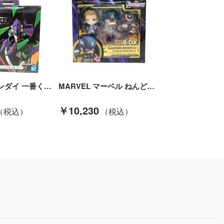
BANDAI バンダイ 一番くじ B賞 エヴァンゲリオン第13号機 フィギュア Bランク
MARVEL マーベル ねんどろいど キャプテン・アメリカ エンドゲーム・エディション DX Ver. 1218-DX Bランク
￥10,230