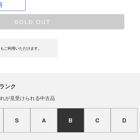
料
SOLD OUT
いもご利用いただけます。
ランク
れが見受けられる中古品
S
A
B
C
D