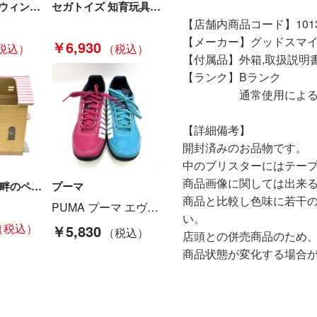
BabyHopper ウィンターカバー グレー マルチプル防寒ケープ タグ付 未使用品 Sランク
セガトイズ 知育玩具 カメラもIN!マウスできせかえ!すみっコぐらし パソコンプレミアムプラス 対象年齢６歳以上 Bランク
【店舗内商品コード】10131
【メーカー】グッドスマ
￥6,930
【付属品】外箱,取扱説明
【ランク】Bランク
通常使用による傷や
【詳細備考】
開封済みのお品物です。
中のブリスターにはテー
商品画像に関しては出来
シルバニア 湖畔のペンション 森のマーケット限定 ピンク屋根 Bランク
プーマ
商品と比較し色味に若干
PUMA プーマ エヴォスピード5.2トリックスTT ピンク×ブルー サッカートレーニングシューズ 102888 06 サイズ22.5cm Cランク
い。
￥5,830
店頭との併売商品のため
商品状態が変化する場合