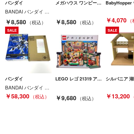
バンダイ
メガハウス ワンピース フィギュア P.O.P DX バーソロミュー・くま 純正台座欠品 持ち手・聖書パーツに接着跡有 Cランク
BANDAI バンダイ S.H.Figuarts 仮面ライダーディエンド 真骨彫製法 開封品 本体用ブリスター欠品 Aランク
￥4,070
￥8,580
￥8,580
SALE
SALE
バンダイ
LEGO レゴ 21319 アイデア フレンズ セントラル・パーク パーツ欠品有 レゴブロック 現状渡し ジャンク Dランク
BANDAI バンダイ 機動戦士ガンダム METALBUILD ストライクフリーダムガンダム ZGMF-X20A ストライクフリーダム 2024 Sランク
￥58,300
￥13,200
￥9,680