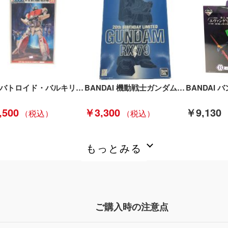
1/72 バトロイド・バルキリー VF-1D 昭和 レトロ ロボット MACROSS plamo robo Bランク
BANDAI 機動戦士ガンダム 1/144 GUNDAM CONVENTION会場限定 RX-79 陸戦型 第08MS小隊 Aランク
,500
￥3,300
￥9,130
もっとみる
ご購入時の注意点