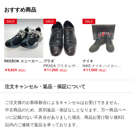
おすすめ商品
■状態等は画像をご確認・ご参照下さい。
こちらの商品はお客様から買取させていただいた商品であり、
SALE
SALE
SALE
人の手を経た商品です。
■弊社（株式会社オカモト）を装った偽装サイトにご注意くださ
い■
弊社（株式会社オカモト）の商品画像や文章を無断盗用した『偽
装サイト』を確認しておりますが、
REEBOK スニーカー SIZE 27cm ブラック×グレー×ホワイト EG8913 Bランク
プラダ
ナイキ
当店とは一切関係がございませんのでご注意ください。
PRADA プラダ レザーシューズ SIZE 27 2EA038 ダークブラウン Cランク
NIKE ナイキ ハイカットスニーカー CU9307-081 ブラック Bランク
￥8,624
￥11,000
￥11,000
注文キャンセル・返品・保証について
ご注文後のお客様都合によるキャンセルはお受けできません。
中古商品のため、原則返品・保証なしとなります。万一商品ペー
ジに記載のない不具合がありました場合、商品お受け取り後8日
以内のご連絡で返品を承っております。
※記載のない不具合による返品については、購入代金・手数料・