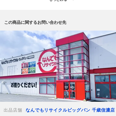
」からの出品です。
質問欄からの質問回答は致しておりませんので、商品についてご
質問がございましたら、
出品店舗にお電話にてお問い合わせください。
この商品に関するお問い合わせ先
※「なんでもリサイクルビッグバン 公式オンラインストアの出
品商品」と「店舗内商品コード」をお知らせ下さい。
電話番号：0123-40-3196
【店舗内商品コード】1013103589814
【メーカー】PALLADIOUM パラディウム
【型番】74343-008-M
【対象】メンズ
【カラー】ブラック
【全長】約31cm
【US靴サイズ】9
【JP靴サイズ】27cm
【くつ幅】約11cm
【ヒール高】約3cm
【ブーツの高さ】約16cm
出品店舗
なんでもリサイクルビッグバン 千歳信濃店
【付属品】外箱