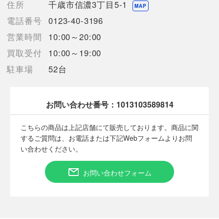
住所
千歳市信濃3丁目5-1
【ランク】Aランク
MAP
少々の使用感はあるが状態の良い中古品
電話番号
0123-40-3196
営業時間
10:00～20:00
【詳細備考】
使用感少なく美品です。
買取受付
10:00～19:00
商品画像に関しては出来る限り忠実に表示出来るよう努めており
駐車場
52台
ますが、実際の商品と比較し色味に若干の誤差が生じる場合があ
りますこと予めご了承ください。
店頭との併売商品のため、記載に無い細かなキズ、汚れが見受け
られるなど多少商品状態が変化する場合がございます。
お問い合わせ番号：
1013103589814
こちらの商品は上記店舗にて販売しております。商品に関
【使用予定配送業者】佐川急便 飛脚宅配便100サイズ
するご質問は、お電話または下記Webフォームよりお問
【こちらの商品は在庫連動システムを導入し、店頭や他ネットシ
い合わせください。
ョップと併売を行なっておりますが、
タイミングによりシステムの反映が間に合わず欠品となってしま
お問い合わせフォーム
う場合がございます。
売切れの場合は、ご購入をキャンセルさせていただく場合がござ
います。】