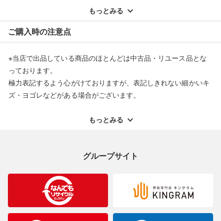
配送料ともに当社負担で対応いたします。
もっとみる
※オンラインストアで購入頂いた商品は、店頭での返品はお受け
ご購入時の注意点
できません。また、商品の修理及び交換に関しては承ることがで
きません。あらかじめご了承ください。
※当店で出品している商品のほとんどは中古品・リユース品とな
返品・交換について
っております。
極力表記するよう心がけておりますが、表記しきれない細かいキ
ズ・ヨゴレなどがある場合がございます。
中古品・リユース品の特性を十分ご理解いただきますようお願い
申し上げます。
もっとみる
※掲載している一部商品は店頭にて展示中の商品もございます。
展示・保管中に劣化や変化などしてしまう恐れもございますので
グループサイト
ご理解くださいますようお願い申し上げます。
※お使いのモニター等により、写真と実際のお色が若干異なる場
合がございますのでご了承ください。
※表記したカラー名は、当社が判断した名称を掲載しています。
製造元が定めたカラー名と異なることもあります。色調などご不
明なことがありましたらご購入前にお問い合わせください。