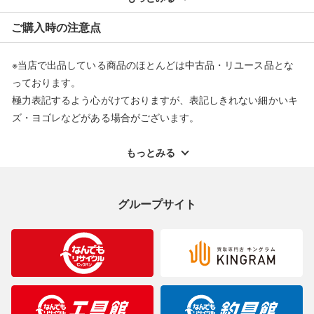
※オンラインストアで購入頂いた商品は、店頭での返品はお受け
ご購入時の注意点
できません。また、商品の修理及び交換に関しては承ることがで
きません。あらかじめご了承ください。
※当店で出品している商品のほとんどは中古品・リユース品とな
返品・交換について
っております。
極力表記するよう心がけておりますが、表記しきれない細かいキ
ズ・ヨゴレなどがある場合がございます。
中古品・リユース品の特性を十分ご理解いただきますようお願い
申し上げます。
もっとみる
※掲載している一部商品は店頭にて展示中の商品もございます。
展示・保管中に劣化や変化などしてしまう恐れもございますので
グループサイト
ご理解くださいますようお願い申し上げます。
※お使いのモニター等により、写真と実際のお色が若干異なる場
合がございますのでご了承ください。
※表記したカラー名は、当社が判断した名称を掲載しています。
製造元が定めたカラー名と異なることもあります。色調などご不
明なことがありましたらご購入前にお問い合わせください。