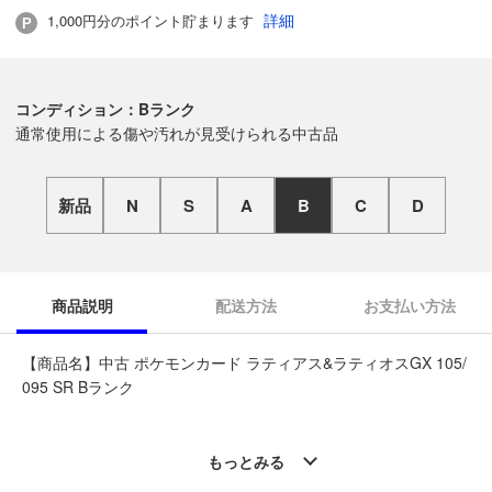
詳細
1,000円分のポイント貯まります
コンディション：Bランク
通常使用による傷や汚れが見受けられる中古品
新品
N
S
A
B
C
D
商品説明
配送方法
お支払い方法
【商品名】中古 ポケモンカード ラティアス&ラティオスGX 105/
095 SR Bランク
◆こちらの商品は「なんでもリサイクル ビッグバン千歳信濃店
」からの出品です。
もっとみる
質問欄からの質問回答は致しておりませんので、商品についてご