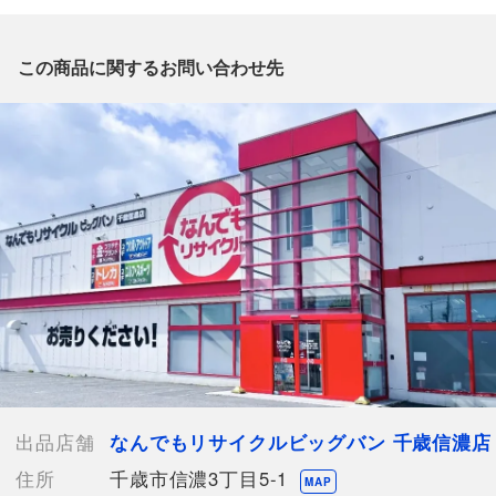
質問がございましたら、
出品店舗にお電話にてお問い合わせください。
※「なんでもリサイクルビッグバン 公式オンラインストアの出
この商品に関するお問い合わせ先
品商品」と「店舗内商品コード」をお知らせ下さい。
電話番号：0123-40-3196
【店舗内商品コード】1013103675890
【メーカー】
【枚数】1枚
【付属品】なし
【ランク】Bランク
通常使用による傷や汚れが見受けられる中古品
【詳細備考】
わずかに裏面の角に白かけがあり、表面の角には剥がれがござい
ます。
裏面にうっすらとスレ傷のようなものが見受けられます。
出品店舗
なんでもリサイクルビッグバン 千歳信濃店
一度店頭と併売している商品のため傷、白かけ、反りがございま
住所
千歳市信濃3丁目5-1
すので
MAP