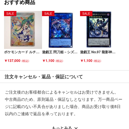
おすすめ商品
SALE
SALE
SALE
■状態等は画像をご確認・ご参照下さい。
こちらの商品はお客様から買取させていただいた商品であり、
人の手を経た商品です。
■弊社からは、ご落札やご購入いただいた全てのお客様に評価を
ポケモンカード ルチア 104/096 SM7 SR 折れ有 Cランク
遊戯王 閃刀姫－シズク SLF1-JP039 ウルトラレア イラスト違い トレカ Bランク
遊戯王 No.97 龍影神ドラッグラビリオン CP19-JP033 コレクターズレア トレカ Bランク
行なっております。
￥137,000
￥1,100
￥1,100
評価ご不要のお客様は、ご落札・ご購入をお控えください。
■弊社（株式会社オカモトＲＭＣ）を装った偽装サイトにご注意
注文キャンセル・返品・保証について
ください■
弊社（株式会社オカモトＲＭＣ）の商品画像や文章を無断盗用し
ご注文後のお客様都合によるキャンセルはお受けできません。
た『偽装サイト』を確認しておりますが、
中古商品のため、原則返品・保証なしとなります。万一商品ペー
当店とは一切関係がございませんのでご注意ください。
ジに記載のない不具合がありました場合、商品お受け取り後8日
以内のご連絡で返品を承っております。
※記載のない不具合による返品については、購入代金・手数料・
配送料ともに当社負担で対応いたします。
もっとみる