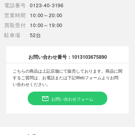
お気になされる場合はご注意下さいませ。
電話番号
0123-40-3196
商品画像に関しては出来る限り忠実に表示出来るよう努めており
営業時間
10:00～20:00
ますが、
実際の商品と比較し色味に若干の誤差が生じる場合がありますこ
買取受付
10:00～19:00
と予めご了承ください。
駐車場
52台
初期キズ、小さなキズや汚れなどの見落としがある場合がござい
ます。
状態に関しましては画像よりご確認下さいませ。
保管により商品状態が若干変化する場合がありますのでご了承下
お問い合わせ番号：
1013103675890
さい。
お気になされる場合はご注意下さいませ。
こちらの商品は上記店舗にて販売しております。商品に関
トラブル防止のためプレイ用としてご購入お願いします
するご質問は、お電話または下記Webフォームよりお問
い合わせください。
お問い合わせフォーム
【使用予定配送業者】佐川急便 飛脚宅配便60サイズ
【こちらの商品は在庫連動システムを導入し、店頭や他ネットシ
ョップと併売を行なっておりますが、タイミングによりシステム
の反映が間に合わず欠品となってしまう場合がございます。
売切れの場合は、ご購入をキャンセルさせていただく場合がござ
います。】