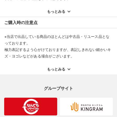
※記載のない不具合による返品については、購入代金・手数料・
配送料ともに当社負担で対応いたします。
もっとみる
※オンラインストアで購入頂いた商品は、店頭での返品はお受け
ご購入時の注意点
できません。また、商品の修理及び交換に関しては承ることがで
きません。あらかじめご了承ください。
※当店で出品している商品のほとんどは中古品・リユース品とな
返品・交換について
っております。
極力表記するよう心がけておりますが、表記しきれない細かいキ
ズ・ヨゴレなどがある場合がございます。
中古品・リユース品の特性を十分ご理解いただきますようお願い
申し上げます。
もっとみる
※掲載している一部商品は店頭にて展示中の商品もございます。
展示・保管中に劣化や変化などしてしまう恐れもございますので
グループサイト
ご理解くださいますようお願い申し上げます。
※お使いのモニター等により、写真と実際のお色が若干異なる場
合がございますのでご了承ください。
※表記したカラー名は、当社が判断した名称を掲載しています。
製造元が定めたカラー名と異なることもあります。色調などご不