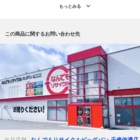
◆こちらの商品は「なんでもリサイクル ビッグバン千歳信濃店
もっとみる
」からの出品です。
質問欄からの質問回答は致しておりませんので、商品についてご
質問がございましたら、
出品店舗にお電話にてお問い合わせください。
この商品に関するお問い合わせ先
※「なんでもリサイクルビッグバン 公式オンラインストアの出
品商品」と「店舗内商品コード」をお知らせ下さい。
電話番号：0123-40-3196
【店舗内商品コード】1013103886708
【メーカー】VERMICULAR バーミキュラ
【カラー】パールピンク
【付属品】外箱,冊子 ・レシピブック
【ランク】Sランク
中身の確認の為のみに開封した商品、多少の使用（1
～2度程）、または店頭展示のみのほぼ新品に近い中古品
【規格・仕様】
開封品ですが中身の状態から未使用品と判断しております。
外箱にシール痕、テープ痕がございます。
出品店舗
なんでもリサイクルビッグバン 千歳信濃店