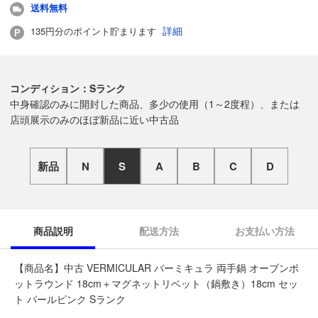
送料無料
詳細
135円分のポイント貯まります
コンディション：Sランク
中身確認のみに開封した商品、多少の使用（1～2度程）、または
店頭展示のみのほぼ新品に近い中古品
新品
N
S
A
B
C
D
商品説明
配送方法
お支払い方法
【商品名】中古 VERMICULAR バーミキュラ 両手鍋 オーブンポ
ットラウンド 18cm＋マグネットリベット（鍋敷き）18cm セッ
ト パールピンク Sランク