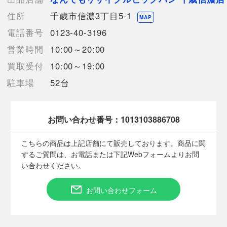
外箱にエアキャップを巻いた上に送り状を貼って発送します。
住所
千歳市信濃3丁目5-1
MAP
【使用予定配送業者】佐川急便 飛脚宅配便80サイズ
電話番号
0123-40-3196
【こちらの商品は在庫連動システムを導入し、店頭や他ネットシ
営業時間
10:00～20:00
ョップと併売を行なっておりますが、
タイミングによりシステムの反映が間に合わず欠品となってしま
買取受付
10:00～19:00
う場合がございます。
駐車場
52台
売切れの場合は、ご購入をキャンセルさせていただく場合がござ
います。】
お問い合わせ番号：
1013103886708
■状態等は画像をご確認・ご参照下さい。
こちらの商品は上記店舗にて販売しております。商品に関
こちらの商品はお客様から買取させていただいた商品であり、
するご質問は、お電話または下記Webフォームよりお問
人の手を経た商品です。
い合わせください。
■弊社（株式会社オカモト）を装った偽装サイトにご注意くださ
お問い合わせフォーム
い■
弊社（株式会社オカモト）の商品画像や文章を無断盗用した『偽
装サイト』を確認しておりますが、