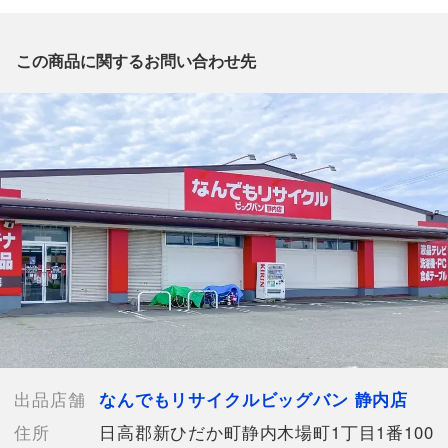
質問がございましたら、
出品店舗にお電話にてお問い合わせください。
※「なんでもリサイクルビッグバン 公式オンラインストアの出
この商品に関するお問い合わせ先
品商品」と「店舗内商品コード」をお知らせ下さい。
電話番号：0146-42-3196
【店舗内商品コード】1014101247072
【メーカー】ZURINER
【型番】ZV-01
【対象】メンズ
【素材】ステンレススチール
【カラー】ブラック
【ケースサイズ】約50mm
【腕周り】約14-19cm
【ムーブメント】手巻き
【文字盤カラー】ブラック
【文字盤の変色】なし
【ベルトカラー】ブラック
出品店舗
なんでもリサイクルビッグバン 静内店
【ベルト素材】本革
住所
日高郡新ひだか町静内木場町1丁目1番100
【純正ボックス】無し【ディスプレイタイプ】アナログ表示