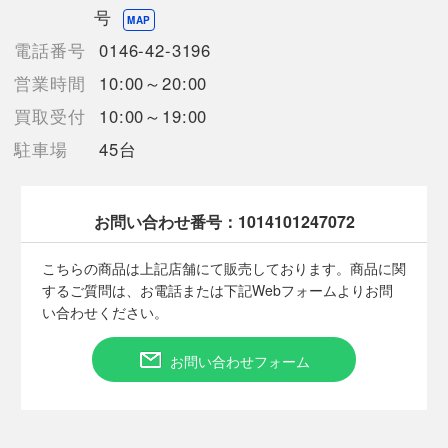
【付属品】非純正ケース,取扱説明書,保証書
号
MAP
【ランク】Bランク
電話番号
0146-42-3196
通常使用による傷や汚れが見受けられる中古品
【使用予定配送業者】佐川急便 飛脚宅配便60サイズ
営業時間
10:00～20:00
【こちらの商品は在庫連動システムを導入し、店頭や他ネットシ
買取受付
10:00～19:00
ョップと併売を行なっておりますが、
タイミングによりシステムの反映が間に合わず欠品となってしま
駐車場
45台
う場合がございます。
売切れの場合は、ご購入をキャンセルさせていただく場合がござ
います。】
お問い合わせ番号：
1014101247072
こちらの商品は上記店舗にて販売しております。商品に関
【備考/コメント】
するご質問は、お電話または下記Webフォームよりお問
■本体は使用に伴う細かい擦り傷がありますが、大きなダメージ
い合わせください。
はありません。
■リューズに、キズがございます。
■革バンドに、小キズ・留め跡がございます。
お問い合わせフォーム
■状態等は画像をご確認・ご参照下さい。
こちらの商品はお客様から買取させていただいた商品であり、