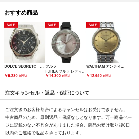
人の手を経た商品です。
おすすめ商品
■弊社（株式会社オカモト）を装った偽装サイトにご注意くださ
SALE
SALE
SALE
い■
弊社（株式会社オカモト）の商品画像や文章を無断盗用した『偽
装サイト』を確認しておりますが、
当店とは一切関係がございませんのでご注意ください。
DOLCE SEGRETO ドルチェセグレート 腕時計 MEA100 ブラック x シルバー Bランク
フルラ
WALTHAM アンティーク 63130.26 ゴールド文字盤 クォーツ デイト メンズ 腕時計 Cランク
FURLA フルラ レディース腕時計 クオーツ CLUB クラブ 予備ベゼル付 4251109504 Bランク
￥5,280
￥14,300
￥12,650
注文キャンセル・返品・保証について
ご注文後のお客様都合によるキャンセルはお受けできません。
中古商品のため、原則返品・保証なしとなります。万一商品ペー
ジに記載のない不具合がありました場合、商品お受け取り後8日
以内のご連絡で返品を承っております。