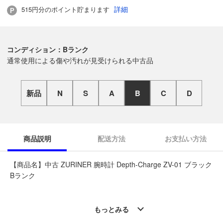
詳細
515円分のポイント貯まります
コンディション：Bランク
通常使用による傷や汚れが見受けられる中古品
新品
N
S
A
B
C
D
商品説明
配送方法
お支払い方法
【商品名】中古 ZURINER 腕時計 Depth-Charge ZV-01 ブラック
Bランク
◆こちらの商品は「なんでもリサイクル ビッグバン静内店 」か
らの出品です。
もっとみる
質問欄からの質問回答は致しておりませんので、商品についてご