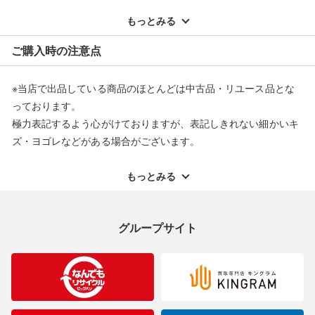
※記載のない不具合による返品については、購入代金・手数料・
配送料ともに当社負担で対応いたします。
もっとみる
※オンラインストアで購入頂いた商品は、店頭での返品はお受け
ご購入時の注意点
できません。また、商品の修理及び交換に関しては承ることがで
きません。あらかじめご了承ください。
※当店で出品している商品のほとんどは中古品・リユース品とな
返品・交換について
っております。
極力表記するよう心がけておりますが、表記しきれない細かいキ
ズ・ヨゴレなどがある場合がございます。
中古品・リユース品の特性を十分ご理解いただきますようお願い
申し上げます。
もっとみる
※掲載している一部商品は店頭にて展示中の商品もございます。
展示・保管中に劣化や変化などしてしまう恐れもございますので
グループサイト
ご理解くださいますようお願い申し上げます。
※お使いのモニター等により、写真と実際のお色が若干異なる場
合がございますのでご了承ください。
※表記したカラー名は、当社が判断した名称を掲載しています。
製造元が定めたカラー名と異なることもあります。色調などご不