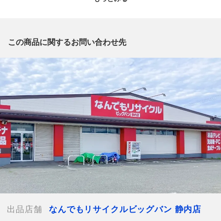
質問欄からの質問回答は致しておりませんので、商品についてご
質問がございましたら、
出品店舗にお電話にてお問い合わせください。
※「なんでもリサイクルビッグバン 公式オンラインストアの出
この商品に関するお問い合わせ先
品商品」と「店舗内商品コード」をお知らせ下さい。
電話番号：0146-42-3196
【店舗内商品コード】1014101252908
【メーカー】
【付属品】なし
【ランク】Bランク
通常使用による傷や汚れが見受けられる中古品
【詳細備考】
■記載のない見落としによるキズ等がある場合がございます
■状態に関しましては画像よりご確認くださいませ
■機械排出品につきましては初期キズがある場合がございます
■トラブル防止のためプレイ用として購入お願い致します
出品店舗
なんでもリサイクルビッグバン 静内店
【使用予定配送業者】佐川急便 飛脚宅配便60サイズ