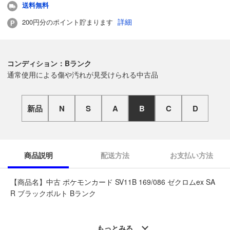
送料無料
詳細
200円分のポイント貯まります
コンディション：Bランク
通常使用による傷や汚れが見受けられる中古品
新品
N
S
A
B
C
D
商品説明
配送方法
お支払い方法
【商品名】中古 ポケモンカード SV11B 169/086 ゼクロムex SA
R ブラックボルト Bランク
◆こちらの商品は「なんでもリサイクル ビッグバン静内店 」か
らの出品です。
もっとみる