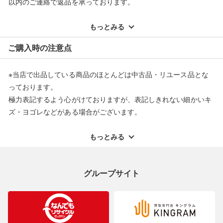
以内のご連絡で返品を承っております。
※記載のない不具合による返品については、購入代金・手数料・
配送料ともに当社負担で対応いたします。
もっとみる
※オンラインストアで購入頂いた商品は、店頭での返品はお受け
ご購入時の注意点
できません。また、商品の修理及び交換に関しては承ることがで
きません。あらかじめご了承ください。
※当店で出品している商品のほとんどは中古品・リユース品とな
返品・交換について
っております。
極力表記するよう心がけておりますが、表記しきれない細かいキ
ズ・ヨゴレなどがある場合がございます。
中古品・リユース品の特性を十分ご理解いただきますようお願い
申し上げます。
もっとみる
※掲載している一部商品は店頭にて展示中の商品もございます。
展示・保管中に劣化や変化などしてしまう恐れもございますので
グループサイト
ご理解くださいますようお願い申し上げます。
※お使いのモニター等により、写真と実際のお色が若干異なる場
合がございますのでご了承ください。
※表記したカラー名は、当社が判断した名称を掲載しています。