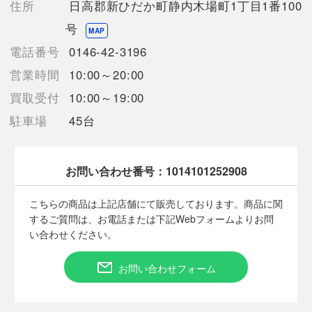
住所
日高郡新ひだか町静内木場町1丁目1番100
【こちらの商品は在庫連動システムを導入し、店頭や他ネットシ
ョップと併売を行なっておりますが、
号
MAP
タイミングによりシステムの反映が間に合わず欠品となってしま
電話番号
0146-42-3196
う場合がございます。
売切れの場合は、ご購入をキャンセルさせていただく場合がござ
営業時間
10:00～20:00
います。】
買取受付
10:00～19:00
駐車場
45台
【備考/コメント】
■表面上部に、白欠けがございます。
■極力画像に写しておりますが、製品の特性上角度によって見え
お問い合わせ番号：
1014101252908
る程度のキズがあるため、記載のない見落としによるキズ等ある
場合がございます
こちらの商品は上記店舗にて販売しております。商品に関
するご質問は、お電話または下記Webフォームよりお問
い合わせください。
■状態等は画像をご確認・ご参照下さい。
こちらの商品はお客様から買取させていただいた商品であり、
人の手を経た商品です。
お問い合わせフォーム
■弊社（株式会社オカモト）を装った偽装サイトにご注意くださ