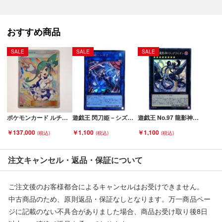
い■
弊社（株式会社オカモト）の商品画像や文章を無断盗用した『偽
装サイト』を確認しておりますが、
おすすめ商品
当店とは一切関係がございませんのでご注意ください。
SALE
SALE
SALE
ポケモンカード ルチア 104/096 SM7 SR 折れ有 Cランク
遊戯王 閃刀姫－シズク SLF1-JP039 ウルトラレア イラスト違い トレカ Bランク
遊戯王 No.97 龍影神ドラッグラビリオン CP19-JP033 コレクターズレア トレカ Bランク
￥137,000
￥1,100
￥1,100
注文キャンセル・返品・保証について
ご注文後のお客様都合によるキャンセルはお受けできません。
中古商品のため、原則返品・保証なしとなります。万一商品ペー
ジに記載のない不具合がありました場合、商品お受け取り後8日