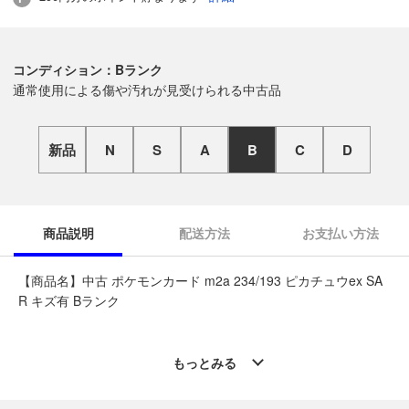
コンディション：Bランク
通常使用による傷や汚れが見受けられる中古品
新品
N
S
A
B
C
D
商品説明
配送方法
お支払い方法
【商品名】中古 ポケモンカード m2a 234/193 ピカチュウex SA
R キズ有 Bランク
◆こちらの商品は「なんでもリサイクル ビッグバン静内店 」か
らの出品です。
もっとみる
質問欄からの質問回答は致しておりませんので、商品についてご
質問がございましたら、