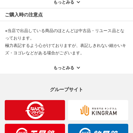
配送料ともに当社負担で対応いたします。
もっとみる
※オンラインストアで購入頂いた商品は、店頭での返品はお受け
ご購入時の注意点
できません。また、商品の修理及び交換に関しては承ることがで
きません。あらかじめご了承ください。
※当店で出品している商品のほとんどは中古品・リユース品とな
返品・交換について
っております。
極力表記するよう心がけておりますが、表記しきれない細かいキ
ズ・ヨゴレなどがある場合がございます。
中古品・リユース品の特性を十分ご理解いただきますようお願い
申し上げます。
もっとみる
※掲載している一部商品は店頭にて展示中の商品もございます。
展示・保管中に劣化や変化などしてしまう恐れもございますので
グループサイト
ご理解くださいますようお願い申し上げます。
※お使いのモニター等により、写真と実際のお色が若干異なる場
合がございますのでご了承ください。
※表記したカラー名は、当社が判断した名称を掲載しています。
製造元が定めたカラー名と異なることもあります。色調などご不
明なことがありましたらご購入前にお問い合わせください。