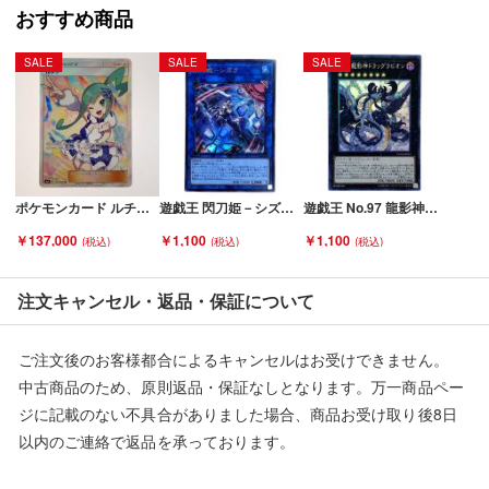
おすすめ商品
当店とは一切関係がございませんのでご注意ください。
SALE
SALE
SALE
ポケモンカード ルチア 104/096 SM7 SR 折れ有 Cランク
遊戯王 閃刀姫－シズク SLF1-JP039 ウルトラレア イラスト違い トレカ Bランク
遊戯王 No.97 龍影神ドラッグラビリオン CP19-JP033 コレクターズレア トレカ Bランク
￥137,000
￥1,100
￥1,100
注文キャンセル・返品・保証について
ご注文後のお客様都合によるキャンセルはお受けできません。
中古商品のため、原則返品・保証なしとなります。万一商品ペー
ジに記載のない不具合がありました場合、商品お受け取り後8日
以内のご連絡で返品を承っております。
※記載のない不具合による返品については、購入代金・手数料・