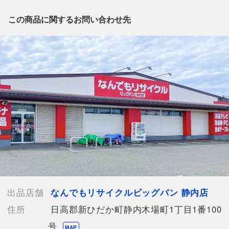
出品店舗にお電話にてお問い合わせください。
※「なんでもリサイクルビッグバン 公式オンラインストアの出
この商品に関するお問い合わせ先
品商品」と「店舗内商品コード」をお知らせ下さい。
電話番号：0146-42-3196
【店舗内商品コード】1014101261603
【メーカー】
【付属品】なし
【ランク】Bランク
通常使用による傷や汚れが見受けられる中古品
【詳細備考】
■記載のない見落としによるキズ等がある場合がございます
■状態に関しましては画像よりご確認くださいませ
■機械排出品につきましては初期キズがある場合がございます
■トラブル防止のためプレイ用として購入お願い致します
出品店舗
なんでもリサイクルビッグバン 静内店
【使用予定配送業者】佐川急便 飛脚宅配便60サイズ
住所
日高郡新ひだか町静内木場町1丁目1番100
【こちらの商品は在庫連動システムを導入し、店頭や他ネットシ
ョップと併売を行なっておりますが、
号
MAP