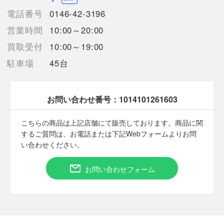
タイミングによりシステムの反映が間に合わず欠品となってしま
電話番号
0146-42-3196
う場合がございます。
売切れの場合は、ご購入をキャンセルさせていただく場合がござ
営業時間
10:00～20:00
います。】
買取受付
10:00～19:00
駐車場
45台
【備考/コメント】
■裏面に、キズがございます。
■極力画像に写しておりますが、製品の特性上角度によって見え
お問い合わせ番号：
1014101261603
る程度のキズがあるため、記載のない見落としによるキズ等ある
場合がございます
こちらの商品は上記店舗にて販売しております。商品に関
するご質問は、お電話または下記Webフォームよりお問
い合わせください。
■状態等は画像をご確認・ご参照下さい。
こちらの商品はお客様から買取させていただいた商品であり、
人の手を経た商品です。
お問い合わせフォーム
■弊社（株式会社オカモト）を装った偽装サイトにご注意くださ
い■
弊社（株式会社オカモト）の商品画像や文章を無断盗用した『偽
装サイト』を確認しておりますが、