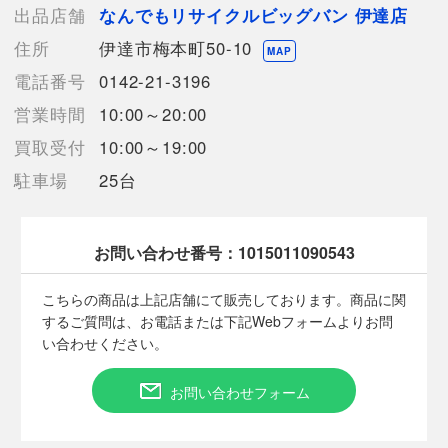
の反映が間に合わず欠品となってしまう場合がございます。
出品店舗
なんでもリサイクルビッグバン 伊達店
売切れの場合は、ご購入をキャンセルさせていただく場合がござ
住所
伊達市梅本町50-10
います。】
MAP
電話番号
0142-21-3196
営業時間
10:00～20:00
【備考/コメント】
使用に伴うキズや汚れがございます。
買取受付
10:00～19:00
キズ/汚れ、あり。
駐車場
25台
商品画像に関しては出来る限り忠実に表示出来るよう努めており
ますが、
実際の商品と比較し色味に若干の誤差が生じる場合がありますこ
と予めご了承ください。
お問い合わせ番号：
1015011090543
保管により商品状態が若干変化する場合がありますのでご了承下
さい。
こちらの商品は上記店舗にて販売しております。商品に関
お気になされる場合はご注意下さいませ。
するご質問は、お電話または下記Webフォームよりお問
い合わせください。
お問い合わせフォーム
■状態等は画像をご確認・ご参照下さい。
こちらの商品はお客様から買取させていただいた商品であり、
人の手を経た商品です。