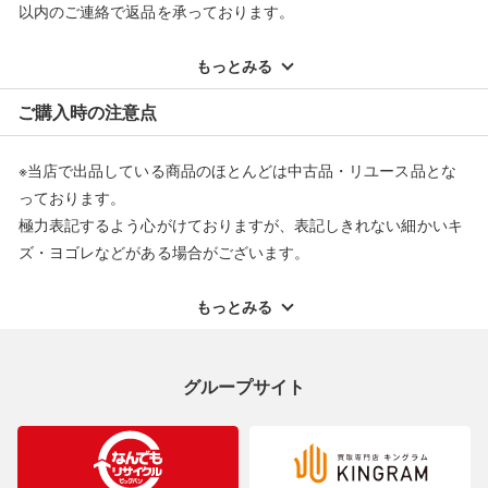
以内のご連絡で返品を承っております。
※記載のない不具合による返品については、購入代金・手数料・
配送料ともに当社負担で対応いたします。
もっとみる
※オンラインストアで購入頂いた商品は、店頭での返品はお受け
ご購入時の注意点
できません。また、商品の修理及び交換に関しては承ることがで
きません。あらかじめご了承ください。
※当店で出品している商品のほとんどは中古品・リユース品とな
返品・交換について
っております。
極力表記するよう心がけておりますが、表記しきれない細かいキ
ズ・ヨゴレなどがある場合がございます。
中古品・リユース品の特性を十分ご理解いただきますようお願い
申し上げます。
もっとみる
※掲載している一部商品は店頭にて展示中の商品もございます。
展示・保管中に劣化や変化などしてしまう恐れもございますので
グループサイト
ご理解くださいますようお願い申し上げます。
※お使いのモニター等により、写真と実際のお色が若干異なる場
合がございますのでご了承ください。
※表記したカラー名は、当社が判断した名称を掲載しています。