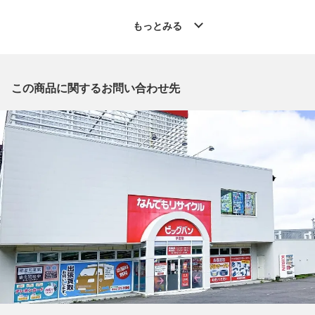
◆こちらの商品は「なんでもリサイクル ビッグバン伊達店 」か
らの出品です。
もっとみる
質問欄からの質問回答は致しておりませんので、商品についてご
質問がございましたら、
出品店舗にお電話にてお問い合わせください。
※「なんでもリサイクルビッグバン 公式オンラインストアの出
この商品に関するお問い合わせ先
品商品」と「店舗内商品コード」をお知らせ下さい。
電話番号：0142-21-3196
【店舗内商品コード】1015011090543
【メーカー】Abu Garcia/アブガルシア
【型番】NRC-992EXH LIMITED
【付属品】なし
【ランク】Bランク
通常使用による傷や汚れが見受けられる中古品
【使用予定配送業者】佐川急便 飛脚宅配便160サイズ
【こちらの商品は在庫連動システムを導入し、店頭や他ネットシ
ョップと併売を行なっておりますが、タイミングによりシステム