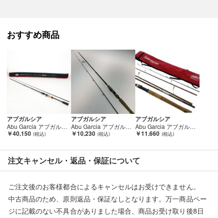
■弊社からは、ご落札やご購入いただいた全てのお客様に評価を
行なっております。
おすすめ商品
評価ご不要のお客様は、ご落札・ご購入をお控えください。
■弊社（株式会社オカモト）を装った偽装サイトにご注意くださ
い■
弊社（株式会社オカモト）の商品画像や文章を無断盗用した『偽
装サイト』を確認しておりますが、
当店とは一切関係がございませんのでご注意ください。
アブガルシア
アブガルシア
アブガルシア
Abu Garcia アブガルシア ROCK SWEEPER ERSC-77ML-BF ルアーロッド 01F19BN Bランク
Abu Garcia アブガルシア ロッド Hornet killer Bee HKS-6102L Bランク
Abu Garcia アブガルシア ロッド ズームサファリ ZMSS-705ML Bランク
￥40,150
￥10,230
￥11,660
注文キャンセル・返品・保証について
ご注文後のお客様都合によるキャンセルはお受けできません。
中古商品のため、原則返品・保証なしとなります。万一商品ペー
ジに記載のない不具合がありました場合、商品お受け取り後8日