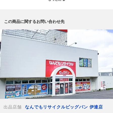
質問欄からの質問回答は致しておりませんので、商品についてご
質問がございましたら、
出品店舗にお電話にてお問い合わせください。
※「なんでもリサイクルビッグバン 公式オンラインストアの出
この商品に関するお問い合わせ先
品商品」と「店舗内商品コード」をお知らせ下さい。
電話番号：0142-21-3196
【店舗内商品コード】1015011094190
【メーカー】
【内容量】750ml
【度数】12度
【栓・フィルムの状態】未開栓
【本数】1本
【付属品】なし
【ランク】Aランク
少々の使用感はあるが状態の良い中古品
【お酒状態】汚れ,ラベル剥がれ,ラベル汚れ
出品店舗
なんでもリサイクルビッグバン 伊達店
【使用予定配送業者】佐川急便 飛脚宅配便60サイズ