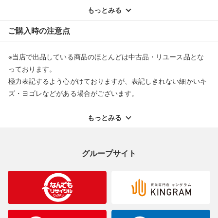
弊社（株式会社オカモト）の商品画像や文章を無断盗用した『偽
配送料ともに当社負担で対応いたします。
もっとみる
装サイト』を確認しておりますが、
※オンラインストアで購入頂いた商品は、店頭での返品はお受け
当店とは一切関係がございませんのでご注意ください。
ご購入時の注意点
できません。また、商品の修理及び交換に関しては承ることがで
きません。あらかじめご了承ください。
※当店で出品している商品のほとんどは中古品・リユース品とな
返品・交換について
っております。
極力表記するよう心がけておりますが、表記しきれない細かいキ
ズ・ヨゴレなどがある場合がございます。
中古品・リユース品の特性を十分ご理解いただきますようお願い
申し上げます。
もっとみる
※掲載している一部商品は店頭にて展示中の商品もございます。
展示・保管中に劣化や変化などしてしまう恐れもございますので
グループサイト
ご理解くださいますようお願い申し上げます。
※お使いのモニター等により、写真と実際のお色が若干異なる場
合がございますのでご了承ください。
※表記したカラー名は、当社が判断した名称を掲載しています。
製造元が定めたカラー名と異なることもあります。色調などご不
明なことがありましたらご購入前にお問い合わせください。