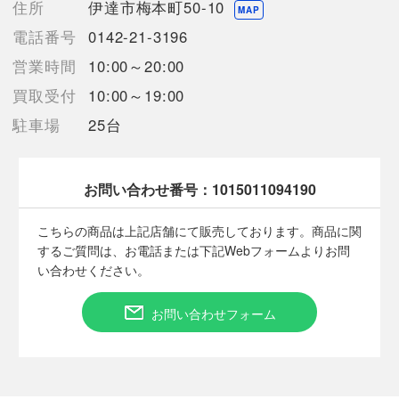
住所
伊達市梅本町50-10
【こちらの商品は在庫連動システムを導入し、店頭や他ネットシ
MAP
ョップと併売を行なっておりますが、タイミングによりシステム
電話番号
0142-21-3196
の反映が間に合わず欠品となってしまう場合がございます。
営業時間
10:00～20:00
売切れの場合は、ご購入をキャンセルさせていただく場合がござ
います。】
買取受付
10:00～19:00
駐車場
25台
【備考/コメント】
※未使用品・未開封品ですが、パッケージにダメージがあるお品
物の為、当店にてAランクと判断させていただきました。
お問い合わせ番号：
1015011094190
ビンに汚れ、あり。
ラベル剥がれ/汚れ、あり。
こちらの商品は上記店舗にて販売しております。商品に関
するご質問は、お電話または下記Webフォームよりお問
い合わせください。
【こちらの商品は店頭受取が可能です】
お問い合わせフォーム
【お酒類備考】
未開封の商品ですが、保管期間中の自然蒸発による液減りや、
外箱・ボトル表面・ラベル・コルク等に汚れや多少のダメージが
ある場合が御座います。