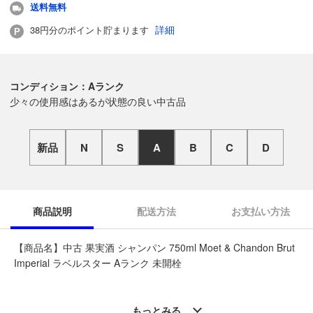
送料無料
詳細
38円分のポイント貯まります
コンディション：Aランク
少々の使用感はあるが状態の良い中古品
新品
N
S
A
B
C
D
商品説明
配送方法
お支払い方法
【商品名】中古 果実酒 シャンパン 750ml Moet & Chandon Brut
Imperial ラベルスター Aランク 未開栓
◆こちらの商品は「なんでもリサイクル ビッグバン伊達店 」か
らの出品です。
もっとみる