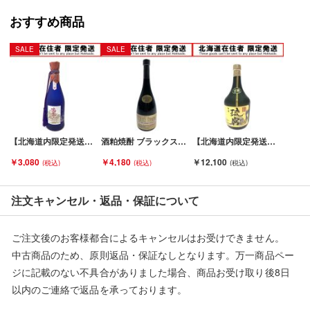
また、コルクの状態や中身の風味・状態等の確認は行なっており
ません。
おすすめ商品
底部に一部沈殿物・浮遊物等が生じる場合もございます。
内容につきましての保証は致しませんので、ご理解の上、ご検討
SALE
SALE
下さい。
■状態等は画像をご確認・ご参照下さい。
こちらの商品はお客様から買取させていただいた商品であり、
人の手を経た商品です。
【北海道内限定発送】 すすきのBLEND 本格焼酎 720ml Sランク 未開栓
酒粕焼酎 ブラックストーン 10年貯蔵 750ml 41度 Sランク 未開栓
【北海道内限定発送】 石垣島本場泡盛 古酒 琉宮 720ml Sランク 未開栓
■未成年の飲酒は法律で禁止されております。
￥3,080
￥4,180
￥12,100
購入は「２０歳以上の方」に限らせていただきます。
■弊社からは、ご落札やご購入いただいた全てのお客様に評価を
注文キャンセル・返品・保証について
行なっております。
評価ご不要のお客様は、ご落札・ご購入をお控えください。
ご注文後のお客様都合によるキャンセルはお受けできません。
中古商品のため、原則返品・保証なしとなります。万一商品ペー
■当店は税法を遵守した営業を行っております。
ジに記載のない不具合がありました場合、商品お受け取り後8日
以内のご連絡で返品を承っております。
■弊社（株式会社オカモト）を装った偽装サイトにご注意くださ
い■
※記載のない不具合による返品については、購入代金・手数料・