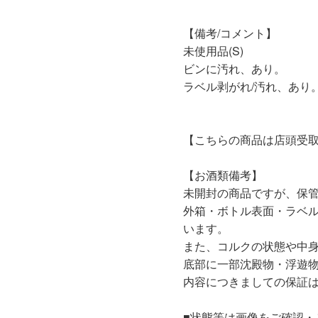
【備考/コメント】
未使用品(S)
ビンに汚れ、あり。
ラベル剥がれ/汚れ、あり
【こちらの商品は店頭受
【お酒類備考】
未開封の商品ですが、保
外箱・ボトル表面・ラベ
います。
また、コルクの状態や中
底部に一部沈殿物・浮遊
内容につきましての保証
■状態等は画像をご確認・