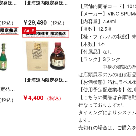
【北海道内限定発送】 石垣島本場泡盛 古酒 琉宮 720ml Sランク 未開栓
【北海道内限定発送】 井上酒造株式会社 リキュール 榎原 18年 720ml 37％ 外箱付属 Nランク 未開栓
【店舗内商品コード】10150
【メーカー】VINO SPUMA
￥29,480
【内容量】750ml
【度数】12.5度
SALE
【栓・フィルムの状態】
【本数】1本
【付属品】なし
【ランク】Sランク
中身の確認の為のみに
は店頭展示のみのほぼ新
【北海道内限定発送】 蒸留酒類 単式蒸留焼酎(乙類) 栗 900ml 四万十大正 35％ Sランク
【お酒状態】汚れ,ラベル
【北海道内限定発送】 Mori Izo 森伊蔵 長期熟成酒 かめ壺焼酎 芋焼酎 720ml 25度 Sランク 未開栓
【使用予定配送業者】佐川
￥4,400
【こちらの商品は在庫連
行なっておりますが、
タイミングによりシステ
ます。
売切れの場合は、ご購入