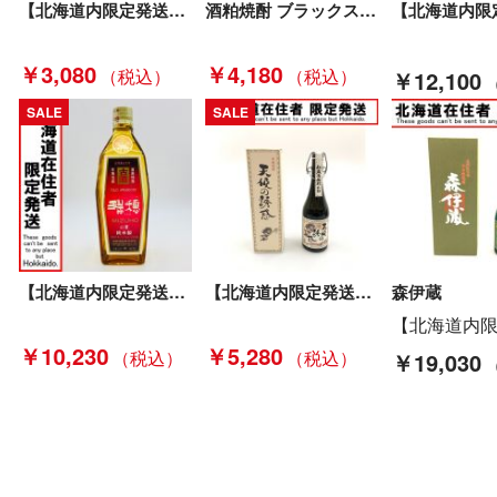
【北海道内限定発送】 すすきのBLEND 本格焼酎 720ml Sランク 未開栓
酒粕焼酎 ブラックストーン 10年貯蔵 750ml 41度 Sランク 未開栓
￥3,080
￥4,180
￥12,100
SALE
SALE
【北海道内限定発送】 瑞穂酒造 泡盛 MIZUHO 瑞穂 首里の古酒 720ml 43度 Sランク 未開栓
【北海道内限定発送】 西酒造 秘蔵酒 天使の誘惑 芋焼酎 720ml 40度 Sランク 未開栓
森伊蔵
￥10,230
￥5,280
￥19,030