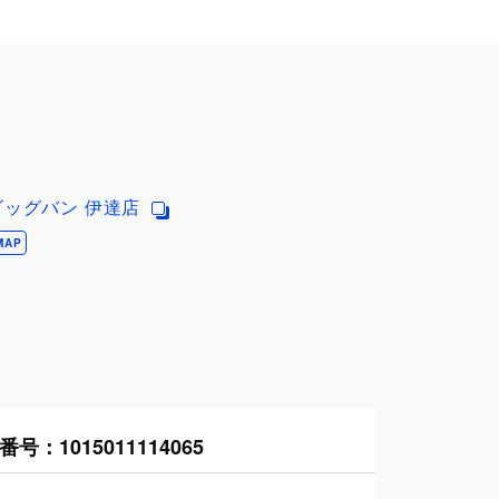
ッグバン 伊達店
MAP
番号：
1015011114065