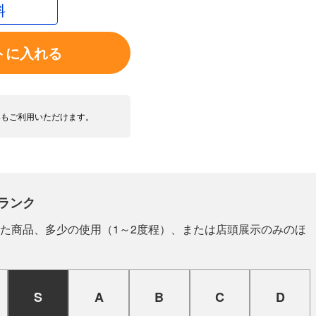
料
トに入れる
いもご利用いただけます。
ランク
た商品、多少の使用（1～2度程）、または店頭展示のみのほ
S
A
B
C
D