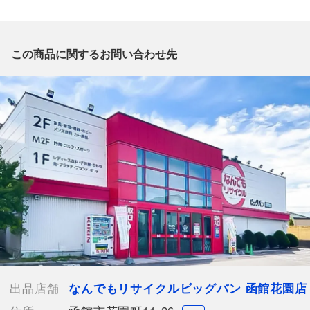
質問欄からの質問回答は致しておりませんので、商品についてご
質問がございましたら、
出品店舗にお電話にてお問い合わせください。
※「なんでもリサイクルビッグバン 公式オンラインストアの出
この商品に関するお問い合わせ先
品商品」と「店舗内商品コード」をお知らせ下さい。
電話番号：0138-35-3196
【店舗内商品コード】1016003077498
【メーカー】Leilian/レリアン
【対象】レディース
【カラー】パープル
【表地】毛44％ 25％ ナイロン20％ ポリエステル11％
【裏地】キュプラ100％
【肩幅】約33cm
【着丈】約75cm
【身幅】約56cm
【袖丈】約61cm
【付属品】なし
【ランク】Bランク
出品店舗
なんでもリサイクルビッグバン 函館花園店
通常使用による傷や汚れが見受けられる中古品