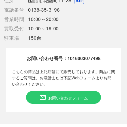
住所
函館市花園町11-36
【使用予定配送業者】佐川急便 飛脚宅配便100サイズ
MAP
【こちらの商品は在庫連動システムを導入し、店頭や他ネットシ
電話番号
0138-35-3196
ョップと併売を行なっておりますが、
営業時間
10:00～20:00
タイミングによりシステムの反映が間に合わず欠品となってしま
う場合がございます。
買取受付
10:00～19:00
売切れの場合は、ご購入をキャンセルさせていただく場合がござ
駐車場
150台
います。】
【備考/コメント】
お問い合わせ番号：
1016003077498
若干衿周りにヨレがあります。
サイズは平置きでの計測となっております。
こちらの商品は上記店舗にて販売しております。商品に関
商品画像に関しては出来る限り忠実に表示出来るよう努めており
するご質問は、お電話または下記Webフォームよりお問
ますが、実際の商品と比較し色味に若干の誤差が生じる場合があ
い合わせください。
りますこと予めご了承ください。
店頭との併売商品のため、記載に無い細かなキズ、汚れが見受け
お問い合わせフォーム
られるなど多少商品状態が変化する場合がございます。
■状態等は画像をご確認・ご参照下さい。
こちらの商品はお客様から買取させていただいた商品であり、