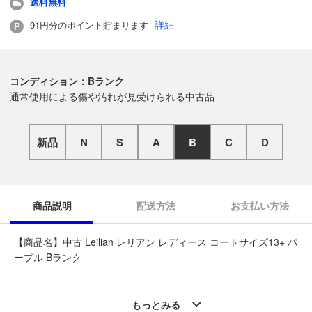
送料無料
詳細
91円分のポイント貯まります
コンディション：Bランク
通常使用による傷や汚れが見受けられる中古品
新品
N
S
A
B
C
D
商品説明
配送方法
お支払い方法
【商品名】中古 Leilian レリアン レディース コートサイズ13+ パ
ープル Bランク
◆こちらの商品は「なんでもリサイクル ビッグバン函館花園店
」からの出品です。
もっとみる