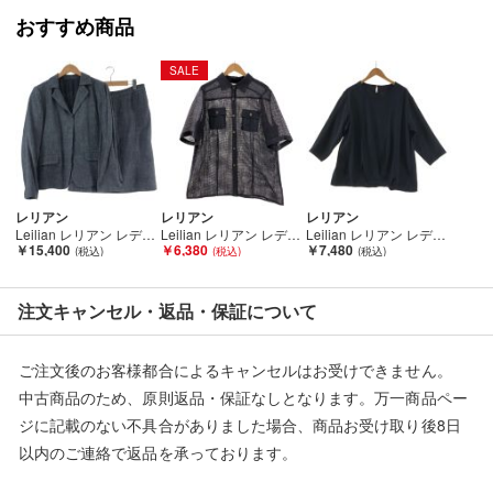
人の手を経た商品です。
おすすめ商品
■弊社（株式会社オカモト）を装った偽装サイトにご注意くださ
SALE
い■
弊社（株式会社オカモト）の商品画像や文章を無断盗用した『偽
装サイト』を確認しておりますが、
当店とは一切関係がございませんのでご注意ください。
レリアン
レリアン
レリアン
Leilian レリアン レディース セットアップ サイズ13+ ブルー Bランク
Leilian レリアン レディース シャツ サイズ13+ バイオレット Bランク
Leilian レリアン レディース カットソー サイズ13+ ネイビー Bランク
￥15,400
￥6,380
￥7,480
注文キャンセル・返品・保証について
ご注文後のお客様都合によるキャンセルはお受けできません。
中古商品のため、原則返品・保証なしとなります。万一商品ペー
ジに記載のない不具合がありました場合、商品お受け取り後8日
以内のご連絡で返品を承っております。
※記載のない不具合による返品については、購入代金・手数料・