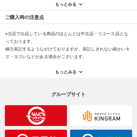
配送料ともに当社負担で対応いたします。
もっとみる
※オンラインストアで購入頂いた商品は、店頭での返品はお受け
ご購入時の注意点
できません。また、商品の修理及び交換に関しては承ることがで
きません。あらかじめご了承ください。
※当店で出品している商品のほとんどは中古品・リユース品とな
返品・交換について
っております。
極力表記するよう心がけておりますが、表記しきれない細かいキ
ズ・ヨゴレなどがある場合がございます。
中古品・リユース品の特性を十分ご理解いただきますようお願い
申し上げます。
もっとみる
※掲載している一部商品は店頭にて展示中の商品もございます。
展示・保管中に劣化や変化などしてしまう恐れもございますので
グループサイト
ご理解くださいますようお願い申し上げます。
※お使いのモニター等により、写真と実際のお色が若干異なる場
合がございますのでご了承ください。
※表記したカラー名は、当社が判断した名称を掲載しています。
製造元が定めたカラー名と異なることもあります。色調などご不
明なことがありましたらご購入前にお問い合わせください。