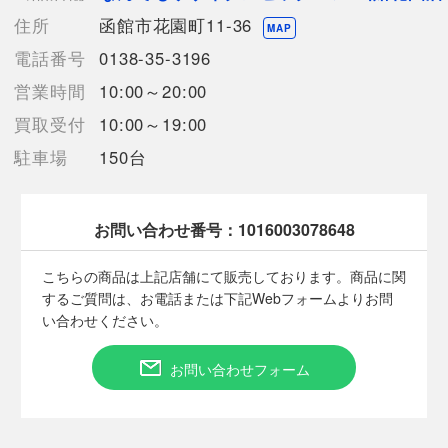
売切れの場合は、ご購入をキャンセルさせていただく場合がござ
住所
函館市花園町11-36
います。】
MAP
電話番号
0138-35-3196
営業時間
10:00～20:00
【備考/コメント】
使用感・ダメージは見受けられず良好に感じられます。
買取受付
10:00～19:00
駐車場
150台
【発送方法について】
商品は航空搭載ができず陸送での発送となります。
お届け先によっては、お届けに１週間前後かかる場合があります
ことを予めご了承ください。
お問い合わせ番号：
1016003078648
■状態等は画像をご確認・ご参照下さい。
こちらの商品は上記店舗にて販売しております。商品に関
こちらの商品はお客様から買取させていただいた商品であり、
するご質問は、お電話または下記Webフォームよりお問
人の手を経た商品です。
い合わせください。
■弊社（株式会社オカモト）を装った偽装サイトにご注意くださ
お問い合わせフォーム
い■
弊社（株式会社オカモト）の商品画像や文章を無断盗用した『偽
装サイト』を確認しておりますが、
当店とは一切関係がございませんのでご注意ください。