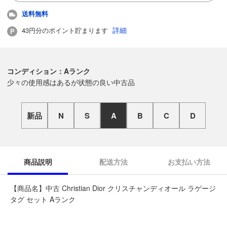
送料無料
詳細
43円分のポイント貯まります
コンディション：Aランク
少々の使用感はあるが状態の良い中古品
新品
N
S
A
B
C
D
商品説明
配送方法
お支払い方法
【商品名】中古 Christian Dior クリスチャンディオール ラゲージ
タグ セット Aランク
◆こちらの商品は「なんでもリサイクル ビッグバン函館花園店