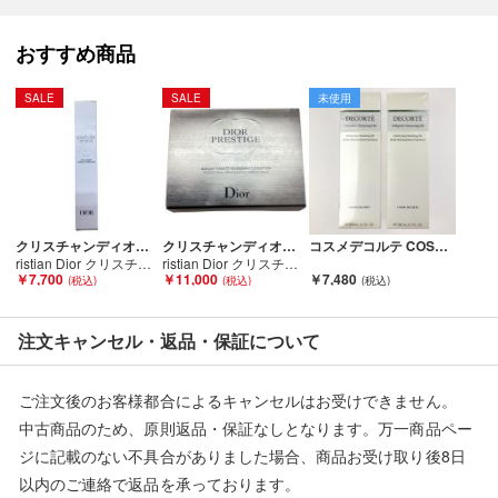
おすすめ商品
SALE
SALE
未使用
クリスチャンディオール
クリスチャンディオール
コスメデコルテ COSME DECORTE セルジェニー クレンジング オイル 200mL 2本セット 未開封 Nランク
ristian Dior クリスチャンディオール CAPTURE トータルヒアルショット(美容液)15ml Aランク
ristian Dior クリスチャンディオール プレステージ マスク フェルムテ シートマスク Aランク
￥7,700
￥11,000
￥7,480
注文キャンセル・返品・保証について
ご注文後のお客様都合によるキャンセルはお受けできません。
中古商品のため、原則返品・保証なしとなります。万一商品ペー
ジに記載のない不具合がありました場合、商品お受け取り後8日
以内のご連絡で返品を承っております。