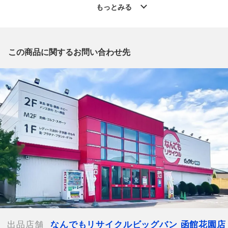
」からの出品です。
もっとみる
質問欄からの質問回答は致しておりませんので、商品についてご
質問がございましたら、
出品店舗にお電話にてお問い合わせください。
※「なんでもリサイクルビッグバン 公式オンラインストアの出
この商品に関するお問い合わせ先
品商品」と「店舗内商品コード」をお知らせ下さい。
電話番号：0138-35-3196
【店舗内商品コード】1016003078648
【メーカー】Christian Dior/クリスチャンディオール
【生産国】フランス
【付属品】なし
【ランク】Aランク
少々の使用感はあるが状態の良い中古品
【使用予定配送業者】佐川急便 飛脚宅配便60サイズ
【こちらの商品は在庫連動システムを導入し、店頭や他ネットシ
ョップと併売を行なっておりますが、タイミングによりシステム
の反映が間に合わず欠品となってしまう場合がございます。
出品店舗
なんでもリサイクルビッグバン 函館花園店