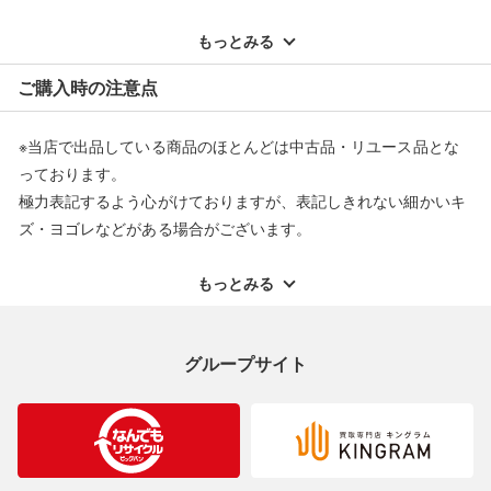
※記載のない不具合による返品については、購入代金・手数料・
配送料ともに当社負担で対応いたします。
もっとみる
※オンラインストアで購入頂いた商品は、店頭での返品はお受け
ご購入時の注意点
できません。また、商品の修理及び交換に関しては承ることがで
きません。あらかじめご了承ください。
※当店で出品している商品のほとんどは中古品・リユース品とな
返品・交換について
っております。
極力表記するよう心がけておりますが、表記しきれない細かいキ
ズ・ヨゴレなどがある場合がございます。
中古品・リユース品の特性を十分ご理解いただきますようお願い
申し上げます。
もっとみる
※掲載している一部商品は店頭にて展示中の商品もございます。
展示・保管中に劣化や変化などしてしまう恐れもございますので
グループサイト
ご理解くださいますようお願い申し上げます。
※お使いのモニター等により、写真と実際のお色が若干異なる場
合がございますのでご了承ください。
※表記したカラー名は、当社が判断した名称を掲載しています。
製造元が定めたカラー名と異なることもあります。色調などご不