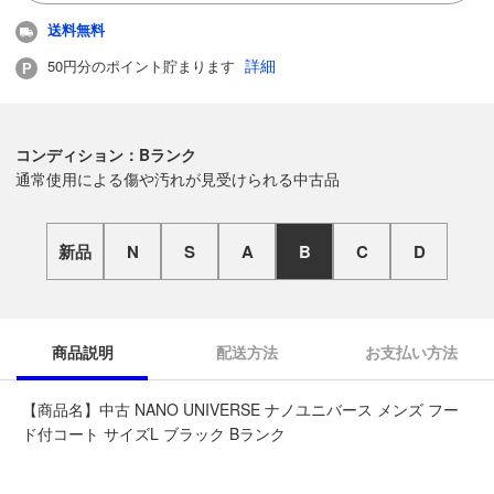
送料無料
詳細
50円分のポイント貯まります
コンディション：Bランク
通常使用による傷や汚れが見受けられる中古品
新品
N
S
A
B
C
D
商品説明
配送方法
お支払い方法
【商品名】中古 NANO UNIVERSE ナノユニバース メンズ フー
ド付コート サイズL ブラック Bランク
◆こちらの商品は「なんでもリサイクル ビッグバン函館花園店