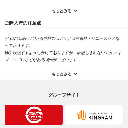
※記載のない不具合による返品については、購入代金・手数料・
配送料ともに当社負担で対応いたします。
もっとみる
※オンラインストアで購入頂いた商品は、店頭での返品はお受け
ご購入時の注意点
できません。また、商品の修理及び交換に関しては承ることがで
きません。あらかじめご了承ください。
※当店で出品している商品のほとんどは中古品・リユース品とな
返品・交換について
っております。
極力表記するよう心がけておりますが、表記しきれない細かいキ
ズ・ヨゴレなどがある場合がございます。
中古品・リユース品の特性を十分ご理解いただきますようお願い
申し上げます。
もっとみる
※掲載している一部商品は店頭にて展示中の商品もございます。
展示・保管中に劣化や変化などしてしまう恐れもございますので
グループサイト
ご理解くださいますようお願い申し上げます。
※お使いのモニター等により、写真と実際のお色が若干異なる場
合がございますのでご了承ください。
※表記したカラー名は、当社が判断した名称を掲載しています。
製造元が定めたカラー名と異なることもあります。色調などご不