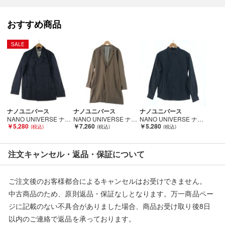
られるなど多少商品状態が変化する場合がございます。
おすすめ商品
■状態等は画像をご確認・ご参照下さい。
SALE
こちらの商品はお客様から買取させていただいた商品であり、
人の手を経た商品です。
■弊社（株式会社オカモト）を装った偽装サイトにご注意くださ
い■
弊社（株式会社オカモト）の商品画像や文章を無断盗用した『偽
ナノユニバース
ナノユニバース
ナノユニバース
装サイト』を確認しておりますが、
NANO UNIVERSE ナノユニバース メンズ ジャケット サイズ46 ネイビー Bランク
NANO UNIVERSE ナノユニバース メンズ コート サイズXL ベージュ Aランク
NANO UNIVERSE ナノユニバース メンズ キルティングジャケット サイズS NUC82SHL059HO ネイビー Bランク
￥5,280
￥7,260
￥5,280
当店とは一切関係がございませんのでご注意ください。
注文キャンセル・返品・保証について
ご注文後のお客様都合によるキャンセルはお受けできません。
中古商品のため、原則返品・保証なしとなります。万一商品ペー
ジに記載のない不具合がありました場合、商品お受け取り後8日
以内のご連絡で返品を承っております。