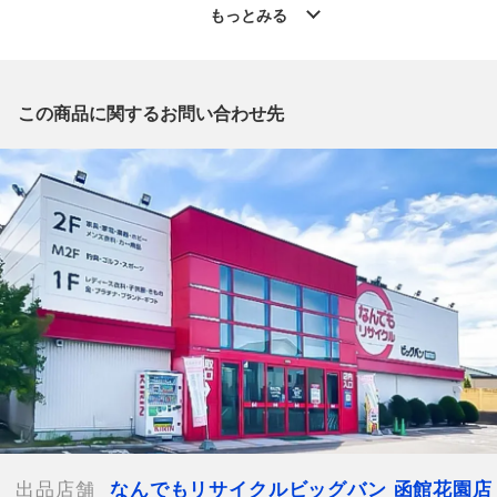
」からの出品です。
もっとみる
質問欄からの質問回答は致しておりませんので、商品についてご
質問がございましたら、
出品店舗にお電話にてお問い合わせください。
※「なんでもリサイクルビッグバン 公式オンラインストアの出
この商品に関するお問い合わせ先
品商品」と「店舗内商品コード」をお知らせ下さい。
電話番号：0138-35-3196
【店舗内商品コード】1016003212196
【メーカー】NANO UNIVERSE/ナノユニバース
【対象】メンズ
【素材】中わた ポリエステル100％
皮革部分 合成皮革
【カラー】ブラック
【表地】毛56％ ポリエステル42％ アクリル2％
【裏地】ポリエステル100％
【表記サイズ】EU L
【肩幅】約45cm
【着丈】約71cm
出品店舗
なんでもリサイクルビッグバン 函館花園店