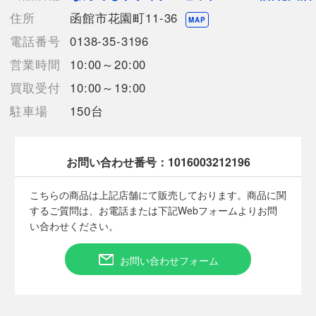
【身幅】約56cm
住所
函館市花園町11-36
【袖丈】約56cm
MAP
【付属品】なし
電話番号
0138-35-3196
【ランク】Bランク
営業時間
10:00～20:00
通常使用による傷や汚れが見受けられる中古品
【使用予定配送業者】佐川急便 飛脚宅配便100サイズ
買取受付
10:00～19:00
【こちらの商品は在庫連動システムを導入し、店頭や他ネットシ
駐車場
150台
ョップと併売を行なっておりますが、
タイミングによりシステムの反映が間に合わず欠品となってしま
う場合がございます。
売切れの場合は、ご購入をキャンセルさせていただく場合がござ
お問い合わせ番号：
1016003212196
います。】
こちらの商品は上記店舗にて販売しております。商品に関
するご質問は、お電話または下記Webフォームよりお問
【備考/コメント】
い合わせください。
全体的に毛玉があります。
サイズは平置きでの計測となっております。
お問い合わせフォーム
商品画像に関しては出来る限り忠実に表示出来るよう努めており
ますが、実際の商品と比較し色味に若干の誤差が生じる場合があ
りますこと予めご了承ください。
店頭との併売商品のため、記載に無い細かなキズ、汚れが見受け