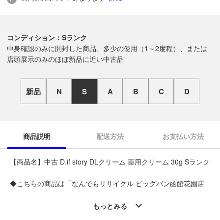
コンディション：Sランク
中身確認のみに開封した商品、多少の使用（1～2度程）、または
店頭展示のみのほぼ新品に近い中古品
新品
N
S
A
B
C
D
商品説明
配送方法
お支払い方法
【商品名】中古 D.if story DLクリーム 薬用クリーム 30g Sランク
◆こちらの商品は「なんでもリサイクル ビッグバン函館花園店
」からの出品です。
質問欄からの質問回答は致しておりませんので、商品についてご
もっとみる
質問がございましたら、