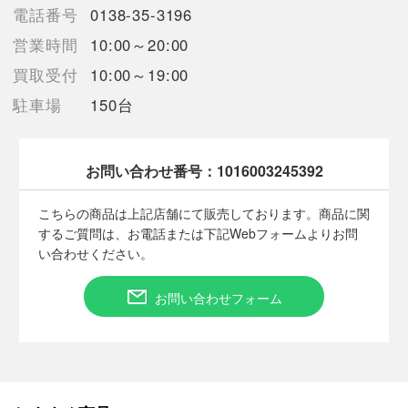
電話番号
0138-35-3196
営業時間
10:00～20:00
■状態等は画像をご確認・ご参照下さい。
買取受付
10:00～19:00
こちらの商品はお客様から買取させていただいた商品であり、
駐車場
150台
人の手を経た商品です。
■弊社（株式会社オカモト）を装った偽装サイトにご注意くださ
い■
お問い合わせ番号：
1016003245392
弊社（株式会社オカモト）の商品画像や文章を無断盗用した『偽
装サイト』を確認しておりますが、
こちらの商品は上記店舗にて販売しております。商品に関
当店とは一切関係がございませんのでご注意ください。
するご質問は、お電話または下記Webフォームよりお問
い合わせください。
お問い合わせフォーム