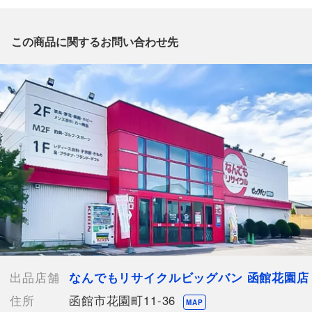
出品店舗にお電話にてお問い合わせください。
※「なんでもリサイクルビッグバン 公式オンラインストアの出
品商品」と「店舗内商品コード」をお知らせ下さい。
この商品に関するお問い合わせ先
電話番号：0138-35-3196
【店舗内商品コード】1016003245392
【メーカー】D.if story
【内容量】30g
【付属品】なし
【ランク】Sランク
中身の確認の為のみに開封した商品、多少の使用（1
～2度程）、または店頭展示のみのほぼ新品に近い中古品
【使用予定配送業者】佐川急便 飛脚宅配便60サイズ
【こちらの商品は在庫連動システムを導入し、店頭や他ネットシ
ョップと併売を行なっておりますが、タイミングによりシステム
の反映が間に合わず欠品となってしまう場合がございます。
出品店舗
なんでもリサイクルビッグバン 函館花園店
売切れの場合は、ご購入をキャンセルさせていただく場合がござ
住所
函館市花園町11-36
います。】
MAP