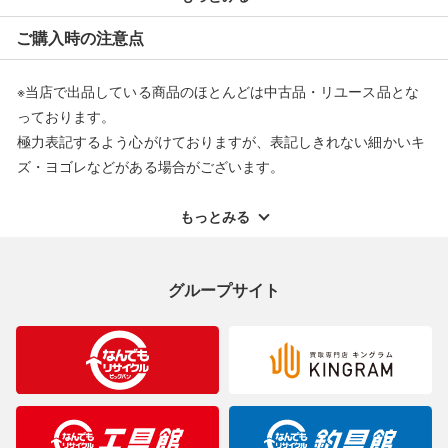
※オンラインストアで購入頂いた商品は、店頭での返品はお受け
ご購入時の注意点
できません。また、商品の修理及び交換に関しては承ることがで
きません。あらかじめご了承ください。
※当店で出品している商品のほとんどは中古品・リユース品とな
返品・交換について
っております。
極力表記するよう心がけておりますが、表記しきれない細かいキ
ズ・ヨゴレなどがある場合がございます。
中古品・リユース品の特性を十分ご理解いただきますようお願い
申し上げます。
もっとみる
※掲載している一部商品は店頭にて展示中の商品もございます。
展示・保管中に劣化や変化などしてしまう恐れもございますので
グループサイト
ご理解くださいますようお願い申し上げます。
※お使いのモニター等により、写真と実際のお色が若干異なる場
合がございますのでご了承ください。
※表記したカラー名は、当社が判断した名称を掲載しています。
製造元が定めたカラー名と異なることもあります。色調などご不
明なことがありましたらご購入前にお問い合わせください。