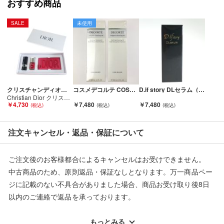
おすすめ商品
SALE
未使用
クリスチャンディオール
コスメデコルテ COSME DECORTE セルジェニー クレンジング オイル 200mL 2本セット 未開封 Nランク
D.if story DLセラム（原液美容液） 30ml Sランク
Christian Dior クリスチャンディオール ラゲージ タグ セット Aランク
￥4,730
￥7,480
￥7,480
注文キャンセル・返品・保証について
ご注文後のお客様都合によるキャンセルはお受けできません。
中古商品のため、原則返品・保証なしとなります。万一商品ペー
ジに記載のない不具合がありました場合、商品お受け取り後8日
以内のご連絡で返品を承っております。
※記載のない不具合による返品については、購入代金・手数料・
配送料ともに当社負担で対応いたします。
もっとみる