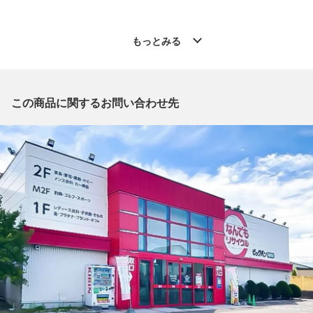
◆こちらの商品は「なんでもリサイクル ビッグバン函館花園店
」からの出品です。
もっとみる
質問欄からの質問回答は致しておりませんので、商品についてご
質問がございましたら、
出品店舗にお電話にてお問い合わせください。
※「なんでもリサイクルビッグバン 公式オンラインストアの出
この商品に関するお問い合わせ先
品商品」と「店舗内商品コード」をお知らせ下さい。
電話番号：0138-35-3196
【店舗内商品コード】1016003307168
【メーカー】Ballantine's/バランタイン
【内容量】500ml
【度数】43度
【原産国名】スコットランド
【栓・フィルムの状態】未開栓
【本数】1本
【付属品】なし
【ランク】Sランク