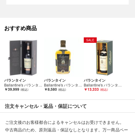
外箱・ボトル表面・ラベル・コルク等に汚れや多少のダメージが
ある場合が御座います。
また、コルクの状態や中身の風味・状態等の確認は行なっており
ません。
おすすめ商品
底部に一部沈殿物・浮遊物等が生じる場合もございます。
内容につきましての保証は致しませんので、ご理解の上、ご検討
SALE
下さい。
■状態等は画像をご確認・ご参照下さい。
こちらの商品はお客様から買取させていただいた商品であり、
人の手を経た商品です。
バランタイン
バランタイン
バランタイン
■未成年の飲酒は法律で禁止されております。
Ballantine's バランタイン スコッチウイスキー 30年 700ml 40度 新ボトル 木箱入り Sランク 未開栓
Ballantine's バランタイン 12 YEARS OLD 750ml 43% スコッチ ウィスキー Sランク 未開栓
Ballantine's バランタイン スコッチウイスキー 17年 750ml 43度 旧ボトル 底箱付 Sランク 未開栓
￥39,999
￥8,580
￥13,333
購入は「２０歳以上の方」に限らせていただきます。
■弊社からは、ご落札やご購入いただいた全てのお客様に評価を
注文キャンセル・返品・保証について
行なっております。
評価ご不要のお客様は、ご落札・ご購入をお控えください。
ご注文後のお客様都合によるキャンセルはお受けできません。
中古商品のため、原則返品・保証なしとなります。万一商品ペー
■当店は税法を遵守した営業を行っております。