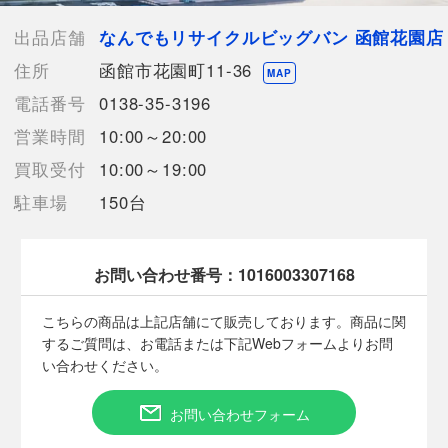
中身の確認の為のみに開封した商品、多少の使用（1
～2度程）、または店頭展示のみのほぼ新品に近い中古品
出品店舗
なんでもリサイクルビッグバン 函館花園店
【お酒状態】汚れ,キズ
住所
函館市花園町11-36
MAP
【詳細備考】
電話番号
0138-35-3196
スレや汚れ、欠けがあります。
営業時間
10:00～20:00
買取受付
10:00～19:00
【使用予定配送業者】佐川急便 飛脚宅配便80サイズ
駐車場
150台
【こちらの商品は在庫連動システムを導入し、店頭や他ネットシ
ョップと併売を行なっておりますが、タイミングによりシステム
の反映が間に合わず欠品となってしまう場合がございます。
売切れの場合は、ご購入をキャンセルさせていただく場合がござ
お問い合わせ番号：
1016003307168
います。】
こちらの商品は上記店舗にて販売しております。商品に関
するご質問は、お電話または下記Webフォームよりお問
い合わせください。
【こちらの商品は店頭受取が可能です】
お問い合わせフォーム
【お酒類備考】
未開封の商品ですが、保管期間中の自然蒸発による液減りや、