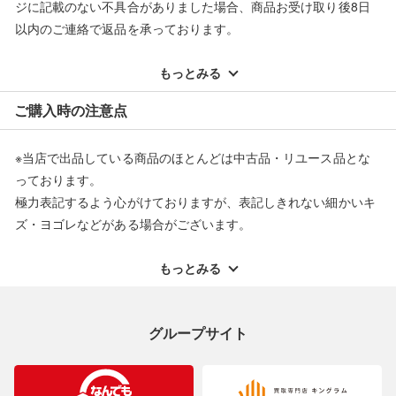
ジに記載のない不具合がありました場合、商品お受け取り後8日
以内のご連絡で返品を承っております。
■弊社（株式会社オカモト）を装った偽装サイトにご注意くださ
い■
※記載のない不具合による返品については、購入代金・手数料・
弊社（株式会社オカモト）の商品画像や文章を無断盗用した『偽
配送料ともに当社負担で対応いたします。
もっとみる
装サイト』を確認しておりますが、
※オンラインストアで購入頂いた商品は、店頭での返品はお受け
当店とは一切関係がございませんのでご注意ください。
ご購入時の注意点
できません。また、商品の修理及び交換に関しては承ることがで
きません。あらかじめご了承ください。
※当店で出品している商品のほとんどは中古品・リユース品とな
返品・交換について
っております。
極力表記するよう心がけておりますが、表記しきれない細かいキ
ズ・ヨゴレなどがある場合がございます。
中古品・リユース品の特性を十分ご理解いただきますようお願い
申し上げます。
もっとみる
※掲載している一部商品は店頭にて展示中の商品もございます。
展示・保管中に劣化や変化などしてしまう恐れもございますので
グループサイト
ご理解くださいますようお願い申し上げます。
※お使いのモニター等により、写真と実際のお色が若干異なる場
合がございますのでご了承ください。