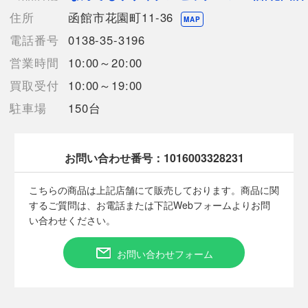
通常使用による傷や汚れが見受けられる中古品
住所
函館市花園町11-36
【使用予定配送業者】佐川急便 飛脚宅配便60サイズ
MAP
【こちらの商品は在庫連動システムを導入し、店頭や他ネットシ
電話番号
0138-35-3196
ョップと併売を行なっておりますが、
営業時間
10:00～20:00
タイミングによりシステムの反映が間に合わず欠品となってしま
う場合がございます。
買取受付
10:00～19:00
売切れの場合は、ご購入をキャンセルさせていただく場合がござ
駐車場
150台
います。】
【備考/コメント】
お問い合わせ番号：
1016003328231
前後に汚れがあります。
使用感があります。
こちらの商品は上記店舗にて販売しております。商品に関
サイズは平置きでの計測となっております。
するご質問は、お電話または下記Webフォームよりお問
商品画像に関しては出来る限り忠実に表示出来るよう努めており
い合わせください。
ますが、実際の商品と比較し色味に若干の誤差が生じる場合があ
りますこと予めご了承ください。
お問い合わせフォーム
店頭との併売商品のため、記載に無い細かなキズ、汚れが見受け
られるなど多少商品状態が変化する場合がございます。