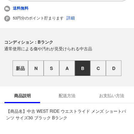
送料無料
詳細
53円分のポイント貯まります
コンディション：Bランク
通常使用による傷や汚れが見受けられる中古品
新品
N
S
A
B
C
D
商品説明
配送方法
お支払い方法
【商品名】中古 WEST RIDE ウエストライド メンズ ショートパ
ンツ サイズ30 ブラック Bランク
◆こちらの商品は「なんでもリサイクル ビッグバン函館花園店