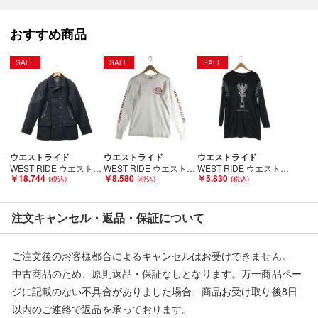
■状態等は画像をご確認・ご参照下さい。
こちらの商品はお客様から買取させていただいた商品であり、
おすすめ商品
人の手を経た商品です。
SALE
SALE
SALE
■弊社（株式会社オカモト）を装った偽装サイトにご注意くださ
い■
弊社（株式会社オカモト）の商品画像や文章を無断盗用した『偽
装サイト』を確認しておりますが、
当店とは一切関係がございませんのでご注意ください。
ウエストライド
ウエストライド
ウエストライド
WEST RIDE ウエストライド メンズ コート サイズ38 ブラック Bランク
WEST RIDE ウエストライド メンズ カットソー ホワイト Bランク
WEST RIDE ウエストライド メンズ カットソー プリントカットソー サイズ40 ブラック Bランク
￥18,744
￥8,580
￥5,830
注文キャンセル・返品・保証について
ご注文後のお客様都合によるキャンセルはお受けできません。
中古商品のため、原則返品・保証なしとなります。万一商品ペー
ジに記載のない不具合がありました場合、商品お受け取り後8日
以内のご連絡で返品を承っております。