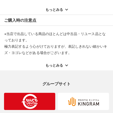
※記載のない不具合による返品については、購入代金・手数料・
配送料ともに当社負担で対応いたします。
もっとみる
※オンラインストアで購入頂いた商品は、店頭での返品はお受け
ご購入時の注意点
できません。また、商品の修理及び交換に関しては承ることがで
きません。あらかじめご了承ください。
※当店で出品している商品のほとんどは中古品・リユース品とな
返品・交換について
っております。
極力表記するよう心がけておりますが、表記しきれない細かいキ
ズ・ヨゴレなどがある場合がございます。
中古品・リユース品の特性を十分ご理解いただきますようお願い
申し上げます。
もっとみる
※掲載している一部商品は店頭にて展示中の商品もございます。
展示・保管中に劣化や変化などしてしまう恐れもございますので
グループサイト
ご理解くださいますようお願い申し上げます。
※お使いのモニター等により、写真と実際のお色が若干異なる場
合がございますのでご了承ください。
※表記したカラー名は、当社が判断した名称を掲載しています。
製造元が定めたカラー名と異なることもあります。色調などご不