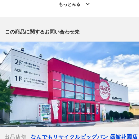
」からの出品です。
もっとみる
質問欄からの質問回答は致しておりませんので、商品についてご
質問がございましたら、
出品店舗にお電話にてお問い合わせください。
※「なんでもリサイクルビッグバン 公式オンラインストアの出
この商品に関するお問い合わせ先
品商品」と「店舗内商品コード」をお知らせ下さい。
電話番号：0138-35-3196
【店舗内商品コード】1016003328231
【メーカー】WEST RIDE/ウエストライド
【対象】メンズ
【カラー】ブラック
【表記サイズ】EU 30
【裾幅】約22cm
【ウエスト】約37cm
【股上】約21cm
【股下】約32cm
【ワタリ幅】約27cm
【付属品】なし
【ランク】Bランク
出品店舗
なんでもリサイクルビッグバン 函館花園店