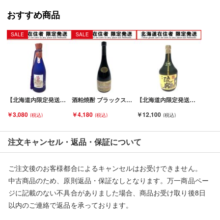
こちらの商品はお客様から買取させていただいた商品であり、
おすすめ商品
人の手を経た商品です。
SALE
SALE
■未成年の飲酒は法律で禁止されております。
購入は「２０歳以上の方」に限らせていただきます。
■【北海道内限定発送】
こちらの商品は酒類販売免許に条件がある為、
北海道内に在住の方にしか発送できません。
【北海道内限定発送】 すすきのBLEND 本格焼酎 720ml Sランク 未開栓
酒粕焼酎 ブラックストーン 10年貯蔵 750ml 41度 Sランク 未開栓
【北海道内限定発送】 石垣島本場泡盛 古酒 琉宮 720ml Sランク 未開栓
ご購入後に北海道外の在住の方と発覚した場合は、
￥3,080
￥4,180
￥12,100
ご購入をキャンセルさせていただきます。
■【こちらの商品は店頭での受取が可能です】
注文キャンセル・返品・保証について
店頭受取を希望される場合は、お渡しの際にご本人様確認書
（運転免許証・保険証など）を確認させていただき、
ご注文後のお客様都合によるキャンセルはお受けできません。
現住所が北海道内であることを確認させていただきます。
中古商品のため、原則返品・保証なしとなります。万一商品ペー
ジに記載のない不具合がありました場合、商品お受け取り後8日
■当店は税法を遵守した営業を行っております。
以内のご連絡で返品を承っております。
■弊社（株式会社オカモト）を装った偽装サイトにご注意くださ
※記載のない不具合による返品については、購入代金・手数料・