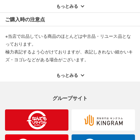
い■
配送料ともに当社負担で対応いたします。
もっとみる
弊社（株式会社オカモト）の商品画像や文章を無断盗用した『偽
※オンラインストアで購入頂いた商品は、店頭での返品はお受け
装サイト』を確認しておりますが、
ご購入時の注意点
できません。また、商品の修理及び交換に関しては承ることがで
当店とは一切関係がございませんのでご注意ください。
きません。あらかじめご了承ください。
※当店で出品している商品のほとんどは中古品・リユース品とな
返品・交換について
っております。
極力表記するよう心がけておりますが、表記しきれない細かいキ
ズ・ヨゴレなどがある場合がございます。
中古品・リユース品の特性を十分ご理解いただきますようお願い
申し上げます。
もっとみる
※掲載している一部商品は店頭にて展示中の商品もございます。
展示・保管中に劣化や変化などしてしまう恐れもございますので
グループサイト
ご理解くださいますようお願い申し上げます。
※お使いのモニター等により、写真と実際のお色が若干異なる場
合がございますのでご了承ください。
※表記したカラー名は、当社が判断した名称を掲載しています。
製造元が定めたカラー名と異なることもあります。色調などご不
明なことがありましたらご購入前にお問い合わせください。