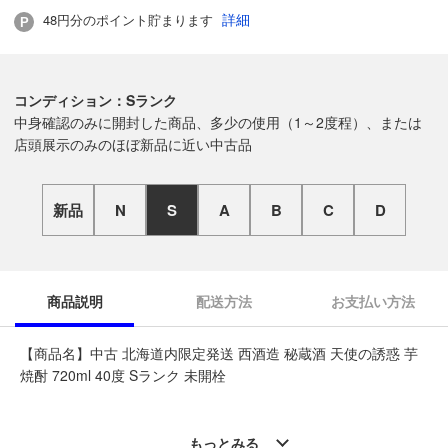
詳細
48円分のポイント貯まります
コンディション：Sランク
中身確認のみに開封した商品、多少の使用（1～2度程）、または
店頭展示のみのほぼ新品に近い中古品
新品
N
S
A
B
C
D
商品説明
配送方法
お支払い方法
【商品名】中古 北海道内限定発送 西酒造 秘蔵酒 天使の誘惑 芋
焼酎 720ml 40度 Sランク 未開栓
◆こちらの商品は「なんでもリサイクル ビッグバン函館花園店
」からの出品です。
もっとみる