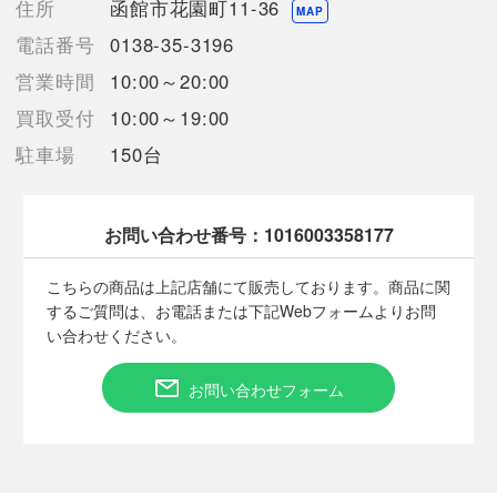
住所
函館市花園町11-36
MAP
【使用予定配送業者】佐川急便 飛脚宅配便100サイズ
電話番号
0138-35-3196
【こちらの商品は在庫連動システムを導入し、店頭や他ネットシ
営業時間
10:00～20:00
ョップと併売を行なっておりますが、タイミングによりシステム
の反映が間に合わず欠品となってしまう場合がございます。
買取受付
10:00～19:00
売切れの場合は、ご購入をキャンセルさせていただく場合がござ
駐車場
150台
います。】
お問い合わせ番号：
1016003358177
【お酒類備考】
未開封の商品ですが、保管期間中の自然蒸発による液減りや、
こちらの商品は上記店舗にて販売しております。商品に関
外箱・ボトル表面・ラベル・コルク等に汚れや多少のダメージが
するご質問は、お電話または下記Webフォームよりお問
ある場合が御座います。
い合わせください。
また、コルクの状態や中身の風味・状態等の確認は行なっており
ません。
お問い合わせフォーム
底部に一部沈殿物・浮遊物等が生じる場合もございます。
内容につきましての保証は致しませんので、ご理解の上、ご検討
下さい。
■状態等は画像をご確認・ご参照下さい。