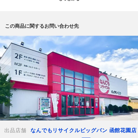
質問欄からの質問回答は致しておりませんので、商品についてご
質問がございましたら、
出品店舗にお電話にてお問い合わせください。
※「なんでもリサイクルビッグバン 公式オンラインストアの出
この商品に関するお問い合わせ先
品商品」と「店舗内商品コード」をお知らせ下さい。
電話番号：0138-35-3196
【店舗内商品コード】1016003358177
【メーカー】
【内容量】720ml
【度数】40度
【原産国名】日本
【お酒の種類】芋焼酎
【栓・フィルムの状態】未開栓
【本数】1本
【付属品】箱
【ランク】Sランク
中身の確認の為のみに開封した商品、多少の使用（1
出品店舗
なんでもリサイクルビッグバン 函館花園店
～2度程）、または店頭展示のみのほぼ新品に近い中古品