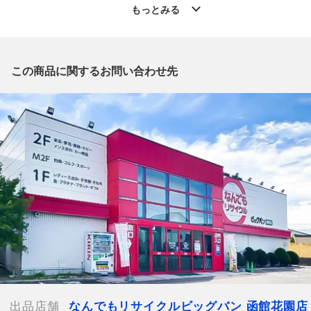
」からの出品です。
もっとみる
質問欄からの質問回答は致しておりませんので、商品についてご
質問がございましたら、
出品店舗にお電話にてお問い合わせください。
※「なんでもリサイクルビッグバン 公式オンラインストアの出
この商品に関するお問い合わせ先
品商品」と「店舗内商品コード」をお知らせ下さい。
電話番号：0138-35-3196
【店舗内商品コード】1016003393352
【メーカー】adidas/アディダス
【対象】メンズ
【カラー】レッド
【表記サイズ】EU L
【着丈】約67cm
【身幅】約68cm
【裄丈】約77cm
【付属品】なし
【ランク】Bランク
通常使用による傷や汚れが見受けられる中古品
出品店舗
なんでもリサイクルビッグバン 函館花園店