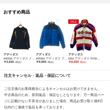
こちらの商品はお客様から買取させていただいた商品であり、
人の手を経た商品です。
おすすめ商品
■弊社（株式会社オカモト）を装った偽装サイトにご注意くださ
SALE
い■
弊社（株式会社オカモト）の商品画像や文章を無断盗用した『偽
装サイト』を確認しておりますが、
当店とは一切関係がございませんのでご注意ください。
アディダス
アディダス
アディダス
adidas アディダス メンズ ジャケット アノラックパーカー サイズM ブラック×オレンジ Bランク
adidas アディダス プレステージ シンセティック メンズ 中綿ジャケット サイズXS AB7874 ブルー×ネイビー Bランク
idas アディダス Vintage ヴィンテージ 古着 メンズ ジャンパー SIZE S Cランク
￥5,830
￥9,900
￥6,050
注文キャンセル・返品・保証について
ご注文後のお客様都合によるキャンセルはお受けできません。
中古商品のため、原則返品・保証なしとなります。万一商品ペー
ジに記載のない不具合がありました場合、商品お受け取り後8日
以内のご連絡で返品を承っております。