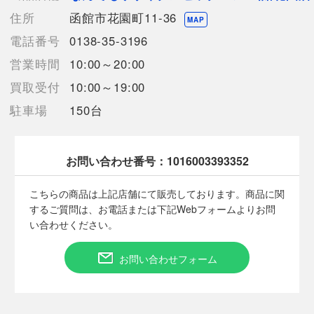
住所
函館市花園町11-36
【使用予定配送業者】佐川急便 飛脚宅配便100サイズ
MAP
【こちらの商品は在庫連動システムを導入し、店頭や他ネットシ
電話番号
0138-35-3196
ョップと併売を行なっておりますが、タイミングによりシステム
営業時間
10:00～20:00
の反映が間に合わず欠品となってしまう場合がございます。
売切れの場合は、ご購入をキャンセルさせていただく場合がござ
買取受付
10:00～19:00
います。】
駐車場
150台
【備考/コメント】
毛玉や色褪せがあります。
お問い合わせ番号：
1016003393352
汚れ、使用感があります。
サイズは平置きでの計測となっております。
こちらの商品は上記店舗にて販売しております。商品に関
商品画像に関しては出来る限り忠実に表示出来るよう努めており
するご質問は、お電話または下記Webフォームよりお問
ますが、実際の商品と比較し色味に若干の誤差が生じる場合があ
い合わせください。
りますこと予めご了承ください。
店頭との併売商品のため、記載に無い細かなキズ、汚れが見受け
お問い合わせフォーム
られるなど多少商品状態が変化する場合がございます。
■状態等は画像をご確認・ご参照下さい。