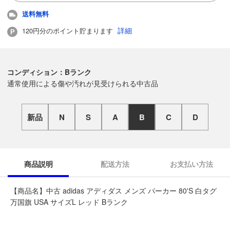
送料無料
詳細
120円分のポイント貯まります
コンディション：Bランク
通常使用による傷や汚れが見受けられる中古品
新品
N
S
A
B
C
D
商品説明
配送方法
お支払い方法
【商品名】中古 adidas アディダス メンズ パーカー 80'S 白タグ
万国旗 USA サイズL レッド Bランク
◆こちらの商品は「なんでもリサイクル ビッグバン函館花園店