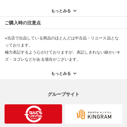
※記載のない不具合による返品については、購入代金・手数料・
配送料ともに当社負担で対応いたします。
もっとみる
※オンラインストアで購入頂いた商品は、店頭での返品はお受け
ご購入時の注意点
できません。また、商品の修理及び交換に関しては承ることがで
きません。あらかじめご了承ください。
※当店で出品している商品のほとんどは中古品・リユース品とな
返品・交換について
っております。
極力表記するよう心がけておりますが、表記しきれない細かいキ
ズ・ヨゴレなどがある場合がございます。
中古品・リユース品の特性を十分ご理解いただきますようお願い
申し上げます。
もっとみる
※掲載している一部商品は店頭にて展示中の商品もございます。
展示・保管中に劣化や変化などしてしまう恐れもございますので
グループサイト
ご理解くださいますようお願い申し上げます。
※お使いのモニター等により、写真と実際のお色が若干異なる場
合がございますのでご了承ください。
※表記したカラー名は、当社が判断した名称を掲載しています。
製造元が定めたカラー名と異なることもあります。色調などご不