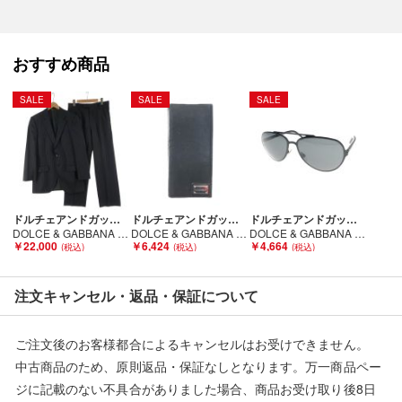
こちらの商品はお客様から買取させていただいた商品であり、
人の手を経た商品です。
おすすめ商品
■弊社からは、ご落札やご購入いただいた全てのお客様に評価を
行なっております。
SALE
SALE
SALE
評価ご不要のお客様は、ご落札・ご購入をお控えください。
■弊社（株式会社オカモトＲＭＣ）を装った偽装サイトにご注意
ください■
弊社（株式会社オカモトＲＭＣ）の商品画像や文章を無断盗用し
た『偽装サイト』を確認しておりますが、
ドルチェアンドガッバーナ
ドルチェアンドガッバーナ
ドルチェアンドガッバーナ
当店とは一切関係がございませんのでご注意ください。
DOLCE & GABBANA ドルチェアンドガッバーナ メンズ スーツ ストライプ サイズ46（イタリア） ネイビー Cランク
DOLCE & GABBANA ドルチェアンドガッバーナ 二つ折り 長財布 Cランク
DOLCE & GABBANA ドルチェアンドガッバーナ サングラス DG2081 Bランク
￥22,000
￥6,424
￥4,664
注文キャンセル・返品・保証について
ご注文後のお客様都合によるキャンセルはお受けできません。
中古商品のため、原則返品・保証なしとなります。万一商品ペー
ジに記載のない不具合がありました場合、商品お受け取り後8日