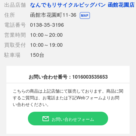
通常使用による傷や汚れが見受けられる中古品
出品店舗
なんでもリサイクルビッグバン 函館花園店
住所
函館市花園町11-36
【使用予定配送業者】佐川急便 飛脚宅配便80サイズ
MAP
【こちらの商品は在庫連動システムを導入し、店頭や他ネットシ
電話番号
0138-35-3196
ョップと併売を行なっておりますが、タイミングによりシステム
営業時間
10:00～20:00
の反映が間に合わず欠品となってしまう場合がございます。
売切れの場合は、ご購入をキャンセルさせていただく場合がござ
買取受付
10:00～19:00
います。】
駐車場
150台
【備考/コメント】
若干生地に使用感があります。
お問い合わせ番号：
1016003535653
サイズは平置きでの計測となっております。
商品画像に関しては出来る限り忠実に表示出来るよう努めており
こちらの商品は上記店舗にて販売しております。商品に関
ますが、実際の商品と比較し色味に若干の誤差が生じる場合があ
するご質問は、お電話または下記Webフォームよりお問
りますこと予めご了承ください。
い合わせください。
店頭との併売商品のため、記載に無い細かなキズ、汚れが見受け
られるなど多少商品状態が変化する場合がございます。
お問い合わせフォーム
■状態等は画像をご確認・ご参照下さい。