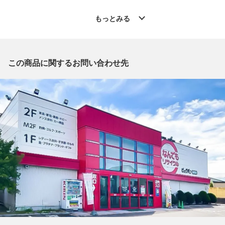
◆こちらの商品は「なんでもリサイクル ビッグバン函館花園店
」からの出品です。
もっとみる
質問欄からの質問回答は致しておりませんので、商品についてご
質問がございましたら、
出品店舗にお電話にてお問い合わせください。
※「なんでもリサイクルビッグバン 公式オンラインストアの出
この商品に関するお問い合わせ先
品商品」と「店舗内商品コード」をお知らせ下さい。
電話番号：0138-35-3196
【店舗内商品コード】1016003535653
【メーカー】DOLCE & GABBANA/ドルチェアンドガッバーナ
【対象】メンズ
【カラー】ゴールド
【肩幅】約42cm
【着丈】約73cm
【身幅】約50cm
【袖丈】約67cm
【付属品】なし
【ランク】Bランク