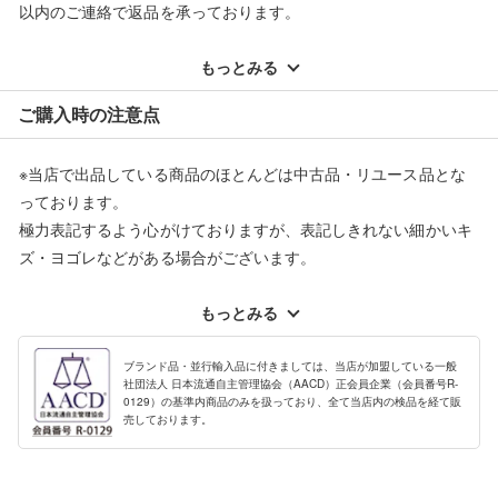
以内のご連絡で返品を承っております。
※記載のない不具合による返品については、購入代金・手数料・
配送料ともに当社負担で対応いたします。
もっとみる
※オンラインストアで購入頂いた商品は、店頭での返品はお受け
ご購入時の注意点
できません。また、商品の修理及び交換に関しては承ることがで
きません。あらかじめご了承ください。
※当店で出品している商品のほとんどは中古品・リユース品とな
返品・交換について
っております。
極力表記するよう心がけておりますが、表記しきれない細かいキ
ズ・ヨゴレなどがある場合がございます。
中古品・リユース品の特性を十分ご理解いただきますようお願い
申し上げます。
もっとみる
※掲載している一部商品は店頭にて展示中の商品もございます。
展示・保管中に劣化や変化などしてしまう恐れもございますので
ブランド品・並行輸入品に付きましては、当店が加盟している一般
社団法人 日本流通自主管理協会（AACD）正会員企業（会員番号R-
ご理解くださいますようお願い申し上げます。
0129）の基準内商品のみを扱っており、全て当店内の検品を経て販
売しております。
※お使いのモニター等により、写真と実際のお色が若干異なる場
合がございますのでご了承ください。
※表記したカラー名は、当社が判断した名称を掲載しています。