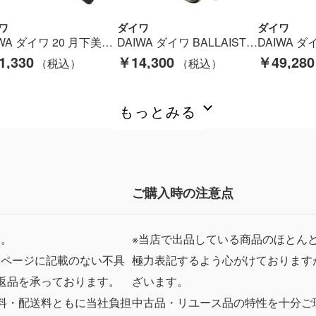
ワ
ダイワ
ダイワ
DAIWA ダイワ 20 月下美人 X LT2000S スピニングリール 088919 現状渡し Cランク
DAIWA ダイワ BALLAISTIC 19 バリスティック LT4000-C 065120 スピニングリール Bランク
1,330
￥14,300
￥49,280
もっとみる
ご購入時の注意点
ん。
※当店で出品している商品のほとん
品ページに記載のない不具
極力表記するよう心がけております
返品を承っております。
ざいます。
料・配送料ともに当社負担
中古品・リユース品の特性を十分ご