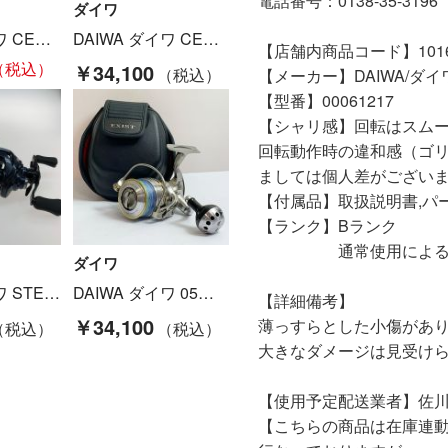
電話番号：0138-35-3196
ダイワ
DAIWA ダイワ CERTATE 19セルテート LT5000D-XH 00060055 Cランク
DAIWA ダイワ CERTATE 19セルテート LT4000-CXH ゴメクサスハンドルノブ Bランク
【店舗内商品コード】10160
￥34,100
【メーカー】DAIWA/ダイ
【型番】00061217
【シャリ感】回転はスム
回転動作時の違和感（ゴ
ましては個人差がござい
【付属品】取扱説明書,パ
【ランク】Bランク
通常使用による傷や
ダイワ
DAIWA ダイワ STEEZ A TW HLC 7.1R Aランク
DAIWA ダイワ 05イグジスト 3012 スピニングリール 055285 使用感あり 目立つキズ、剥がれあり Cランク
【詳細備考】
￥34,100
薄っすらとした小傷があ
大きなダメージは見受け
【使用予定配送業者】佐川
【こちらの商品は在庫連