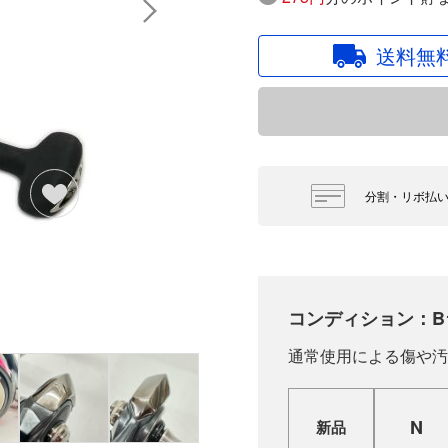
送料無
分割・リボ払
コンディション：B
通常使用による傷や汚
N
新品