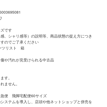
03695081
ワ
ーズです
リ感、シャリ感等）の説明等、商品状態の捉え方につき
ますのでご了承ください
ーツリスト 箱
汚れが見受けられる中古品
ります。
られません。
急便 飛脚宅配便60サイズ
動システムを導入し、店頭や他ネットショップと併売を