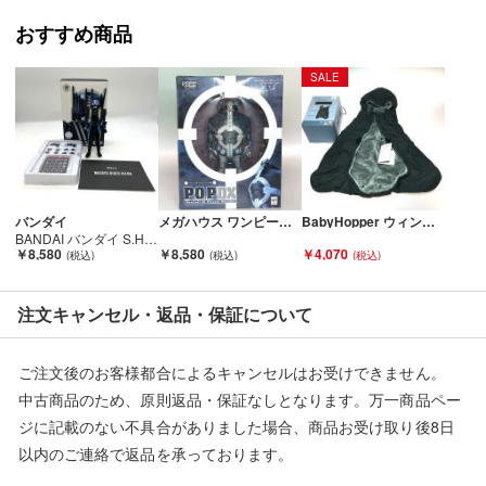
■弊社からは、ご落札やご購入いただいた全てのお客様に評価を
行なっております。
おすすめ商品
評価ご不要のお客様は、ご落札・ご購入をお控えください。
SALE
■弊社（株式会社オカモト）を装った偽装サイトにご注意くださ
い■
弊社（株式会社オカモト）の商品画像や文章を無断盗用した『偽
装サイト』を確認しておりますが、
当店とは一切関係がございませんのでご注意ください。
バンダイ
メガハウス ワンピース フィギュア P.O.P DX バーソロミュー・くま 純正台座欠品 持ち手・聖書パーツに接着跡有 Cランク
BabyHopper ウィンターカバー グレー マルチプル防寒ケープ タグ付 未使用品 Sランク
BANDAI バンダイ S.H.Figuarts 仮面ライダーディエンド 真骨彫製法 開封品 本体用ブリスター欠品 Aランク
￥8,580
￥8,580
￥4,070
注文キャンセル・返品・保証について
ご注文後のお客様都合によるキャンセルはお受けできません。
中古商品のため、原則返品・保証なしとなります。万一商品ペー
ジに記載のない不具合がありました場合、商品お受け取り後8日
以内のご連絡で返品を承っております。
※記載のない不具合による返品については、購入代金・手数料・