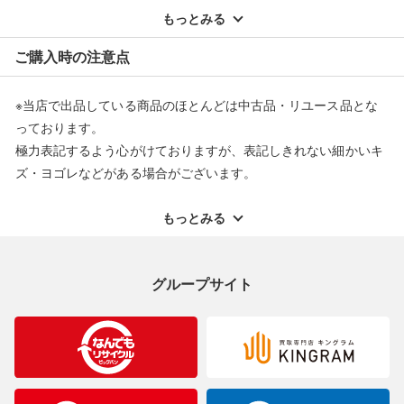
配送料ともに当社負担で対応いたします。
もっとみる
※オンラインストアで購入頂いた商品は、店頭での返品はお受け
ご購入時の注意点
できません。また、商品の修理及び交換に関しては承ることがで
きません。あらかじめご了承ください。
※当店で出品している商品のほとんどは中古品・リユース品とな
返品・交換について
っております。
極力表記するよう心がけておりますが、表記しきれない細かいキ
ズ・ヨゴレなどがある場合がございます。
中古品・リユース品の特性を十分ご理解いただきますようお願い
申し上げます。
もっとみる
※掲載している一部商品は店頭にて展示中の商品もございます。
展示・保管中に劣化や変化などしてしまう恐れもございますので
グループサイト
ご理解くださいますようお願い申し上げます。
※お使いのモニター等により、写真と実際のお色が若干異なる場
合がございますのでご了承ください。
※表記したカラー名は、当社が判断した名称を掲載しています。
製造元が定めたカラー名と異なることもあります。色調などご不
明なことがありましたらご購入前にお問い合わせください。