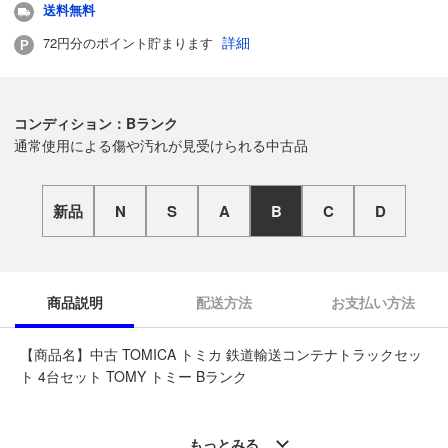
送料無料
詳細
72円分のポイント貯まります
コンディション：Bランク
通常使用による傷や汚れが見受けられる中古品
新品
N
S
A
B
C
D
商品説明
配送方法
お支払い方法
【商品名】中古 TOMICA トミカ 鉄道輸送コンテナトラックセッ
ト 4台セット TOMY トミー Bランク
◆こちらの商品は「なんでもリサイクル ビッグバン旭川宮前店
」からの出品です。
もっとみる