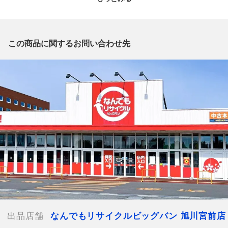
質問欄からの質問回答は致しておりませんので、商品についてご
質問がございましたら、
出品店舗にお電話にてお問い合わせください。
※「なんでもリサイクルビッグバン 公式オンラインストアの出
この商品に関するお問い合わせ先
品商品」と「店舗内商品コード」をお知らせ下さい。
電話番号：0166-38-3196
【店舗内商品コード】1017004020711
【メーカー】
【付属品】外箱
【ランク】Bランク
通常使用による傷や汚れが見受けられる中古品
【規格・仕様】
中古品です
日本石油輸送・コンテナトラック
JR貨物・コンテナトラック
全国通運・コンテナトラック
出品店舗
なんでもリサイクルビッグバン 旭川宮前店
佐川急便・コンテナトラック