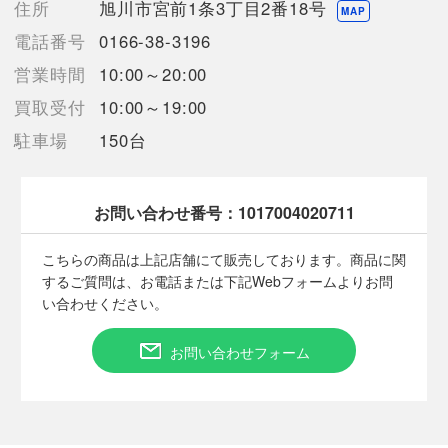
住所
旭川市宮前1条3丁目2番18号
MAP
【詳細備考】
電話番号
0166-38-3196
買取品の為、使用状況は不明ですがミニカー本体の状態は良いか
営業時間
10:00～20:00
と思います
外箱、内箱にキズ、スレ、汚れ、割れ、凹み等あり
買取受付
10:00～19:00
駐車場
150台
【使用予定配送業者】日本郵便 レターパックプラス
【こちらの商品は在庫連動システムを導入し、店頭や他ネットシ
ョップと併売を行なっておりますが、タイミングによりシステム
お問い合わせ番号：
1017004020711
の反映が間に合わず欠品となってしまう場合がございます。
売切れの場合は、ご購入をキャンセルさせていただく場合がござ
こちらの商品は上記店舗にて販売しております。商品に関
います。】
するご質問は、お電話または下記Webフォームよりお問
い合わせください。
お問い合わせフォーム
■状態等は画像をご確認・ご参照下さい。
こちらの商品はお客様から買取させていただいた商品であり、
人の手を経た商品です。