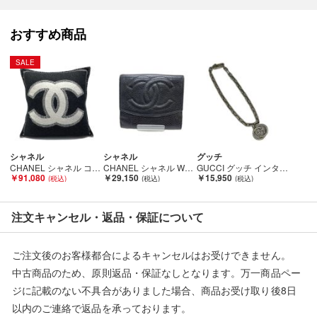
い■
弊社（株式会社オカモト）の商品画像や文章を無断盗用した『偽
おすすめ商品
装サイト』を確認しておりますが、
当店とは一切関係がございませんのでご注意ください。
SALE
シャネル
シャネル
グッチ
CHANEL シャネル ココマーク ダブルフェイス クッション ブラック×ホワイト ウール/カシミヤ Bランク
CHANEL シャネル Wホック財布 ココマーク ブラック Bランク
GUCCI グッチ インターロッキング ブレスレット 295710-J8400 SILVER925 Bランク
￥91,080
￥29,150
￥15,950
注文キャンセル・返品・保証について
ご注文後のお客様都合によるキャンセルはお受けできません。
中古商品のため、原則返品・保証なしとなります。万一商品ペー
ジに記載のない不具合がありました場合、商品お受け取り後8日
以内のご連絡で返品を承っております。