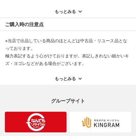
※記載のない不具合による返品については、購入代金・手数料・
配送料ともに当社負担で対応いたします。
もっとみる
※オンラインストアで購入頂いた商品は、店頭での返品はお受け
ご購入時の注意点
できません。また、商品の修理及び交換に関しては承ることがで
きません。あらかじめご了承ください。
※当店で出品している商品のほとんどは中古品・リユース品とな
返品・交換について
っております。
極力表記するよう心がけておりますが、表記しきれない細かいキ
ズ・ヨゴレなどがある場合がございます。
中古品・リユース品の特性を十分ご理解いただきますようお願い
申し上げます。
もっとみる
※掲載している一部商品は店頭にて展示中の商品もございます。
展示・保管中に劣化や変化などしてしまう恐れもございますので
グループサイト
ご理解くださいますようお願い申し上げます。
※お使いのモニター等により、写真と実際のお色が若干異なる場
合がございますのでご了承ください。
※表記したカラー名は、当社が判断した名称を掲載しています。
製造元が定めたカラー名と異なることもあります。色調などご不