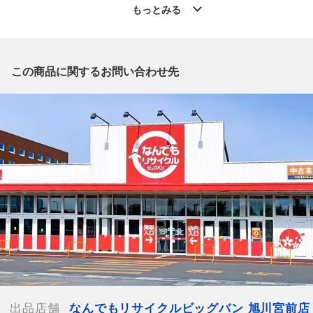
◆こちらの商品は「なんでもリサイクル ビッグバン旭川宮前店
もっとみる
」からの出品です。
質問欄からの質問回答は致しておりませんので、商品についてご
質問がございましたら、
出品店舗にお電話にてお問い合わせください。
この商品に関するお問い合わせ先
※「なんでもリサイクルビッグバン 公式オンラインストアの出
品商品」と「店舗内商品コード」をお知らせ下さい。
電話番号：0166-38-3196
【店舗内商品コード】1017004122194
【メーカー】CHANEL/シャネル
【カラー】ブラック×グレー
【サイズ】W約143cm x H約193cm
【付属品】 アイマスク・収納ポーチ
【ランク】Bランク
通常使用による傷や汚れが見受けられる中古品
【詳細備考】
ブランケット
ウール91％/シルク9％
出品店舗
なんでもリサイクルビッグバン 旭川宮前店