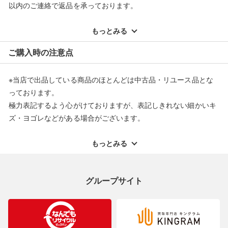
以内のご連絡で返品を承っております。
当店とは一切関係がございませんのでご注意ください。
※記載のない不具合による返品については、購入代金・手数料・
配送料ともに当社負担で対応いたします。
もっとみる
※オンラインストアで購入頂いた商品は、店頭での返品はお受け
ご購入時の注意点
できません。また、商品の修理及び交換に関しては承ることがで
きません。あらかじめご了承ください。
※当店で出品している商品のほとんどは中古品・リユース品とな
返品・交換について
っております。
極力表記するよう心がけておりますが、表記しきれない細かいキ
ズ・ヨゴレなどがある場合がございます。
中古品・リユース品の特性を十分ご理解いただきますようお願い
申し上げます。
もっとみる
※掲載している一部商品は店頭にて展示中の商品もございます。
展示・保管中に劣化や変化などしてしまう恐れもございますので
グループサイト
ご理解くださいますようお願い申し上げます。
※お使いのモニター等により、写真と実際のお色が若干異なる場
合がございますのでご了承ください。
※表記したカラー名は、当社が判断した名称を掲載しています。