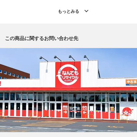
◆こちらの商品は「なんでもリサイクル ビッグバン旭川宮前店
」からの出品です。
もっとみる
質問欄からの質問回答は致しておりませんので、商品についてご
質問がございましたら、
出品店舗にお電話にてお問い合わせください。
※「なんでもリサイクルビッグバン 公式オンラインストアの出
この商品に関するお問い合わせ先
品商品」と「店舗内商品コード」をお知らせ下さい。
電話番号：0166-38-3196
【店舗内商品コード】1017004319860
【メーカー】theory/セオリー
【型番】01-1309603
【対象】レディース
【カラー】グレー
【表記サイズ】EU S
【肩幅】約37.5cm
【着丈】約93cm
【身幅】約47cm
【袖丈】約62cm