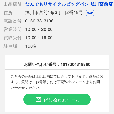
【付属品】なし
出品店舗
なんでもリサイクルビッグバン 旭川宮前店
【ランク】Bランク
住所
旭川市宮前1条3丁目2番18号
通常使用による傷や汚れが見受けられる中古品
MAP
電話番号
0166-38-3196
【規格・仕様】
営業時間
10:00～20:00
サイズは平置きでの計測となっております。
買取受付
10:00～19:00
【詳細備考】
駐車場
150台
スレ、小傷、シワ、少々のヨゴレ等、使用感が見受けられます。
店頭との併売商品のため、着用に伴う際に記載に無い細かなキ
ズ、汚れが見受けられるなど多少商品状態が変化する場合がござ
います。
お問い合わせ番号：
1017004319860
商品画像に関しては出来る限り忠実に表示出来るよう努めており
ますが、実際の商品と比較し色味に若干の誤差が生じる場合があ
こちらの商品は上記店舗にて販売しております。商品に関
りますこと予めご了承ください。
するご質問は、お電話または下記Webフォームよりお問
い合わせください。
【使用予定配送業者】佐川急便 飛脚宅配便100サイズ
お問い合わせフォーム
【こちらの商品は在庫連動システムを導入し、店頭や他ネットシ
ョップと併売を行なっておりますが、タイミングによりシステム
の反映が間に合わず欠品となってしまう場合がございます。