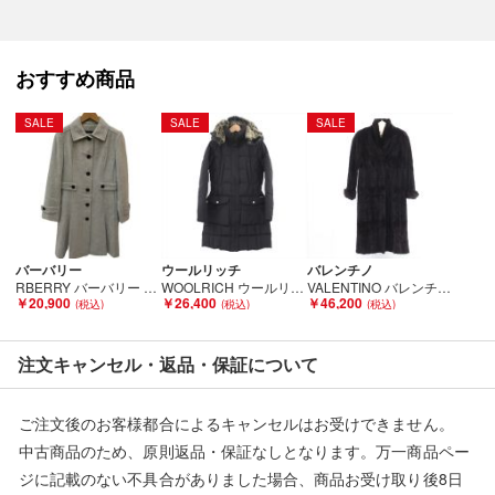
売切れの場合は、ご購入をキャンセルさせていただく場合がござ
います。】
おすすめ商品
【備考/コメント】
SALE
SALE
SALE
程度B
■状態等は画像をご確認・ご参照下さい。
こちらの商品はお客様から買取させていただいた商品であり、
人の手を経た商品です。
バーバリー
ウールリッチ
バレンチノ
RBERRY バーバリー レディース ロングコート SIZE 38 アンゴラ60％ ライトグレー Bランク
WOOLRICH ウールリッチ コート ブラック Bランク
VALENTINO バレンチノ ミンクコート ブラウン Bランク
￥20,900
￥26,400
￥46,200
■弊社からは、ご落札やご購入いただいた全てのお客様に評価を
行なっております。
評価ご不要のお客様は、ご落札・ご購入をお控えください。
注文キャンセル・返品・保証について
■弊社（株式会社オカモト）を装った偽装サイトにご注意くださ
ご注文後のお客様都合によるキャンセルはお受けできません。
い■
中古商品のため、原則返品・保証なしとなります。万一商品ペー
弊社（株式会社オカモト）の商品画像や文章を無断盗用した『偽
ジに記載のない不具合がありました場合、商品お受け取り後8日
装サイト』を確認しておりますが、