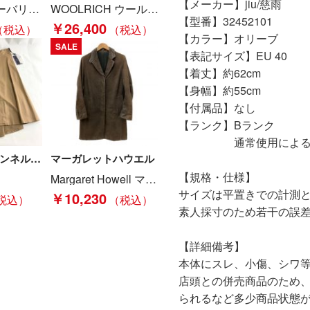
【メーカー】jiu/慈雨
RBERRY バーバリー レディース ロングコート SIZE 38 アンゴラ60％ ライトグレー Bランク
WOOLRICH ウールリッチ コート ブラック Bランク
【型番】32452101
￥26,400
【カラー】オリーブ
SALE
【表記サイズ】EU 40
【着丈】約62cm
【身幅】約55cm
【付属品】なし
【ランク】Bランク
通常使用による傷や
FENNEL フェンネル アシンメトリー 巻きスカート 9号 57-6700-6606 ベージュ 未使用品 Aランク
マーガレットハウエル
【規格・仕様】
Margaret Howell マーガレットハウエル 牛革 コート 578-212901 ブラウン Cランク
サイズは平置きでの計測
￥10,230
素人採寸のため若干の誤
【詳細備考】
本体にスレ、小傷、シワ
店頭との併売商品のため
られるなど多少商品状態