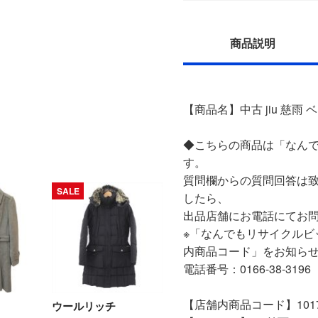
商品説明
【商品名】中古 jiu 慈雨 ベ
◆こちらの商品は「なんで
す。
質問欄からの質問回答は
SALE
したら、
出品店舗にお電話にてお
※「なんでもリサイクルビ
内商品コード」をお知ら
電話番号：0166-38-3196
【店舗内商品コード】10170
ウールリッチ