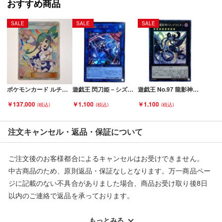
おすすめ商品
■弊社（株式会社オカモト）を装った偽装サイトにご注意くださ
い■
SALE
SALE
SALE
弊社（株式会社オカモト）の商品画像や文章を無断盗用した『偽
装サイト』を確認しておりますが、
当店とは一切関係がございませんのでご注意ください。
ポケモンカード ルチア 104/096 SM7 SR 折れ有 Cランク
遊戯王 閃刀姫－シズク SLF1-JP039 ウルトラレア イラスト違い トレカ Bランク
遊戯王 No.97 龍影神ドラッグラビリオン CP19-JP033 コレクターズレア トレカ Bランク
￥137,000
￥1,100
￥1,100
注文キャンセル・返品・保証について
ご注文後のお客様都合によるキャンセルはお受けできません。
中古商品のため、原則返品・保証なしとなります。万一商品ペー
ジに記載のない不具合がありました場合、商品お受け取り後8日
以内のご連絡で返品を承っております。
※記載のない不具合による返品については、購入代金・手数料・
配送料ともに当社負担で対応いたします。
もっとみる