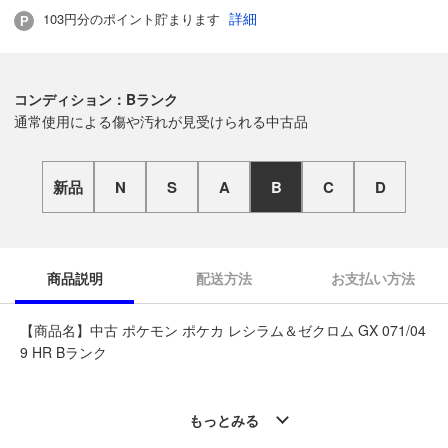
詳細
103円分のポイント貯まります
コンディション：Bランク
通常使用による傷や汚れが見受けられる中古品
新品
N
S
A
B
C
D
商品説明
配送方法
お支払い方法
【商品名】中古 ポケモン ポケカ レシラム＆ゼクロム GX 071/04
9 HR Bランク
◆こちらの商品は「なんでもリサイクル ビッグバン旭川宮前店
」からの出品です。
もっとみる
質問欄からの質問回答は致しておりませんので、商品についてご