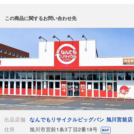
質問がございましたら、
出品店舗にお電話にてお問い合わせください。
※「なんでもリサイクルビッグバン 公式オンラインストアの出
この商品に関するお問い合わせ先
品商品」と「店舗内商品コード」をお知らせ下さい。
電話番号：0166-38-3196
【店舗内商品コード】1017004467585
【メーカー】
【付属品】なし
【ランク】Bランク
通常使用による傷や汚れが見受けられる中古品
【規格・仕様】
中古品です
裁断ムラ等あり
【詳細備考】
出品店舗
なんでもリサイクルビッグバン 旭川宮前店
記載や画像にない見落としによるキズ等がある場合がございます
住所
旭川市宮前1条3丁目2番18号
状態に関しましては画像よりご確認下さいませ
MAP