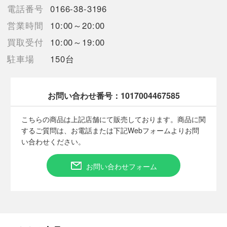
機械排出品につきましては初期キズがある場合がございます
電話番号
0166-38-3196
トラブル防止のためプレイ用としてご購入お願いします
営業時間
10:00～20:00
買取受付
10:00～19:00
【使用予定配送業者】日本郵便 レターパックプラス
駐車場
150台
【こちらの商品は在庫連動システムを導入し、店頭や他ネットシ
ョップと併売を行なっておりますが、タイミングによりシステム
の反映が間に合わず欠品となってしまう場合がございます。
売切れの場合は、ご購入をキャンセルさせていただく場合がござ
お問い合わせ番号：
1017004467585
います。】
こちらの商品は上記店舗にて販売しております。商品に関
するご質問は、お電話または下記Webフォームよりお問
い合わせください。
■状態等は画像をご確認・ご参照下さい。
こちらの商品はお客様から買取させていただいた商品であり、
お問い合わせフォーム
人の手を経た商品です。
■弊社からは、ご落札やご購入いただいた全てのお客様に評価を
行なっております。
評価ご不要のお客様は、ご落札・ご購入をお控えください。