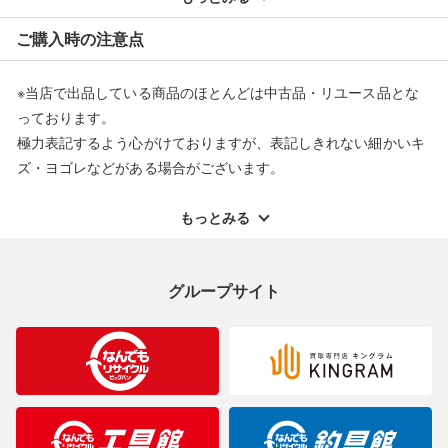
※オンラインストアで購入頂いた商品は、店頭での返品はお受け
ご購入時の注意点
できません。また、商品の修理及び交換に関しては承ることがで
きません。あらかじめご了承ください。
※当店で出品している商品のほとんどは中古品・リユース品とな
返品・交換について
っております。
極力表記するよう心がけておりますが、表記しきれない細かいキ
ズ・ヨゴレなどがある場合がございます。
中古品・リユース品の特性を十分ご理解いただきますようお願い
申し上げます。
もっとみる
※掲載している一部商品は店頭にて展示中の商品もございます。
展示・保管中に劣化や変化などしてしまう恐れもございますので
グループサイト
ご理解くださいますようお願い申し上げます。
※お使いのモニター等により、写真と実際のお色が若干異なる場
合がございますのでご了承ください。
※表記したカラー名は、当社が判断した名称を掲載しています。
製造元が定めたカラー名と異なることもあります。色調などご不
明なことがありましたらご購入前にお問い合わせください。