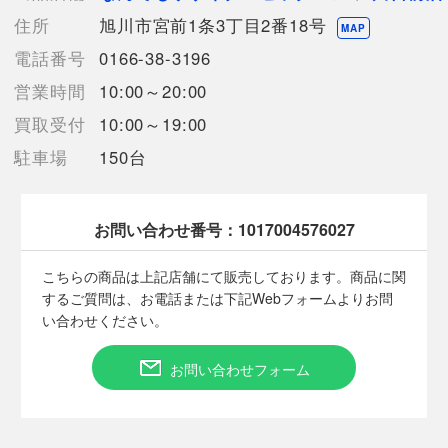
先径：1.7mm
住所
旭川市宮前1条3丁目2番18号
適応ルアーウエイト：2～6g
MAP
適応ライン：3～6lb
電話番号
0166-38-3196
営業時間
10:00～20:00
【詳細備考】
買取受付
10:00～19:00
本体に目立ったスレ、キズは見受けられません。
駐車場
150台
修理歴の有無は分かりかねます。
店頭との併売商品のため、記載に無い細かなキズ、汚れが見受け
られるなど多少商品状態が変化する場合がございますのでご了承
下さい。
お問い合わせ番号：
1017004576027
こちらの商品は上記店舗にて販売しております。商品に関
するご質問は、お電話または下記Webフォームよりお問
【使用予定配送業者】佐川急便 飛脚宅配便80サイズ
い合わせください。
【こちらの商品は在庫連動システムを導入し、店頭や他ネットシ
ョップと併売を行なっておりますが、タイミングによりシステム
お問い合わせフォーム
の反映が間に合わず欠品となってしまう場合がございます。
売切れの場合は、ご購入をキャンセルさせていただく場合がござ
います。】