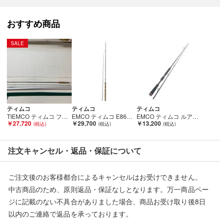
【備考/コメント】
おすすめ商品
程度B
SALE
■状態等は画像をご確認・ご参照下さい。
こちらの商品はお客様から買取させていただいた商品であり、
人の手を経た商品です。
■弊社からは、ご落札やご購入いただいた全てのお客様に評価を
ティムコ
ティムコ
ティムコ
行なっております。
TIEMCO ティムコ フライロッド ユーフレック EXP804 ケース付 Bランク
EMCO ティムコ E86ML-2 程度B Bランク
EMCO ティムコ ルアーロッド アルティメットジャーク UJ83Ｍ Aランク
￥27,720
￥29,700
￥13,200
評価ご不要のお客様は、ご落札・ご購入をお控えください。
■弊社（株式会社オカモト）を装った偽装サイトにご注意くださ
注文キャンセル・返品・保証について
い■
弊社（株式会社オカモト）の商品画像や文章を無断盗用した『偽
ご注文後のお客様都合によるキャンセルはお受けできません。
装サイト』を確認しておりますが、
中古商品のため、原則返品・保証なしとなります。万一商品ペー
当店とは一切関係がございませんのでご注意ください。
ジに記載のない不具合がありました場合、商品お受け取り後8日
以内のご連絡で返品を承っております。