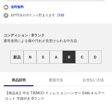
送料無料
詳細
237円分のポイント貯まります
コンディション：Bランク
通常使用による傷や汚れが見受けられる中古品
新品
N
S
A
B
C
D
商品説明
配送方法
お支払い方法
【商品名】中古 TIEMCO ティムコ エンハンサー E48L-4 ルアー
ロッド 竿袋付き Bランク
◆こちらの商品は「なんでもリサイクル ビッグバン旭川宮前店