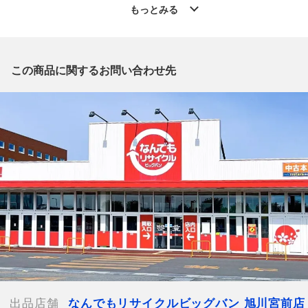
」からの出品です。
もっとみる
質問欄からの質問回答は致しておりませんので、商品についてご
質問がございましたら、
出品店舗にお電話にてお問い合わせください。
※「なんでもリサイクルビッグバン 公式オンラインストアの出
この商品に関するお問い合わせ先
品商品」と「店舗内商品コード」をお知らせ下さい。
電話番号：0166-38-3196
【店舗内商品コード】1017004576027
【メーカー】TIEMCO/ティムコ
【型番】E48L-4
【付属品】竿袋
【ランク】Bランク
通常使用による傷や汚れが見受けられる中古品
【規格・仕様】
全長：4フィート8インチ(146cm)
継数：4本
重量：65g
出品店舗
なんでもリサイクルビッグバン 旭川宮前店