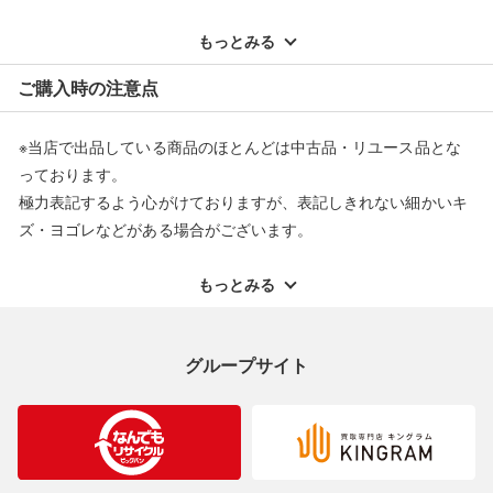
※記載のない不具合による返品については、購入代金・手数料・
配送料ともに当社負担で対応いたします。
もっとみる
※オンラインストアで購入頂いた商品は、店頭での返品はお受け
ご購入時の注意点
できません。また、商品の修理及び交換に関しては承ることがで
きません。あらかじめご了承ください。
※当店で出品している商品のほとんどは中古品・リユース品とな
返品・交換について
っております。
極力表記するよう心がけておりますが、表記しきれない細かいキ
ズ・ヨゴレなどがある場合がございます。
中古品・リユース品の特性を十分ご理解いただきますようお願い
申し上げます。
もっとみる
※掲載している一部商品は店頭にて展示中の商品もございます。
展示・保管中に劣化や変化などしてしまう恐れもございますので
グループサイト
ご理解くださいますようお願い申し上げます。
※お使いのモニター等により、写真と実際のお色が若干異なる場
合がございますのでご了承ください。
※表記したカラー名は、当社が判断した名称を掲載しています。
製造元が定めたカラー名と異なることもあります。色調などご不