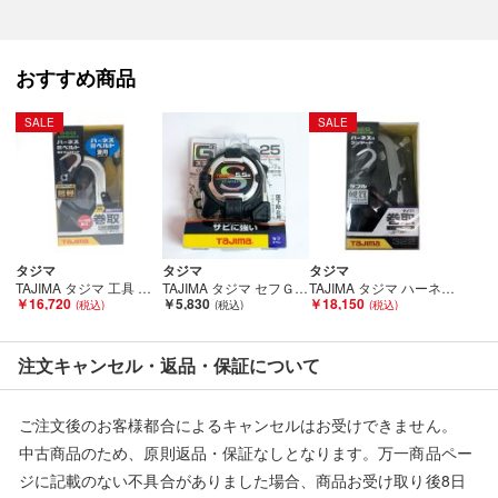
い■
弊社（株式会社オカモト）の商品画像や文章を無断盗用した『偽
装サイト』を確認しておりますが、
おすすめ商品
当店とは一切関係がございませんのでご注意ください。
SALE
SALE
タジマ
タジマ
タジマ
TAJIMA タジマ 工具 工具関連用品 ハーネス胴ベルト兼用ランヤード VR150L Sランク
TAJIMA タジマ セフＧ3ステンロック25 5.5Ｍ メジャー SFG3SL2555BL Aランク
TAJIMA タジマ ハーネス用ランヤード A1ER150-WL2 Sランク
￥16,720
￥5,830
￥18,150
注文キャンセル・返品・保証について
ご注文後のお客様都合によるキャンセルはお受けできません。
中古商品のため、原則返品・保証なしとなります。万一商品ペー
ジに記載のない不具合がありました場合、商品お受け取り後8日