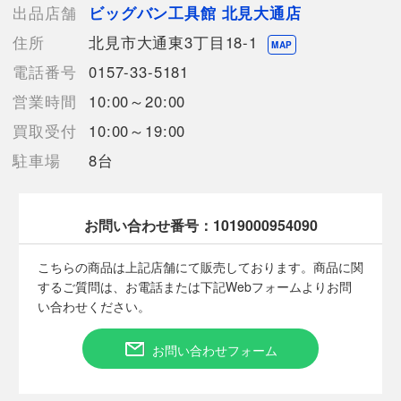
う場合がございます。
出品店舗
ビッグバン工具館 北見大通店
売切れの場合は、ご購入をキャンセルさせていただく場合がござ
住所
北見市大通東3丁目18-1
います。】
MAP
電話番号
0157-33-5181
営業時間
10:00～20:00
【備考/コメント】
開封跡は見受けられませんでしたので、未使用品かとおもわれま
買取受付
10:00～19:00
すが、
駐車場
8台
外箱にはわずかな汚れがございます。
お問い合わせ番号：
1019000954090
■状態等は画像をご確認・ご参照下さい。
こちらの商品はお客様から買取させていただいた商品であり、
こちらの商品は上記店舗にて販売しております。商品に関
人の手を経た商品です。
するご質問は、お電話または下記Webフォームよりお問
い合わせください。
■弊社からは、ご落札やご購入いただいた全てのお客様に評価を
行なっております。
お問い合わせフォーム
評価ご不要のお客様は、ご落札・ご購入をお控えください。
■弊社（株式会社オカモト）を装った偽装サイトにご注意くださ