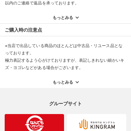
以内のご連絡で返品を承っております。
※記載のない不具合による返品については、購入代金・手数料・
配送料ともに当社負担で対応いたします。
もっとみる
※オンラインストアで購入頂いた商品は、店頭での返品はお受け
ご購入時の注意点
できません。また、商品の修理及び交換に関しては承ることがで
きません。あらかじめご了承ください。
※当店で出品している商品のほとんどは中古品・リユース品とな
返品・交換について
っております。
極力表記するよう心がけておりますが、表記しきれない細かいキ
ズ・ヨゴレなどがある場合がございます。
中古品・リユース品の特性を十分ご理解いただきますようお願い
申し上げます。
もっとみる
※掲載している一部商品は店頭にて展示中の商品もございます。
展示・保管中に劣化や変化などしてしまう恐れもございますので
グループサイト
ご理解くださいますようお願い申し上げます。
※お使いのモニター等により、写真と実際のお色が若干異なる場
合がございますのでご了承ください。
※表記したカラー名は、当社が判断した名称を掲載しています。