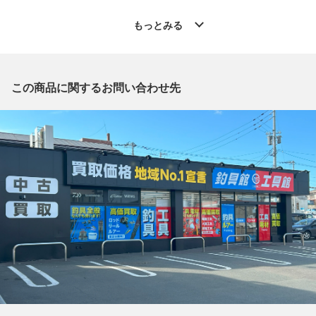
◆こちらの商品は「なんでもリサイクルビッグバン工具館 北見
大通店 」からの出品です。
もっとみる
質問欄からの質問回答は致しておりませんので、商品についてご
質問がございましたら、
出品店舗にお電話にてお問い合わせください。
※「なんでもリサイクルビッグバン 公式オンラインストアの出
この商品に関するお問い合わせ先
品商品」と「店舗内商品コード」をお知らせ下さい。
電話番号：0157-33-5181
【店舗内商品コード】1019000954090
【メーカー】TAJIMA/タジマ
【型番】B1FR 150-TL
【付属品】外箱
【ランク】Sランク
中身の確認の為のみに開封した商品、多少の使用（1
～2度程）、または店頭展示のみのほぼ新品に近い中古品
【使用予定配送業者】佐川急便 飛脚宅配便80サイズ
【こちらの商品は在庫連動システムを導入し、店頭や他ネットシ
ョップと併売を行なっておりますが、
タイミングによりシステムの反映が間に合わず欠品となってしま