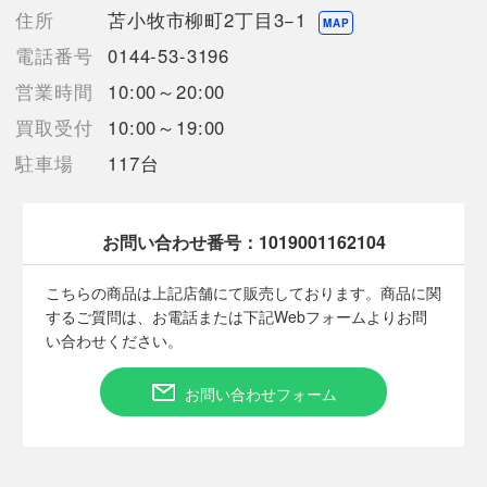
住所
苫小牧市柳町2丁目3−1
MAP
【備考/コメント】
電話番号
0144-53-3196
数ある商品の中から当店の商品をご覧頂き
ありがとうございます！
営業時間
10:00～20:00
輸送箱開封済、箱5cm程度の破れ有
買取受付
10:00～19:00
目視では傷や破損の類は見受けられず、外観の状態は良好でした
パーツ等目視で確認済みですが
駐車場
117台
専門的な視点からの確認ではございませんので、ご容赦下さいま
せ
こちらのお品物は店頭でも販売しておりますので
お問い合わせ番号：
1019001162104
状態が変わる場合がございます
ご理解の上入札をお願い致します
こちらの商品は上記店舗にて販売しております。商品に関
※掲載画像はモニター環境により異なって見える場合がございま
するご質問は、お電話または下記Webフォームよりお問
す。
い合わせください。
また写真には写りきらない傷や汚れがある場合がございます
ご理解の上購入をお願い致します
※専門的な視点からの確認ではございませんので、
お問い合わせフォーム
確認事項の不足がある場合がございます。
何卒ご容赦頂きますようお願い致します。