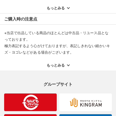
※記載のない不具合による返品については、購入代金・手数料・
配送料ともに当社負担で対応いたします。
もっとみる
※オンラインストアで購入頂いた商品は、店頭での返品はお受け
ご購入時の注意点
できません。また、商品の修理及び交換に関しては承ることがで
きません。あらかじめご了承ください。
※当店で出品している商品のほとんどは中古品・リユース品とな
返品・交換について
っております。
極力表記するよう心がけておりますが、表記しきれない細かいキ
ズ・ヨゴレなどがある場合がございます。
中古品・リユース品の特性を十分ご理解いただきますようお願い
申し上げます。
もっとみる
※掲載している一部商品は店頭にて展示中の商品もございます。
展示・保管中に劣化や変化などしてしまう恐れもございますので
グループサイト
ご理解くださいますようお願い申し上げます。
※お使いのモニター等により、写真と実際のお色が若干異なる場
合がございますのでご了承ください。
※表記したカラー名は、当社が判断した名称を掲載しています。
製造元が定めたカラー名と異なることもあります。色調などご不