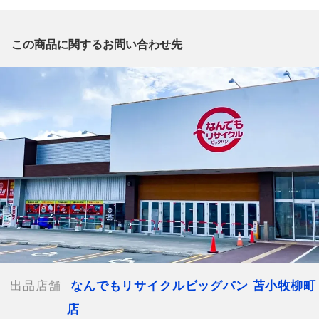
質問がございましたら、
出品店舗にお電話にてお問い合わせください。
※「なんでもリサイクルビッグバン 公式オンラインストアの出
この商品に関するお問い合わせ先
品商品」と「店舗内商品コード」をお知らせ下さい。
電話番号：0144-53-3196
【店舗内商品コード】1019001162104
【メーカー】魂ウェブ商店
【付属品】なし
【ランク】Aランク
少々の使用感はあるが状態の良い中古品
【使用予定配送業者】佐川急便 飛脚宅配便100サイズ
【こちらの商品は在庫連動システムを導入し、店頭や他ネットシ
ョップと併売を行なっておりますが、タイミングによりシステム
の反映が間に合わず欠品となってしまう場合がございます。
売切れの場合は、ご購入をキャンセルさせていただく場合がござ
出品店舗
なんでもリサイクルビッグバン 苫小牧柳町
います。】
店