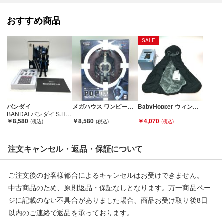
おすすめ商品
■状態等は画像をご確認・ご参照下さい。
こちらの商品はお客様から買取させていただいた商品であり、
SALE
人の手を経た商品です。
■弊社からは、ご落札やご購入いただいた全てのお客様に評価を
行なっております。
評価ご不要のお客様は、ご落札・ご購入をお控えください。
バンダイ
メガハウス ワンピース フィギュア P.O.P DX バーソロミュー・くま 純正台座欠品 持ち手・聖書パーツに接着跡有 Cランク
BabyHopper ウィンターカバー グレー マルチプル防寒ケープ タグ付 未使用品 Sランク
■弊社（株式会社オカモト）を装った偽装サイトにご注意くださ
BANDAI バンダイ S.H.Figuarts 仮面ライダーディエンド 真骨彫製法 開封品 本体用ブリスター欠品 Aランク
い■
￥8,580
￥8,580
￥4,070
弊社（株式会社オカモト）の商品画像や文章を無断盗用した『偽
装サイト』を確認しておりますが、
注文キャンセル・返品・保証について
当店とは一切関係がございませんのでご注意ください。
ご注文後のお客様都合によるキャンセルはお受けできません。
中古商品のため、原則返品・保証なしとなります。万一商品ペー
ジに記載のない不具合がありました場合、商品お受け取り後8日
以内のご連絡で返品を承っております。