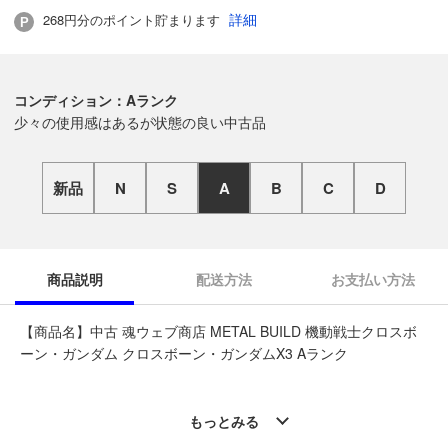
詳細
268円分のポイント貯まります
コンディション：Aランク
少々の使用感はあるが状態の良い中古品
新品
N
S
A
B
C
D
商品説明
配送方法
お支払い方法
【商品名】中古 魂ウェブ商店 METAL BUILD 機動戦士クロスボ
ーン・ガンダム クロスボーン・ガンダムX3 Aランク
◆こちらの商品は「なんでもリサイクル ビッグバン苫小牧柳町
店 」からの出品です。
もっとみる
質問欄からの質問回答は致しておりませんので、商品についてご