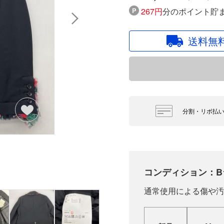
267円
分のポイント貯
送料無
分割・リボ払
コンディション：B
通常使用による傷や汚