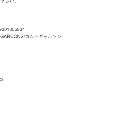
せ下さい。
01355834
 GARCONS/コムデギャルソン
%