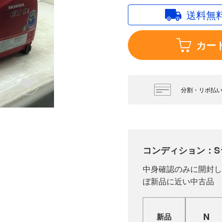
送料無
カー
分割・リボ払
コンディション：S
中身確認のみに開封し
ぼ新品に近い中古品
N
新品