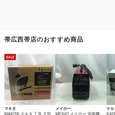
帯広西帯店のおすすめ商品
SALE
マキタ
メイホー
ケル
MAKITA マキタ 工具 大型機械 インバーター発電機 エンジン発電機 未使用品(S) EG0900IS ブルー Sランク
MEIHO メイホー 溶接機 通電確認のみ 現状販売 100ｖ MAW160 レッド Dランク