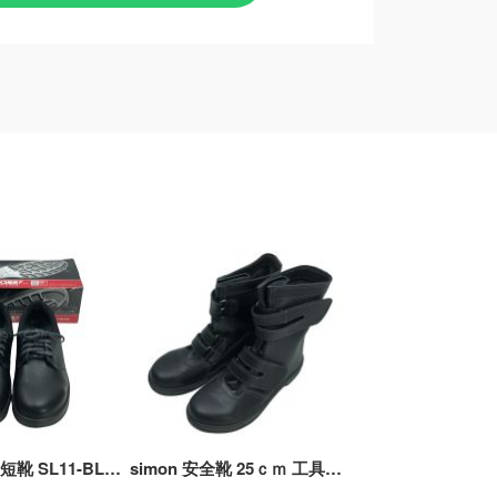
モン 安全靴 短靴 SL11-BL黒／ブルー 26．5cm SL11BL26.5 安全 短靴 26.5cm WS11 ブラック Aランク
simon 安全靴 25ｃｍ 工具関連用品 ブラック Sランク