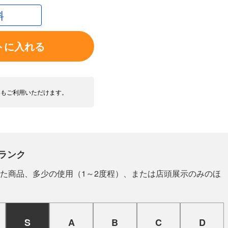
料
トに入れる
いもご利用いただけます。
ランク
た商品、多少の使用（1～2度程）、または店頭展示のみのほ
S
A
B
C
D