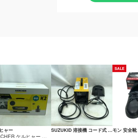
SALE
ヒャー
SUZUKID 溶接機 コード式 100v SSC-121 イエロー Cランク
KARCHER ケルヒャー 高圧洗浄機 未使用品(S) 付属品完備 K2 ｻｲﾚﾝﾄ イエロー Sランク