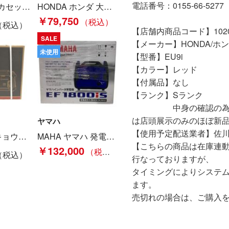
電話番号：0155-66-5277
NDA ホンダ カセットボンベ式 EU9iGB Bランク
HONDA ホンダ 大型機械 インバーター発電機 4サイクル EU18i レッド Bランク
￥79,750
【店舗内商品コード】10200
SALE
【メーカー】HONDA/ホ
未使用
【型番】EU9i
【カラー】レッド
【付属品】なし
【ランク】Sランク
中身の確認の為のみに
は店頭展示のみのほぼ新
ヤマハ
【使用予定配送業者】佐川
KYOCERA キョウセラ インバーター エンジン発電機 EGI100 定格電圧交流100V Sランク
MAHA ヤマハ 発電機 未開封未使用品 7PC100-01A0106384 EF1800IS Nランク
【こちらの商品は在庫連
￥132,000
行なっておりますが、
タイミングによりシステ
ます。
売切れの場合は、ご購入