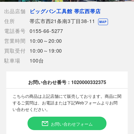
ョップと併売を行なっておりますが、
タイミングによりシステムの反映が間に合わず欠品となってしま
出品店舗
ビッグバン工具館 帯広西帯店
う場合がございます。
住所
帯広市西21条南3丁目38-11
売切れの場合は、ご購入をキャンセルさせていただく場合がござ
MAP
います。】
電話番号
0155-66-5277
営業時間
10:00～20:00
【備考/コメント】
買取受付
10:00～19:00
未使用品ですが、保管等に伴いキズやヨゴレがある場合がござい
駐車場
100台
ます。
本体とケースのみ
お問い合わせ番号：
1020000332375
■状態等は画像をご確認・ご参照下さい。
こちらの商品はお客様から買取させていただいた商品であり、
こちらの商品は上記店舗にて販売しております。商品に関
人の手を経た商品です。
するご質問は、お電話または下記Webフォームよりお問
い合わせください。
■弊社（株式会社オカモト）を装った偽装サイトにご注意くださ
い■
お問い合わせフォーム
弊社（株式会社オカモト）の商品画像や文章を無断盗用した『偽
装サイト』を確認しておりますが、