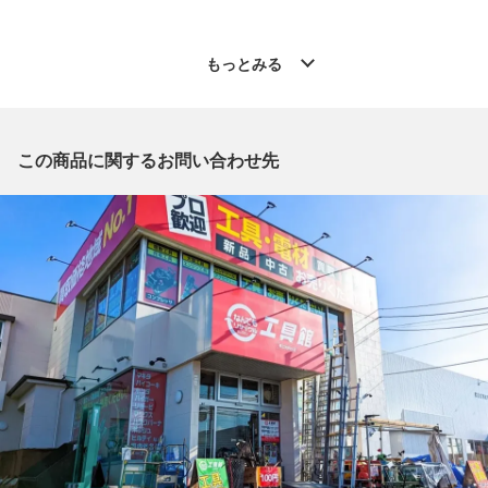
◆こちらの商品は「なんでもリサイクルビッグバン工具館 帯広
西帯店 」からの出品です。
もっとみる
質問欄からの質問回答は致しておりませんので、商品についてご
質問がございましたら、
出品店舗にお電話にてお問い合わせください。
※「なんでもリサイクルビッグバン 公式オンラインストアの出
この商品に関するお問い合わせ先
品商品」と「店舗内商品コード」をお知らせ下さい。
電話番号：0155-66-5277
【店舗内商品コード】1020000332375
【メーカー】MAKITA/マキタ
【型番】TD173D
【カラー】ブルー
【付属品】純正ケース
【ランク】Sランク
中身の確認の為のみに開封した商品、多少の使用（1
～2度程）、または店頭展示のみのほぼ新品に近い中古品
【使用予定配送業者】佐川急便 飛脚宅配便80サイズ
【こちらの商品は在庫連動システムを導入し、店頭や他ネットシ