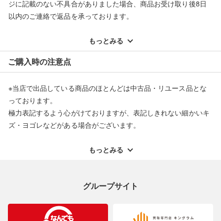
ジに記載のない不具合がありました場合、商品お受け取り後8日
以内のご連絡で返品を承っております。
※記載のない不具合による返品については、購入代金・手数料・
配送料ともに当社負担で対応いたします。
もっとみる
※オンラインストアで購入頂いた商品は、店頭での返品はお受け
ご購入時の注意点
できません。また、商品の修理及び交換に関しては承ることがで
きません。あらかじめご了承ください。
※当店で出品している商品のほとんどは中古品・リユース品とな
返品・交換について
っております。
極力表記するよう心がけておりますが、表記しきれない細かいキ
ズ・ヨゴレなどがある場合がございます。
中古品・リユース品の特性を十分ご理解いただきますようお願い
申し上げます。
もっとみる
※掲載している一部商品は店頭にて展示中の商品もございます。
展示・保管中に劣化や変化などしてしまう恐れもございますので
グループサイト
ご理解くださいますようお願い申し上げます。
※お使いのモニター等により、写真と実際のお色が若干異なる場
合がございますのでご了承ください。