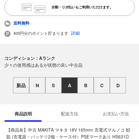
分割・リボ払いもご利用いただけます。
送料無料
詳細
400円分のポイント貯まります
コンディション：Aランク
少々の使用感はあるが状態の良い中古品
新品
N
S
A
B
C
D
商品説明
配送方法
お支払い方法
【商品名】中古 MAKITA マキタ 18V 165mm 充電式マルノコ 鮫
肌 (充電器・バッテリ2個・ケース付）PSEマークあり HS631D