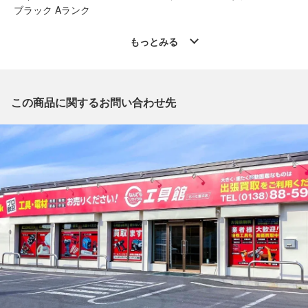
ブラック Aランク
◆こちらの商品は「なんでもリサイクルビッグバン工具館 北斗
もっとみる
七重浜店 」からの出品です。
質問欄からの質問回答は致しておりませんので、商品についてご
質問がございましたら、
出品店舗にお電話にてお問い合わせください。
この商品に関するお問い合わせ先
※「なんでもリサイクルビッグバン 公式オンラインストアの出
品商品」と「店舗内商品コード」をお知らせ下さい。
電話番号：0138-88-5959
【店舗内商品コード】1021000202040
【メーカー】MAKITA/マキタ
【型番】HS631D
【カラー】ブラック
【付属品】純正ケース,取扱説明書,充電器 ・18V/6.0Ah純正バ
ッテリ(BL1860B) x 2個・鮫肌チップソー（装着済）・丸ノコガ
イド・ダストバッグ ※PSEマークあり
【ランク】Aランク