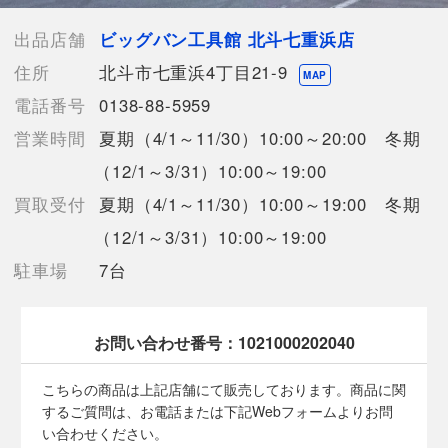
少々の使用感はあるが状態の良い中古品
【動作確認】動作確認を行っております
出品店舗
ビッグバン工具館 北斗七重浜店
住所
北斗市七重浜4丁目21-9
【詳細備考】
MAP
【バッテリ①の状態】
電話番号
0138-88-5959
・充電回数：3回
営業時間
夏期（4/1～11/30）10:00～20:00 冬期
・過放電：0％
・過負荷：0％
（12/1～3/31）10:00～19:00
【バッテリ②の状態】
買取受付
夏期（4/1～11/30）10:00～19:00 冬期
・充電回数：4回
・過放電：0％
（12/1～3/31）10:00～19:00
・過負荷：0％
駐車場
7台
【使用予定配送業者】佐川急便 飛脚宅配便140サイズ
お問い合わせ番号：
1021000202040
【こちらの商品は在庫連動システムを導入し、店頭や他ネットシ
ョップと併売を行なっておりますが、タイミングによりシステム
こちらの商品は上記店舗にて販売しております。商品に関
の反映が間に合わず欠品となってしまう場合がございます。
するご質問は、お電話または下記Webフォームよりお問
売切れの場合は、ご購入をキャンセルさせていただく場合がござ
い合わせください。
います。】