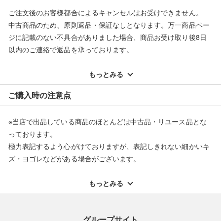
ご注文後のお客様都合によるキャンセルはお受けできません。
中古商品のため、原則返品・保証なしとなります。万一商品ペー
ジに記載のない不具合がありました場合、商品お受け取り後8日
以内のご連絡で返品を承っております。
※記載のない不具合による返品については、購入代金・手数料・
配送料ともに当社負担で対応いたします。
もっとみる
※オンラインストアで購入頂いた商品は、店頭での返品はお受け
ご購入時の注意点
できません。また、商品の修理及び交換に関しては承ることがで
きません。あらかじめご了承ください。
※当店で出品している商品のほとんどは中古品・リユース品とな
返品・交換について
っております。
極力表記するよう心がけておりますが、表記しきれない細かいキ
ズ・ヨゴレなどがある場合がございます。
中古品・リユース品の特性を十分ご理解いただきますようお願い
申し上げます。
もっとみる
※掲載している一部商品は店頭にて展示中の商品もございます。
展示・保管中に劣化や変化などしてしまう恐れもございますので
グループサイト
ご理解くださいますようお願い申し上げます。