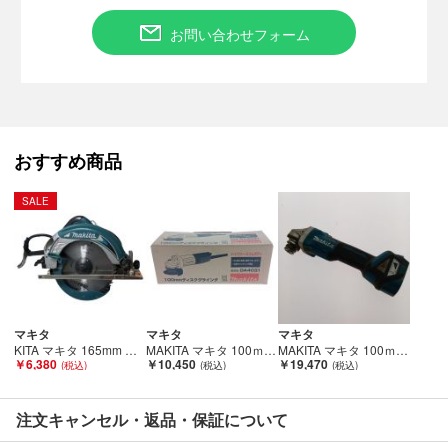
お問い合わせフォーム
■状態等は画像をご確認・ご参照下さい。
こちらの商品はお客様から買取させていただいた商品であり、
人の手を経た商品です。
おすすめ商品
■弊社からは、ご落札やご購入いただいた全てのお客様に評価を
行なっております。
SALE
評価ご不要のお客様は、ご落札・ご購入をお控えください。
■弊社（株式会社オカモト）を装った偽装サイトにご注意くださ
い■
弊社（株式会社オカモト）の商品画像や文章を無断盗用した『偽
装サイト』を確認しておりますが、
マキタ
マキタ
マキタ
当店とは一切関係がございませんのでご注意ください。
KITA マキタ 165mm マルノコ 5637BA Cランク
MAKITA マキタ 100ｍｍディスクグラインダ GA4031 Sランク
MAKITA マキタ 100ｍｍ充電式ディスクグラインダ GA412D 本体のみ Cランク
￥6,380
￥10,450
￥19,470
注文キャンセル・返品・保証について