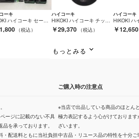
コーキ
ハイコーキ
ハイコーキ
HiKOKI ハイコーキ セーバーソー 程度B 充電器・充電池2個・ケース・替刃付 コードレス式 18v JO41387 BSL36A18X×2 CR18DA グリーン Bランク
HiKOKI ハイコーキ チップソーカッター 程度C 本体のみ コードレス式 150mm 36v CD3605DB グリーン Cランク
1,800
￥29,370
￥12,650
もっとみる
ご購入時の注意点
ん。
※当店で出品している商品のほとん
品ページに記載のない不具
極力表記するよう心がけております
返品を承っております。
ざいます。
料・配送料ともに当社負担
中古品・リユース品の特性を十分ご