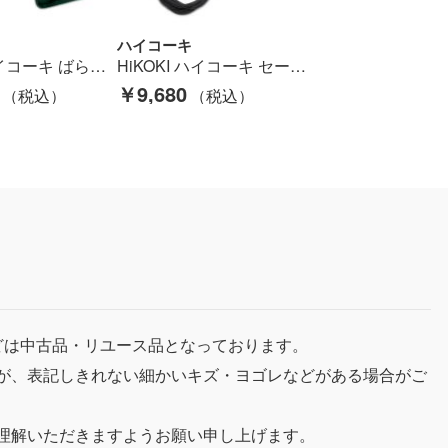
ハイコーキ
HiKOKI ハイコーキ ばら釘打機 本体のみ コードレス式 18v NH18DSL グリーン Cランク
HiKOKI ハイコーキ セーバーソー 程度C 本体のみ コード式 100v 不明 キズ・ヨゴレ有 CR13VC グリーン Cランク
￥9,680
どは中古品・リユース品となっております。
が、表記しきれない細かいキズ・ヨゴレなどがある場合がご
理解いただきますようお願い申し上げます。