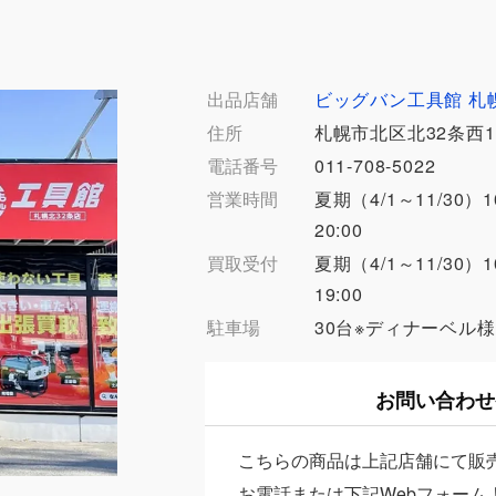
出品店舗
ビッグバン工具館 札
住所
札幌市北区北32条西1
電話番号
011-708-5022
営業時間
夏期（4/1～11/30）1
20:00
買取受付
夏期（4/1～11/30）1
19:00
駐車場
30台※ディナーベル
お問い合わせ
こちらの商品は上記店舗にて販
お電話または下記Webフォーム