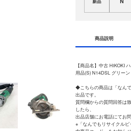
N
新品
商品説明
【商品名】中古 HiKOKI 
用品(S) N14DSL グリー
◆こちらの商品は「なんで
出品です。
質問欄からの質問回答は
したら、
出品店舗にお電話にてお
※「なんでもリサイクルビ