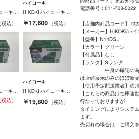
内商品コード」をお知ら
ハイコーキ
電話番号：011-708-5022
HiKOKI ハイコーキ 49mm電子ハンドグラインダ 本体のみ 2022年製 使用感あり GP5V グリーン Cランク
HiKOKI ハイコーキ チップソーカッター CD3605DA グリーン Cランク
￥17,600
【店舗内商品コード】10220
【メーカー】HiKOKI/ハ
【型番】N14DSL
【カラー】グリーン
【付属品】なし
【ランク】Sランク
中身の確認の為のみに
は店頭展示のみのほぼ新
ハイコーキ
【使用予定配送業者】佐川
HiKOKI ハイコーキ 電動工具 バッテリー BSL36B18BX Sランク
HiKOKI ハイコーキ 電動工具 バッテリー BSL36B18BX Sランク
【こちらの商品は在庫連
￥19,800
行なっておりますが、
タイミングによりシステ
ます。
売切れの場合は、ご購入