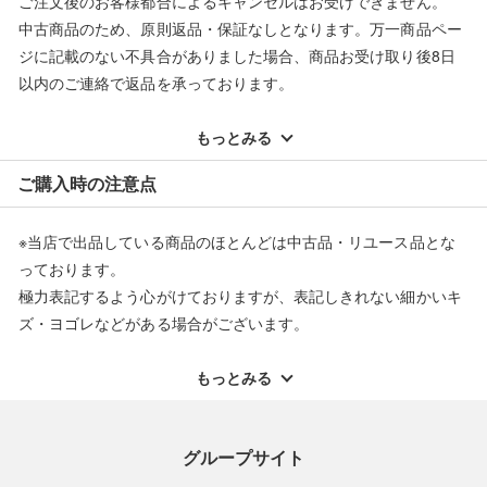
ご注文後のお客様都合によるキャンセルはお受けできません。
中古商品のため、原則返品・保証なしとなります。万一商品ペー
ジに記載のない不具合がありました場合、商品お受け取り後8日
以内のご連絡で返品を承っております。
※記載のない不具合による返品については、購入代金・手数料・
配送料ともに当社負担で対応いたします。
もっとみる
※オンラインストアで購入頂いた商品は、店頭での返品はお受け
ご購入時の注意点
できません。また、商品の修理及び交換に関しては承ることがで
きません。あらかじめご了承ください。
※当店で出品している商品のほとんどは中古品・リユース品とな
返品・交換について
っております。
極力表記するよう心がけておりますが、表記しきれない細かいキ
ズ・ヨゴレなどがある場合がございます。
中古品・リユース品の特性を十分ご理解いただきますようお願い
申し上げます。
もっとみる
※掲載している一部商品は店頭にて展示中の商品もございます。
展示・保管中に劣化や変化などしてしまう恐れもございますので
グループサイト
ご理解くださいますようお願い申し上げます。
※お使いのモニター等により、写真と実際のお色が若干異なる場