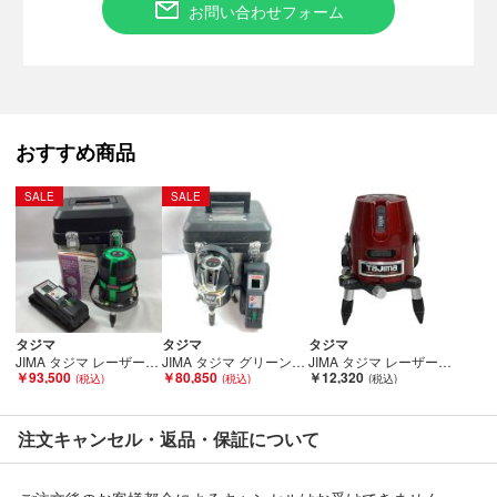
お問い合わせフォーム
■状態等は画像をご確認・ご参照下さい。
こちらの商品はお客様から買取させていただいた商品であり、
人の手を経た商品です。
■弊社からは、ご落札やご購入いただいた全てのお客様に評価を
行なっております。
おすすめ商品
評価ご不要のお客様は、ご落札・ご購入をお控えください。
SALE
SALE
■弊社（株式会社オカモト）を装った偽装サイトにご注意くださ
い■
弊社（株式会社オカモト）の商品画像や文章を無断盗用した『偽
装サイト』を確認しておりますが、
当店とは一切関係がございませんのでご注意ください。
タジマ
タジマ
タジマ
JIMA タジマ レーザー墨出し器 GEEZA 受光器・ケースセット Bランク
JIMA タジマ グリーンレーザー墨出し器 矩十字・横全周（充電池・受光器・ ケース付）※校正歴不明 ZEROBL-KJC ブラック×シルバー Aランク
JIMA タジマ レーザー墨出し器 赤色レーザー 受光器 取説 ケース付 ZERO-TYZ レッド Cランク
￥93,500
￥80,850
￥12,320
注文キャンセル・返品・保証について