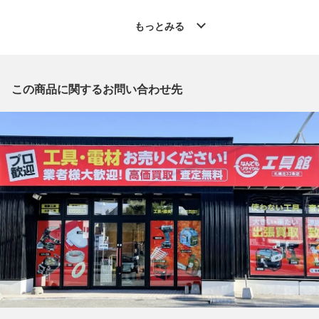
◆こちらの商品は「なんでもリサイクルビッグバン工具館 札幌
北32条店 」からの出品です。
もっとみる
質問欄からの質問回答は致しておりませんので、商品についてご
質問がございましたら、
出品店舗にお電話にてお問い合わせください。
※「なんでもリサイクルビッグバン 公式オンラインストアの出
この商品に関するお問い合わせ先
品商品」と「店舗内商品コード」をお知らせ下さい。
電話番号：011-708-5022
【店舗内商品コード】1022000195721
【メーカー】TAJIMA/タジマ
【型番】ZEROBLSN-KJC
【カラー】ブラック
【付属品】純正ケース,取扱説明書,アダプタ,充電器,バッテリー
受光器
【ランク】Bランク
通常使用による傷や汚れが見受けられる中古品
【使用予定配送業者】佐川急便 飛脚宅配便100サイズ