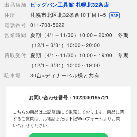
【こちらの商品は在庫連動システムを導入し、店頭や他ネットシ
出品店舗
ビッグバン工具館 札幌北32条店
ョップと併売を行なっておりますが、タイミングによりシステム
住所
札幌市北区北32条西10丁目1−5
の反映が間に合わず欠品となってしまう場合がございます。
MAP
売切れの場合は、ご購入をキャンセルさせていただく場合がござ
電話番号
011-708-5022
います。】
営業時間
夏期（4/1～11/30）10:00～20:00 冬期
（12/1～3/31）10:00～20:00
【備考/コメント】
買取受付
夏期（4/1～11/30）10:00～19:00 冬期
・使用にともなう若干のキズ、汚れはございますが、大きなダメ
ージは無い状態です。
（12/1～3/31）10:00～19:00
・目に見て分かる大きなキズや汚れなどは見受けられないお品物
駐車場
30台※ディナーベル様と共有
ですが、見落としがあるかもしれません。
・本製品に付属するバッテリーはPSEマーク（電気用品安全法）
適合製品です。
中古品のため傷、汚れが御座います。
お問い合わせ番号：
1022000195721
通電のみ確認済み。
実際の作業手順に沿った動作確認は環境がない為、行っておりま
こちらの商品は上記店舗にて販売しております。商品に関
せんのでご了承下さい。
するご質問は、お電話または下記Webフォームよりお問
い合わせください。