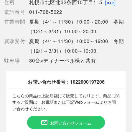
住所
札幌市北区北32条西10丁目1−5
売切れの場合は、ご購入をキャンセルさせていただく場合がござ
MAP
います。】
電話番号
011-708-5022
営業時間
夏期（4/1～11/30）10:00～20:00 冬期
【備考/コメント】
（12/1～3/31）10:00～20:00
・開封跡は見受けられませんでしたが、外箱とラベルには傷、汚
買取受付
夏期（4/1～11/30）10:00～19:00 冬期
れがございます。
店頭展示品のため、微細な傷汚れ等に関しましてはご容赦下さい
（12/1～3/31）10:00～19:00
ませ。
駐車場
30台※ディナーベル様と共有
ご理解、ご了承の上ご入札くださいますようお願い致します。
お問い合わせ番号：
1022000197206
■状態等は画像をご確認・ご参照下さい。
こちらの商品はお客様から買取させていただいた商品であり、
こちらの商品は上記店舗にて販売しております。商品に関
人の手を経た商品です。
するご質問は、お電話または下記Webフォームよりお問
い合わせください。
■弊社（株式会社オカモト）を装った偽装サイトにご注意くださ
い■
お問い合わせフォーム
弊社（株式会社オカモト）の商品画像や文章を無断盗用した『偽
装サイト』を確認しておりますが、