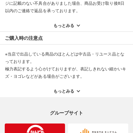
ジに記載のない不具合がありました場合、商品お受け取り後8日
以内のご連絡で返品を承っております。
※記載のない不具合による返品については、購入代金・手数料・
配送料ともに当社負担で対応いたします。
もっとみる
※オンラインストアで購入頂いた商品は、店頭での返品はお受け
ご購入時の注意点
できません。また、商品の修理及び交換に関しては承ることがで
きません。あらかじめご了承ください。
※当店で出品している商品のほとんどは中古品・リユース品とな
返品・交換について
っております。
極力表記するよう心がけておりますが、表記しきれない細かいキ
ズ・ヨゴレなどがある場合がございます。
中古品・リユース品の特性を十分ご理解いただきますようお願い
申し上げます。
もっとみる
※掲載している一部商品は店頭にて展示中の商品もございます。
展示・保管中に劣化や変化などしてしまう恐れもございますので
グループサイト
ご理解くださいますようお願い申し上げます。
※お使いのモニター等により、写真と実際のお色が若干異なる場
合がございますのでご了承ください。