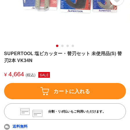
SUPERTOOL 塩ビカッター・替刃セット 未使用品(S) 替
刃2本 VK34N
4,664
¥
SALE
カートに入れる
分割・リボ払いもご利用いただけます。
送料無料