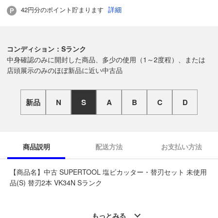
詳細
42円分のポイント貯まります
コンディション：Sランク
中身確認のみに開封した商品、多少の使用（1～2度程）、または
店頭展示のみのほぼ新品に近い中古品
新品
N
S
A
B
C
D
商品説明
配送方法
お支払い方法
【商品名】中古 SUPERTOOL 塩ビカッター・替刃セット 未使用
品(S) 替刃2本 VK34N Sランク
◆こちらの商品は「なんでもリサイクルビッグバン工具館 札幌
北32条店 」からの出品です。
もっとみる