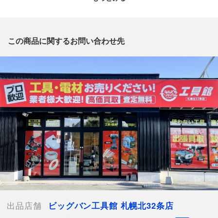
質問欄からの質問回答は致しておりませんので、商品についてご
質問がございましたら、
出品店舗にお電話にてお問い合わせください。
※「なんでもリサイクルビッグバン 公式オンラインストアの出
この商品に関するお問い合わせ先
品商品」と「店舗内商品コード」をお知らせ下さい。
電話番号：011-708-5022
【店舗内商品コード】1022000197206
【メーカー】SUPERTOOL
【型番】VK34N
【付属品】外箱
【ランク】Sランク
中身の確認の為のみに開封した商品、多少の使用（1
～2度程）、または店頭展示のみのほぼ新品に近い中古品
【使用予定配送業者】佐川急便 飛脚宅配便60サイズ
【こちらの商品は在庫連動システムを導入し、店頭や他ネットシ
ョップと併売を行なっておりますが、タイミングによりシステム
出品店舗
ビッグバン工具館 札幌北32条店
の反映が間に合わず欠品となってしまう場合がございます。