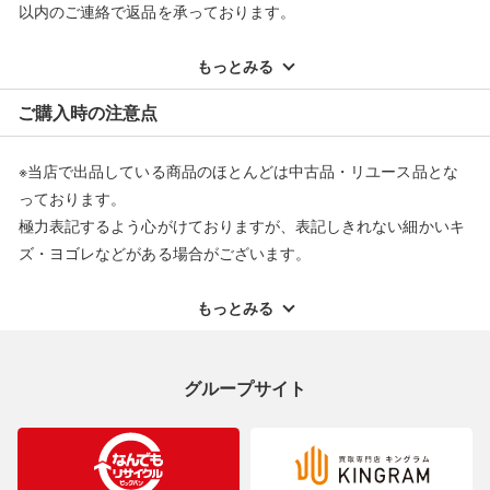
以内のご連絡で返品を承っております。
※記載のない不具合による返品については、購入代金・手数料・
配送料ともに当社負担で対応いたします。
もっとみる
※オンラインストアで購入頂いた商品は、店頭での返品はお受け
ご購入時の注意点
できません。また、商品の修理及び交換に関しては承ることがで
きません。あらかじめご了承ください。
※当店で出品している商品のほとんどは中古品・リユース品とな
返品・交換について
っております。
極力表記するよう心がけておりますが、表記しきれない細かいキ
ズ・ヨゴレなどがある場合がございます。
中古品・リユース品の特性を十分ご理解いただきますようお願い
申し上げます。
もっとみる
※掲載している一部商品は店頭にて展示中の商品もございます。
展示・保管中に劣化や変化などしてしまう恐れもございますので
グループサイト
ご理解くださいますようお願い申し上げます。
※お使いのモニター等により、写真と実際のお色が若干異なる場
合がございますのでご了承ください。
※表記したカラー名は、当社が判断した名称を掲載しています。