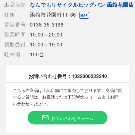
PSマークの種類：特定電気用品以外の電気用品
出品店舗
なんでもリサイクルビッグバン 函館花園店
製品本体に貼付されている届出事業者名:工機ホールディングス
住所
函館市花園町11-36
（株）
MAP
電話番号
0138-35-3196
【詳細備考】
営業時間
10:00～20:00
動作確認済みです。
多少の使用感、微細な汚れはありますが
買取受付
10:00～19:00
全体に良好に見受けられます。
駐車場
150台
※充電可能なバッテリー付属及び内蔵商品につきましては消耗頻
度は分かりかねます。消耗品の為、交換・返品の対象外となりま
す
お問い合わせ番号：
1022000223240
【使用予定配送業者】佐川急便 飛脚宅配便140サイズ
こちらの商品は上記店舗にて販売しております。商品に関
【こちらの商品は在庫連動システムを導入し、店頭や他ネットシ
するご質問は、お電話または下記Webフォームよりお問
ョップと併売を行なっておりますが、タイミングによりシステム
い合わせください。
の反映が間に合わず欠品となってしまう場合がございます。
売切れの場合は、ご購入をキャンセルさせていただく場合がござ
お問い合わせフォーム
います。】