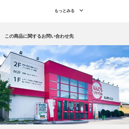
◆こちらの商品は「なんでもリサイクル ビッグバン函館花園店
」からの出品です。
もっとみる
質問欄からの質問回答は致しておりませんので、商品についてご
質問がございましたら、
出品店舗にお電話にてお問い合わせください。
※「なんでもリサイクルビッグバン 公式オンラインストアの出
この商品に関するお問い合わせ先
品商品」と「店舗内商品コード」をお知らせ下さい。
電話番号：0138-35-3196
【店舗内商品コード】1022000223240
【メーカー】HiKOKI/ハイコーキ
【型番】C3605DYC(XPS)
【カラー】グリーン
【付属品】純正ケース,取扱説明書,充電器,バッテリー
【ランク】Aランク
少々の使用感はあるが状態の良い中古品
【動作確認】動作確認を行っております
【規格・仕様】