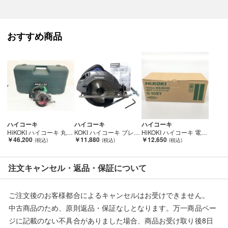
【発送方法について】
商品は航空搭載ができず陸送での発送となります。
お届け先によっては、お届けに１週間前後かかる場合があります
おすすめ商品
ことを予めご了承ください。
■状態等は画像をご確認・ご参照下さい。
こちらの商品はお客様から買取させていただいた商品であり、
人の手を経た商品です。
■弊社からは、ご落札やご購入いただいた全てのお客様に評価を
行なっております。
ハイコーキ
ハイコーキ
ハイコーキ
評価ご不要のお客様は、ご落札・ご購入をお控えください。
HiKOKI ハイコーキ 丸のこ マルチボルト(BSL36A18)1個・充電器・ケース付 CD18DBL グリーン Bランク
KOKI ハイコーキ ブレーキ付丸のこ 190ｍｍ FC7MA3 Aランク
HiKOKI ハイコーキ 電気ディスクグラインダー 100mm G10ST Sランク
￥46,200
￥11,880
￥12,650
■弊社（株式会社オカモトＲＭＣ）を装った偽装サイトにご注意
ください■
注文キャンセル・返品・保証について
弊社（株式会社オカモトＲＭＣ）の商品画像や文章を無断盗用し
た『偽装サイト』を確認しておりますが、
ご注文後のお客様都合によるキャンセルはお受けできません。
当店とは一切関係がございませんのでご注意ください。
中古商品のため、原則返品・保証なしとなります。万一商品ペー
ジに記載のない不具合がありました場合、商品お受け取り後8日